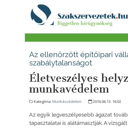
Az ellenőrzött építőipari vá
szabálytalanságot
Életveszélyes hely
munkavédelem
Kategória:
Munkásvédelem
2016.06.13. 16:02
Az egyik legveszélyesebb ágazat tovább
tapasztalatai is alátámasztják. A vizsgált