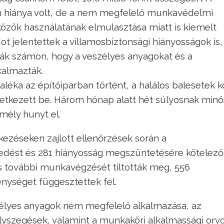
em hiánya volt, de a nem megfelelő munkavédelmi
özök használatának elmulasztása miatt is kiemelt
ot jelentettek a villamosbiztonsági hiányosságok is,
ták számon, hogy a veszélyes anyagokat és a
almazták.
léka az építőiparban történt, a halálos balesetek k
tkezett be. Három hónap alatt hét súlyosnak minő
ély hunyt el.
tkezéseken zajlott ellenőrzések során a
zkedést és 281 hiányosság megszüntetésére kötelező
 további munkavégzését tiltották meg, 556
nységet függesztettek fel.
élyes anyagok nem megfelelő alkalmazása, az
lyszegések, valamint a munkaköri alkalmassági orvo