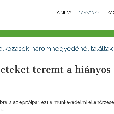
CÍMLAP
ROVATOK
KÖ
llalkozások háromnegyedénél találtak
zeteket teremt a hiányos
ra is az építőipar, ezt a munkavédelmi ellenőrzés
 id