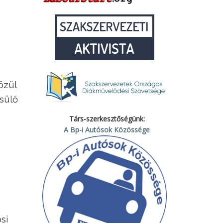
özül
sülő
Társ-szerkesztőségünk:
A Bp-i Autósok Közössége
si