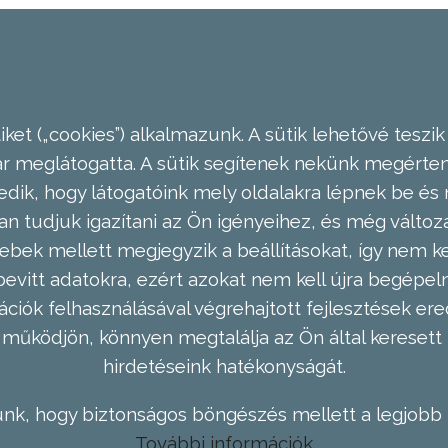
ket („cookies”) alkalmazunk. A sütik lehetővé teszik
meglátogatta. A sütik segítenek nekünk megérteni
dik, hogy látogatóink mely oldalakra lépnek be és 
n tudjuk igazítani az Ön igényeihez, és még válto
ebek mellett megjegyzik a beállításokat, így nem kel
evitt adatokra, ezért azokat nem kell újra begépel
ációk felhasználásával végrehajtott fejlesztések 
működjön, könnyen megtalálja az Ön által keresett 
hirdetéseink hatékonyságát.
nk, hogy biztonságos böngészés mellett a legjobb 
További információk