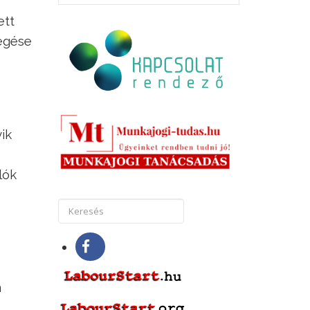
ett
zegése
ik
lók
n