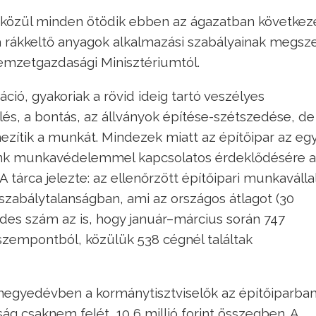
közül minden ötödik ebben az ágazatban következ
 a rákkeltő anyagok alkalmazási szabályainak megs
mzetgazdasági Minisztériumtól.
áció, gyakoriak a rövid ideig tartó veszélyes
lés, a bontás, az állványok építése-szétszedése, de
ezítik a munkát. Mindezek miatt az építőipar az egy
unk munkavédelemmel kapcsolatos érdeklődésére a
tárca jelezte: az ellenőrzött építőipari munkaválla
szabálytalanságban, ami az országos átlagot (30
des szám az is, hogy január–március során 747
zempontból, közülük 538 cégnél találtak
ő negyedévben a kormánytisztviselők az építőiparba
g csaknem felét, 10,6 millió forint összegben. A