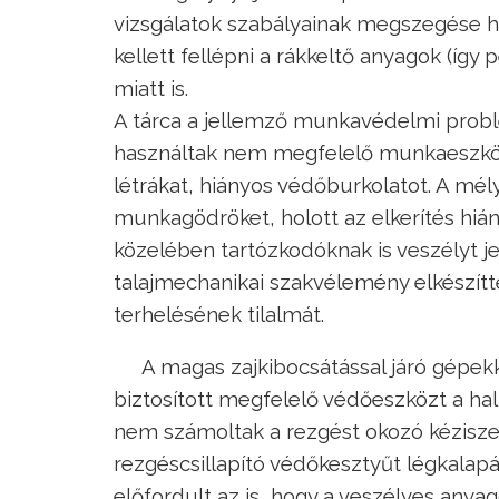
vizsgálatok szabályainak megszegése h
kellett fellépni a rákkeltő anyagok (íg
miatt is.
A tárca a jellemző munkavédelmi prob
használtak nem megfelelő munkaeszköz
létrákat, hiányos védőburkolatot. A m
munkagödröket, holott az elkerítés h
közelében tartózkodóknak is veszélyt j
talajmechanikai szakvélemény elkészít
terhelésének tilalmát.
A magas zajkibocsátással járó gépe
biztosított megfelelő védőeszközt a ha
nem számoltak a rezgést okozó kézisze
rezgéscsillapító védőkesztyűt légkalapá
előfordult az is, hogy a veszélyes anya