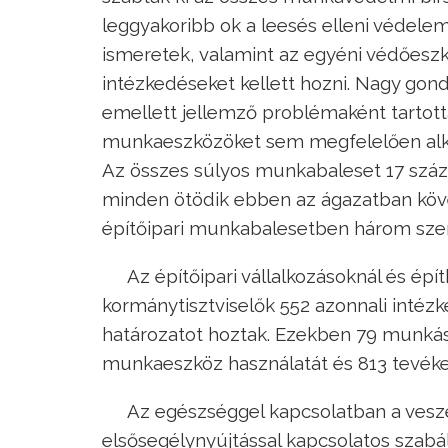
leggyakoribb ok a leesés elleni védel
ismeretek, valamint az egyéni védőeszk
intézkedéseket kellett hozni. Nagy gond
emellett jellemző problémaként tartot
munkaeszközöket sem megfelelően alk
Az összes súlyos munkabaleset 17 száza
minden ötödik ebben az ágazatban köve
építőipari munkabalesetben három szem
Az építőipari vállalkozásoknál és épí
kormánytisztviselők 552 azonnali inté
határozatot hoztak. Ezekben 79 munkás
munkaeszköz használatát és 813 tevéke
Az egészséggel kapcsolatban a vesz
elsősegélynyújtással kapcsolatos szabá