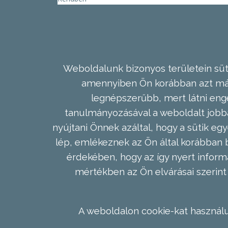
Weboldalunk bizonyos területein süti
amennyiben Ön korábban azt már 
legnépszerűbb, mert látni enge
tanulmányozásával a weboldalt jobba
nyújtani Önnek azáltal, hogy a sütik egy
lép, emlékeznek az Ön által korábban b
érdekében, hogy az így nyert inform
mértékben az Ön elvárásai szerint 
A weboldalon cookie-kat használu