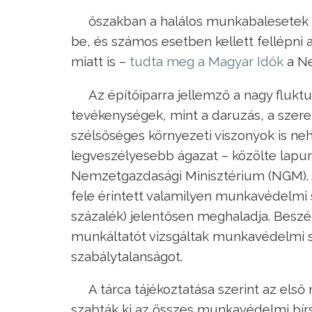
őszakban a halálos munkabalesetek 
be, és számos esetben kellett fellépni
miatt is –
tudta meg a Magyar Idők
a Ne
Az építőiparra jellemző a nagy fluktu
tevékenységek, mint a daruzás, a szere
szélsőséges környezeti viszonyok is neh
legveszélyesebb ágazat – közölte lap
Nemzetgazdasági Minisztérium (NGM). A 
fele érintett valamilyen munkavédelmi 
százalék) jelentősen meghaladja. Beszé
munkáltatót vizsgáltak munkavédelmi s
szabálytalanságot.
A tárca tájékoztatása szerint az els
szabták ki az összes munkavédelmi bírsá