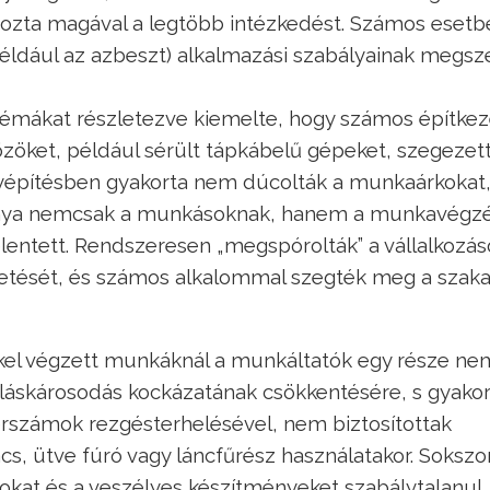
ozta magával a legtöbb intézkedést. Számos esetb
y például az azbeszt) alkalmazási szabályainak megs
lémákat részletezve kiemelte, hogy számos építke
öket, például sérült tápkábelű gépeket, szegezet
élyépítésben gyakorta nem dúcolták a munkaárkokat
iánya nemcsak a munkásoknak, hanem a munkavégz
elentett. Rendszeresen „megspórolták” a vállalkozás
tetését, és számos alkalommal szegték meg a szak
kkel végzett munkáknál a munkáltatók egy része ne
lláskárosodás kockázatának csökkentésére, s gyakor
rszámok rezgésterhelésével, nem biztosítottak
cs, ütve fúró vagy láncfűrész használatakor. Sokszo
gokat és a veszélyes készítményeket szabálytalanul