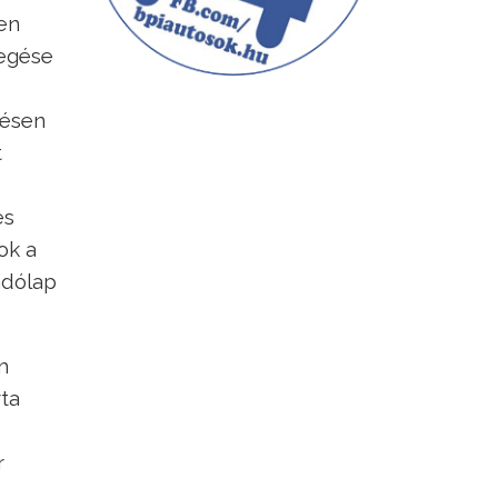
en
zegése
zésen
t
,
és
ok a
adólap
m
ta
r