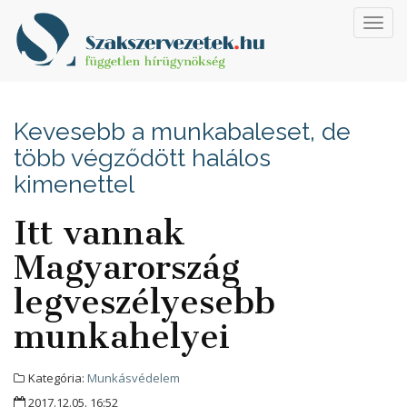
Toggl
navig
Kevesebb a munkabaleset, de
több végződött halálos
kimenettel
Itt vannak
Magyarország
legveszélyesebb
munkahelyei
Kategória:
Munkásvédelem
2017.12.05. 16:52