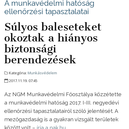
A munkavédelmi hatóság
ellenőrzési tapasztalatai
Súlyos baleseteket
okoztak a hiányos
biztonsági
berendezések
Kategória:
Munkásvédelem
2017.11.19. 07:45
Az NGM Munkavédelmi Főosztálya közzétette
a munkavédelmi hatóság 2017. I-III. negyedévi
ellenőrzési tapasztalatairól szóló jelentését. A
mezőgazdaság is a gyakran vizsgált területek
között volt –
írja a nak.hu
.