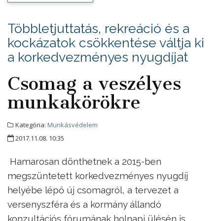
Többletjuttatás, rekreáció és a
kockázatok csökkentése váltja ki
a korkedvezményes nyugdíjat
Csomag a veszélyes
munkakörökre
Kategória:
Munkásvédelem
2017.11.08. 10:35
Hamarosan dönthetnek a 2015-ben
megszüntetett korkedvezményes nyugdíj
helyébe lépő új csomagról, a tervezet a
versenyszféra és a kormány állandó
konzultációs fórumának holnapi ülésén is