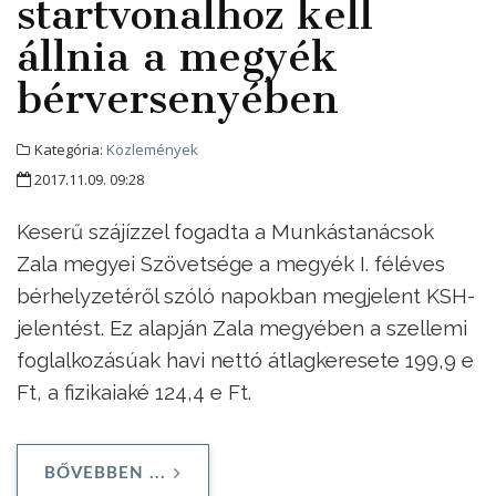
startvonalhoz kell
állnia a megyék
bérversenyében
Kategória:
Közlemények
2017.11.09. 09:28
Keserű szájízzel fogadta a Munkástanácsok
Zala megyei Szövetsége a megyék I. féléves
bérhelyzetéről szóló napokban megjelent KSH-
jelentést. Ez alapján Zala megyében a szellemi
foglalkozásúak havi nettó átlagkeresete 199,9 e
Ft, a fizikaiaké 124,4 e Ft.
BŐVEBBEN ...