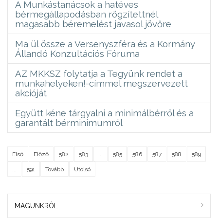
A Munkástanácsok a hatéves
bérmegállapodásban rögzítettnél
magasabb béremelést javasol jövőre
Ma ül össze a Versenyszféra és a Kormány
Állandó Konzultációs Fóruma
AZ MKKSZ folytatja a Tegyünk rendet a
munkahelyeken!-címmel megszervezett
akcióját
Együtt kéne tárgyalni a minimálbérről és a
garantált bérminimumról
Első
Előző
582
583
...
585
586
587
588
589
...
591
Tovább
Utolsó
MAGUNKRÓL