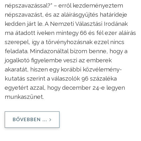
népszavazással?" – erről kezdeményeztem
népszavazást, és az aláírásgyűjtés határideje
kedden járt le. A Nemzeti Választási Irodának
ma átadott íveken mintegy 66 és fél ezer aláírás
szerepel, így a törvényhozásnak ezzel nincs
feladata. Mindazonáltal bízom benne, hogy a
jogalkotó figyelembe veszi az emberek
akaratát, hiszen egy korábbi közvélemény-
kutatás szerint a válaszolók 96 százaléka
egyetért azzal, hogy december 24-e legyen
munkaszünet.
BŐVEBBEN ...