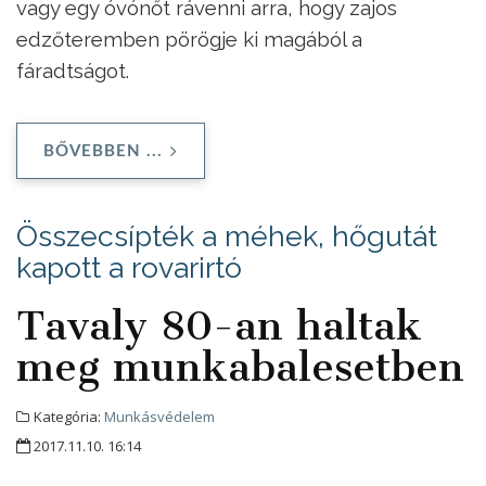
vagy egy óvónőt rávenni arra, hogy zajos
edzőteremben pörögje ki magából a
fáradtságot.
BŐVEBBEN ...
Összecsípték a méhek, hőgutát
kapott a rovarirtó
Tavaly 80-an haltak
meg munkabalesetben
Kategória:
Munkásvédelem
2017.11.10. 16:14