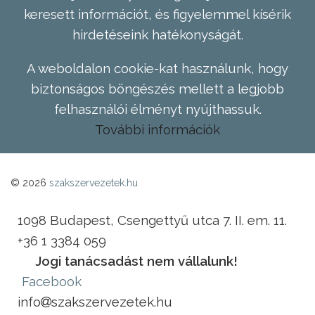
keresett információt, és figyelemmel kísérik
hirdetéseink hatékonyságát.
A weboldalon cookie-kat használunk, hogy
biztonságos böngészés mellett a legjobb
felhasználói élményt nyújthassuk.
További információk
© 2026
szakszervezetek.hu
1098 Budapest, Csengettyű utca 7. II. em. 11.
+36 1 3384 059
Jogi tanácsadást nem vállalunk!
Facebook
info
szakszervezetek.hu