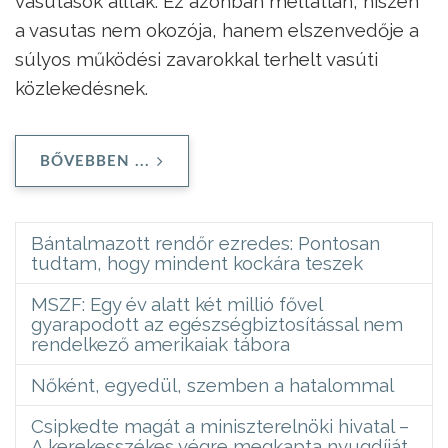
vasutasok álltak. Ez azonban méltatlan, hiszen
a vasutas nem okozója, hanem elszenvedője a
súlyos működési zavarokkal terhelt vasúti
közlekedésnek.
BŐVEBBEN ...
Bántalmazott rendőr ezredes: Pontosan
tudtam, hogy mindent kockára teszek
MSZF: Egy év alatt két millió fővel
gyarapodott az egészségbiztosítással nem
rendelkező amerikaiak tábora
Nőként, egyedül, szemben a hatalommal
Csipkedte magát a miniszterelnöki hivatal –
A kerekesszékes végre megkapta nyugdíját