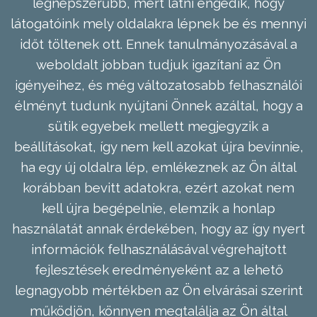
legnépszerűbb, mert látni engedik, hogy
látogatóink mely oldalakra lépnek be és mennyi
időt töltenek ott. Ennek tanulmányozásával a
weboldalt jobban tudjuk igazítani az Ön
igényeihez, és még változatosabb felhasználói
élményt tudunk nyújtani Önnek azáltal, hogy a
sütik egyebek mellett megjegyzik a
beállításokat, így nem kell azokat újra bevinnie,
ha egy új oldalra lép, emlékeznek az Ön által
korábban bevitt adatokra, ezért azokat nem
kell újra begépelnie, elemzik a honlap
használatát annak érdekében, hogy az így nyert
információk felhasználásával végrehajtott
fejlesztések eredményeként az a lehető
legnagyobb mértékben az Ön elvárásai szerint
működjön, könnyen megtalálja az Ön által