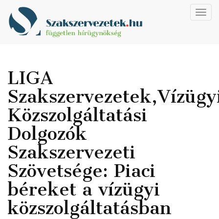
Toggl
navig
LIGA
Szakszervezetek,Vízügy
Közszolgáltatási
Dolgozók
Szakszervezeti
Szövetsége: Piaci
béreket a vízügyi
közszolgáltatásban