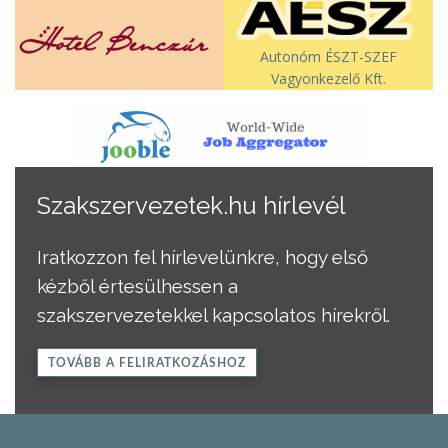
Autonóm ÉSZT-SZEF
Vagyonkezelő Kft.
Szakszervezetek.hu hírlevél
Iratkozzon fel hírlevelünkre, hogy első
kézből értesülhessen a
szakszervezetekkel kapcsolatos hírekről.
TOVÁBB A FELIRATKOZÁSHOZ