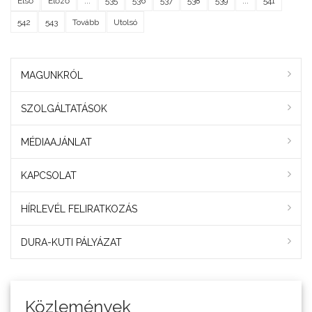
Első
Előző
...
535
536
537
538
539
...
541
542
543
Tovább
Utolsó
MAGUNKRÓL
SZOLGÁLTATÁSOK
MÉDIAAJÁNLAT
KAPCSOLAT
HÍRLEVÉL FELIRATKOZÁS
DURA-KUTI PÁLYÁZAT
Közlemények