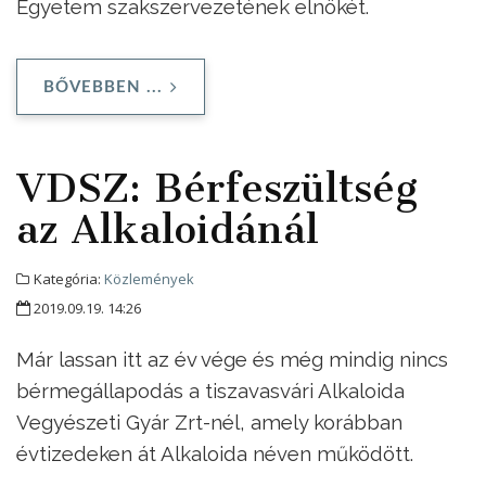
Egyetem szakszervezetének elnökét.
BŐVEBBEN ...
VDSZ: Bérfeszültség
az Alkaloidánál
Kategória:
Közlemények
2019.09.19. 14:26
Már lassan itt az év vége és még mindig nincs
bérmegállapodás a tiszavasvári Alkaloida
Vegyészeti Gyár Zrt-nél, amely korábban
évtizedeken át Alkaloida néven működött.