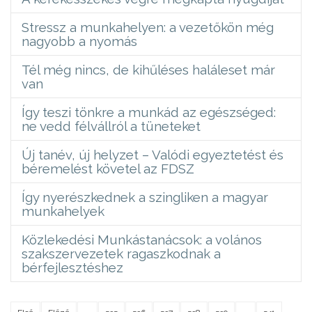
Stressz a munkahelyen: a vezetőkön még
nagyobb a nyomás
Tél még nincs, de kihűléses haláleset már
van
Így teszi tönkre a munkád az egészséged:
ne vedd félvállról a tüneteket
Új tanév, új helyzet – Valódi egyeztetést és
béremelést követel az FDSZ
Így nyerészkednek a szingliken a magyar
munkahelyek
Közlekedési Munkástanácsok: a volános
szakszervezetek ragaszkodnak a
bérfejlesztéshez