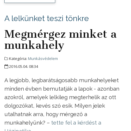
A lelkünket teszi tönkre
Megmérgez minket a
munkahely
Kategória:
Munkásvédelem
2016.05.04. 08:34
A legjobb, legbarátságosabb munkahelyeket
minden évben bemutatják a lapok - azonban
azokról, amelyek lelkileg megterhelik az ott
dolgozókat, kevés szó esik. Milyen jelek
utalhatnak arra, hogy mérgező a
munkahelyünk? –
tette fel a kérdést a
Házipatika
.