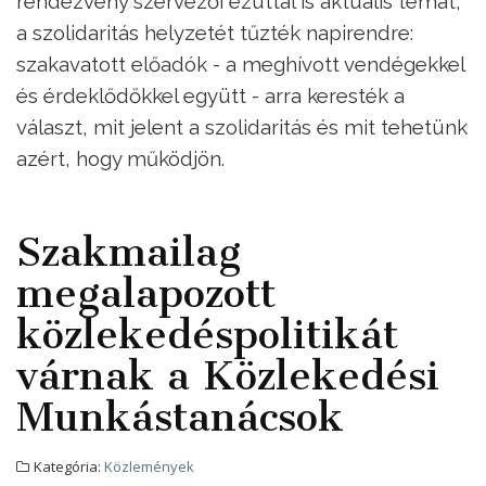
rendezvény szervezői ezúttal is aktuális témát,
a szolidaritás helyzetét tűzték napirendre:
szakavatott előadók - a meghívott vendégekkel
és érdeklődőkkel együtt - arra keresték a
választ, mit jelent a szolidaritás és mit tehetünk
azért, hogy működjön.
Szakmailag
megalapozott
közlekedéspolitikát
várnak a Közlekedési
Munkástanácsok
Kategória:
Közlemények