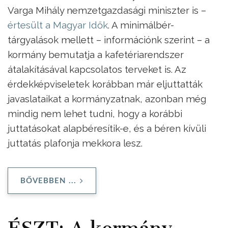
Varga Mihály nemzetgazdasági miniszter is –
értesült a Magyar Idők
. A minimálbér-
tárgyalások mellett – információnk szerint – a
kormány bemutatja a kafetériarendszer
átalakításával kapcsolatos terveket is. Az
érdekképviseletek korábban már eljuttatták
javaslataikat a kormányzatnak, azonban még
mindig nem lehet tudni, hogy a korábbi
juttatásokat alapbéresítik-e, és a béren kívüli
juttatás plafonja mekkora lesz.
BŐVEBBEN ...
ÉSZT: A kormány