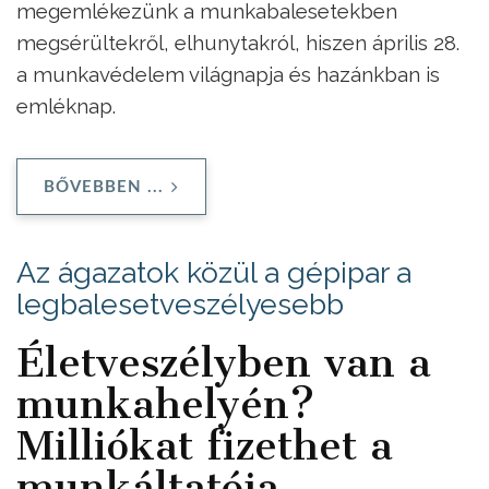
megemlékezünk a munkabalesetekben
megsérültekről, elhunytakról, hiszen április 28.
a munkavédelem világnapja és hazánkban is
emléknap.
BŐVEBBEN ...
Az ágazatok közül a gépipar a
legbalesetveszélyesebb
Életveszélyben van a
munkahelyén?
Milliókat fizethet a
munkáltatója