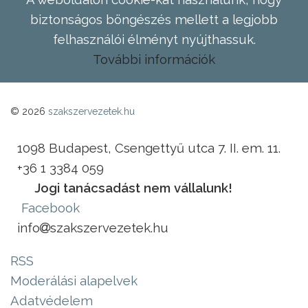
biztonságos böngészés mellett a legjobb
felhasználói élményt nyújthassuk.
További információk
© 2026
szakszervezetek.hu
1098 Budapest, Csengettyű utca 7. II. em. 11.
+36 1 3384 059
Jogi tanácsadást nem vállalunk!
Facebook
info
szakszervezetek.hu
RSS
Moderálási alapelvek
Adatvédelem