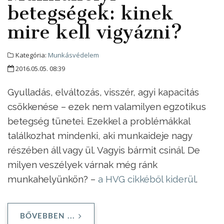
betegségek: kinek
mire kell vigyázni?
Kategória:
Munkásvédelem
2016.05.05. 08:39
Gyulladás, elváltozás, visszér, agyi kapacitás
csökkenése – ezek nem valamilyen egzotikus
betegség tünetei. Ezekkel a problémákkal
találkozhat mindenki, aki munkaideje nagy
részében áll vagy ül. Vagyis bármit csinál. De
milyen veszélyek várnak még ránk
munkahelyünkön? –
a HVG cikkéből kiderül
.
BŐVEBBEN ...