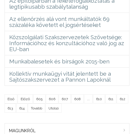
Az építőiparban a feketefoglalkoztatás a
legtipikusabb szabálytalanság
Az ellenőrzés alá vont munkáltatók 69
százaléka követett el jogsértéseket
Közszolgálati Szakszervezetek Szövetsége:
Információhoz és konzultációhoz való jog az
EU-ban
Munkabalesetek és bírságok 2015-ben
Kollektív munkaügyi vitát jelentett be a
Sajtószakszervezet a Pannon Lapoknál
Első
Előző
605
606
607
608
...
610
611
612
613
614
Tovább
Utolsó
MAGUNKRÓL