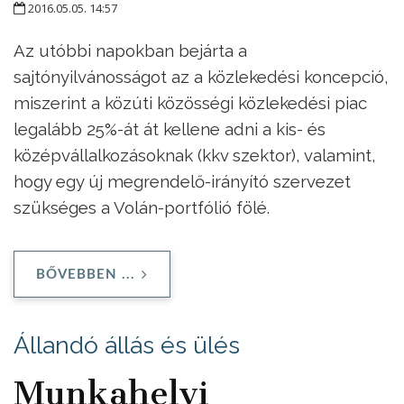
2016.05.05. 14:57
Az utóbbi napokban bejárta a
sajtónyilvánosságot az a közlekedési koncepció,
miszerint a közúti közösségi közlekedési piac
legalább 25%-át át kellene adni a kis- és
középvállalkozásoknak (kkv szektor), valamint,
hogy egy új megrendelő-irányító szervezet
szükséges a Volán-portfólió fölé.
BŐVEBBEN ...
Állandó állás és ülés
Munkahelyi