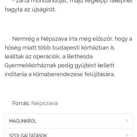
- zárta mondandóját, majd végképp faképnél
hagyta az újságírót.
Nemrég a Népszava írta meg először, hogy a
hőség miatt több budapesti kórházban is
leálltak az operációk, a Bethesda
Gyermekkórháznak pedig gyűjtést kellett
indítania a klímaberendezése felújítására.
Forrás:
Népszava
MAGUNKRÓL
SZOLGÁLTATÁSOK