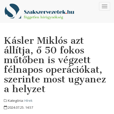
Toggl
navig
Kásler Miklós azt
állítja, ő 50 fokos
műtőben is végzett
félnapos operációkat,
szerinte most ugyanez
a helyzet
Kategória:
Hírek
2024.07.25. 14:57