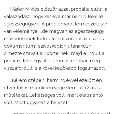
Kásler Miklós először azzal próbálta elütni a
válaszadást, hogy két éve már nem ő felel az
egészségügyért. A problémáról természetesen
van véleménye, „de megvan az egészségügy
működésének feltételrendszeréről az összes
dokumentum”, szíveskedjen utánanézni -
címezte szavait a riporternek, majd elindult a
pódium felé. Egy alkalommal azonban még
visszafordult, s a következőképp fogalmazott:
„Kérem szépen, harminc évvel ezelőtt én
ötvenfokos műtőkben végeztem 10-12 órás
műtéteket. Lehetséges volt, mert életmentő
volt. Most ugyanez a helyzet”