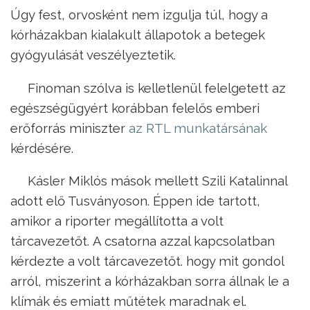
Úgy fest, orvosként nem izgulja túl, hogy a
kórházakban kialakult állapotok a betegek
gyógyulását veszélyeztetik.
Finoman szólva is kelletlenül felelgetett az
egészségügyért korábban felelős emberi
erőforrás miniszter
az RTL munkatársának
kérdésére.
Kásler Miklós mások mellett Szili Katalinnal
adott elő Tusványoson. Éppen ide tartott,
amikor a riporter megállította a volt
tárcavezetőt. A csatorna azzal kapcsolatban
kérdezte a volt tárcavezetőt. hogy mit gondol
arról, miszerint a kórházakban sorra állnak le a
klímák és emiatt műtétek maradnak el.