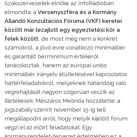
Szakszervezetek elnöke az InfoRádióban
elmondta: a
Versenyszféra és a Kormány
Állandó Konzultációs Fóruma (VKF) keretei
között már lezajlott egy egyeztetési kör a
felek között
, de most még nem a konkrét
számokról, a jövő évre vonatkozó minimálbér
és garantált bérminimum értékéről
tanácskoztak, hanem az európai uniós
minimálbér irányelv átültetésével kapcsolatos
háttérfeladatokról, melyeknek hátáridőig való
végrehajtását nagyon szigorúan veszik az
illetékesek. Mészáros Melinda hozzátette: a
jogszabály szerint november 15-ig kell
megállapodni arról, hogy melyik kijelölt fórum
végzi el az előírt feladatokat. Egy
kormányrendelet-tervezet értelmében ez a