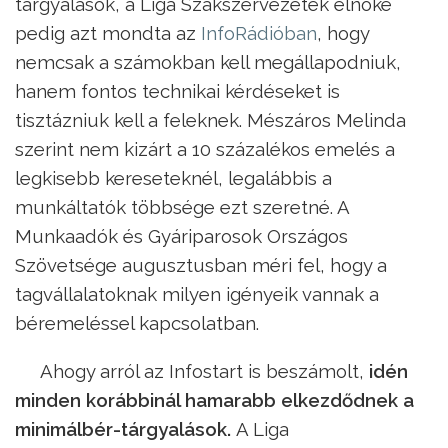
tárgyalások, a Liga Szakszervezetek elnöke
pedig azt mondta az
InfoRádióban
, hogy
nemcsak a számokban kell megállapodniuk,
hanem fontos technikai kérdéseket is
tisztázniuk kell a feleknek. Mészáros Melinda
szerint nem kizárt a 10 százalékos emelés a
legkisebb kereseteknél, legalábbis a
munkáltatók többsége ezt szeretné. A
Munkaadók és Gyáriparosok Országos
Szövetsége augusztusban méri fel, hogy a
tagvállalatoknak milyen igényeik vannak a
béremeléssel kapcsolatban.
Ahogy arról az Infostart is beszámolt,
idén
minden korábbinál hamarabb elkezdődnek a
minimálbér-tárgyalások.
A Liga