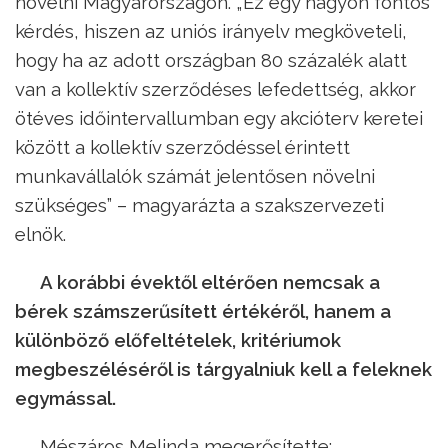
növelni Magyarországon. „Ez egy nagyon fontos
kérdés, hiszen az uniós irányelv megköveteli,
hogy ha az adott országban 80 százalék alatt
van a kollektív szerződéses lefedettség, akkor
ötéves időintervallumban egy akcióterv keretei
között a kollektív szerződéssel érintett
munkavállalók számát jelentősen növelni
szükséges” – magyarázta a szakszervezeti
elnök.
A korábbi évektől eltérően nemcsak a
bérek számszerűsített értékéről, hanem a
különböző előfeltételek, kritériumok
megbeszéléséről is tárgyalniuk kell a feleknek
egymással.
Mészáros Melinda megerősítette: