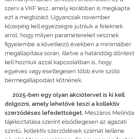
szerv a VKF lesz, amely korábban is megkapta
ezt a megbízást. Ugyancsak november
közepéig kell egyezségre jutniuk a feleknek
arról, hogy milyen paramétereket vesznek
figyelembe a következő években a minimálbér
megállapítása során, illetve a határidőig döntést
kell hozniuk azzal kapcsolatban is, hogy
egyéves vagy esetlegesen több évre szóló
bérmegállapodást kötnének.
2025-ben egy olyan akciótervet is ki kell
dolgozni, amely lehetővé teszi a kollektív
szerződéses lefedettséget.
Mészáros Melinda
tájékoztatása szerint elsődlegesen az ágazati
szintű, kollektív szerződések számát kellene