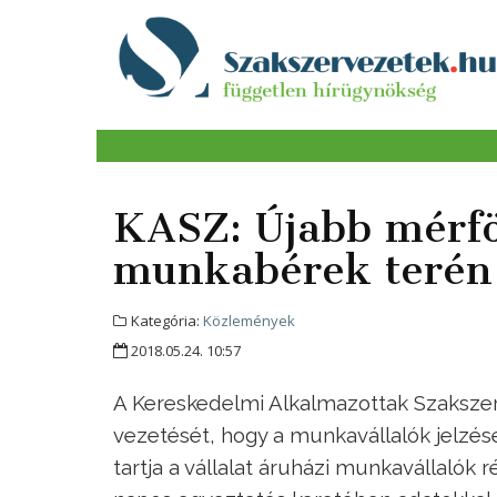
KASZ: Újabb mérfö
munkabérek terén
Kategória:
Közlemények
2018.05.24. 10:57
A Kereskedelmi Alkalmazottak Szakszer
vezetését, hogy a munkavállalók jelzés
tartja a vállalat áruházi munkavállalók 