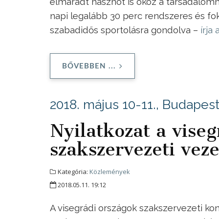
elmaradt hasznot is okoz a társadalomn
napi legalább 30 perc rendszeres és foko
szabadidős sportolásra gondolva –
írja
BŐVEBBEN ...
2018. május 10-11., Budapes
Nyilatkozat a vise
szakszervezeti veze
Kategória:
Közlemények
2018.05.11. 19:12
A visegrádi országok szakszervezeti ko