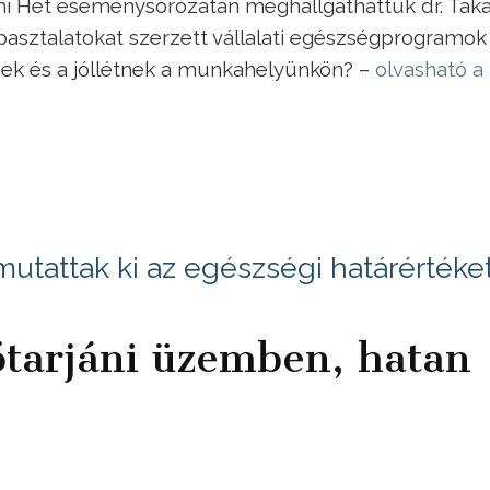
Hét eseménysorozatán meghallgathattuk dr. Tak
apasztalatokat szerzett vállalati egészségprogramok
nek és a jóllétnek a munkahelyünkön? –
olvasható a
utattak ki az egészségi határértéke
ótarjáni üzemben, hatan