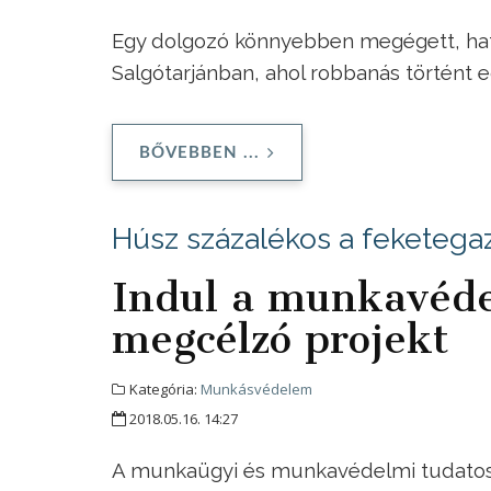
Egy dolgozó könnyebben megégett, hat 
Salgótarjánban, ahol robbanás történ
BŐVEBBEN ...
Húsz százalékos a feketeg
Indul a munkavéde
megcélzó projekt
Kategória:
Munkásvédelem
2018.05.16. 14:27
A munkaügyi és munkavédelmi tudatos