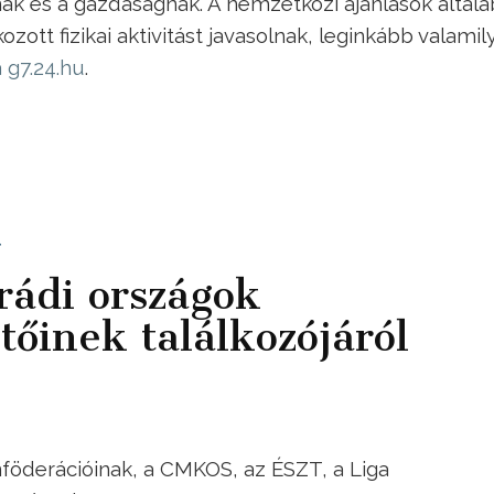
ak és a gazdaságnak. A nemzetközi ajánlások által
zott fizikai aktivitást javasolnak, leginkább valamil
 a g7.24.hu
.
t
grádi országok
tőinek találkozójáról
nföderációinak, a CMKOS, az ÉSZT, a Liga