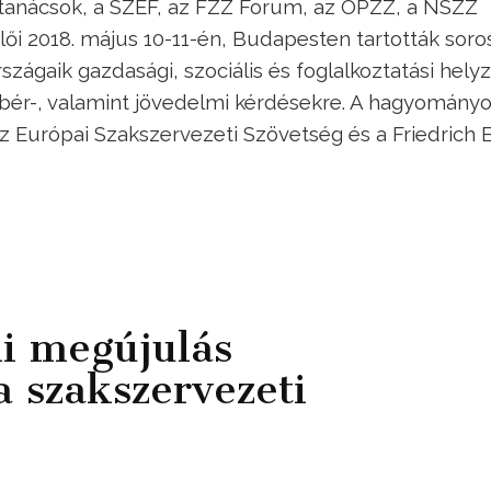
anácsok, a SZEF, az FZZ Forum, az OPZZ, a NSZZ
lői 2018. május 10-11-én, Budapesten tartották soro
szágaik gazdasági, szociális és foglalkoztatási helyz
 bér-, valamint jövedelmi kérdésekre. A hagyomány
z Európai Szakszervezeti Szövetség és a Friedrich 
i megújulás
 szakszervezeti