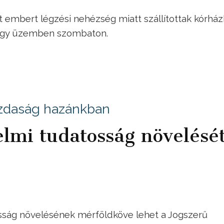
embert légzési nehézség miatt szállítottak kórhá
t egy üzemben szombaton.
azdaság hazánkban
lmi tudatosság növelésé
ság növelésének mérföldköve lehet a Jogszerű