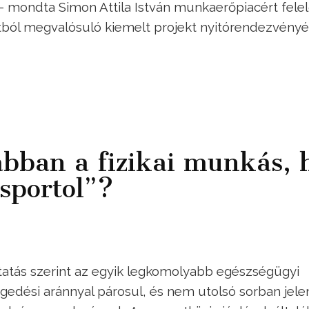
 – mondta Simon Attila István munkaerőpiacért fele
rintból megvalósuló kiemelt projekt nyitórendezvény
bban a fizikai munkás, 
sportol”?
tás szerint az egyik legkomolyabb egészségügyi
edési aránnyal párosul, és nem utolsó sorban jele