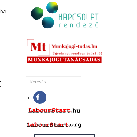
zba
t