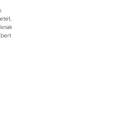
s
etét,
oknak
Ebert