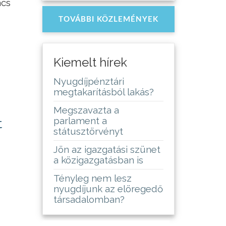
ács
TOVÁBBI KÖZLEMÉNYEK
Kiemelt hírek
Nyugdíjpénztári
megtakarításból lakás?
Megszavazta a
parlament a
t
státusztörvényt
Jön az igazgatási szünet
a közigazgatásban is
Tényleg nem lesz
nyugdíjunk az elöregedő
társadalomban?