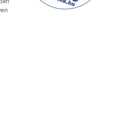
ában
yen