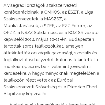
A visegrádi országok szakszervezeti
konföderációinak, a CMKOS, az ÉSZT, a Liga
Szakszervezetek, a MASZSZ, a
Munkástanácsok, a SZEF, az FZZ Forum, az
OPZZ, a NSZZ Solidarnosc és a KOZ SR vezető
képviselői 2018. május 10-11-én, Budapesten
tartották soros találkozójukat, amelyen
áttekintették országaik gazdasági, szociális és
foglalkoztatási helyzetét, különös tekintettel a
munkaerőpiaci és bér-, valamint jövedelmi
kérdésekre. A hagyományoknak megfelelően a
találkozón részt vettek az Európai
Szakszervezeti Szövetség és a Friedrich Ebert
Alapítvány képviselői.
A résztvevők hangsúlyozták, hogy konkrét