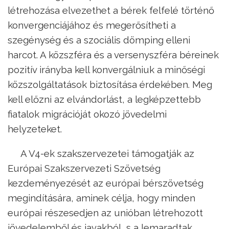
létrehozása elvezethet a bérek felfelé történő
konvergenciájához és megerősítheti a
szegénység és a szociális dömping elleni
harcot. A közszféra és a versenyszféra béreinek
pozitív irányba kell konvergálniuk a minőségi
közszolgáltatások biztosítása érdekében. Meg
kell előzni az elvándorlást, a legképzettebb
fiatalok migrációját okozó jövedelmi
helyzeteket.
A V4-ek szakszervezetei támogatják az
Európai Szakszervezeti Szövetség
kezdeményezését az európai bérszövetség
megindítására, aminek célja, hogy minden
európai részesedjen az unióban létrehozott
jövedelemből és javakból, s a lemaradtak