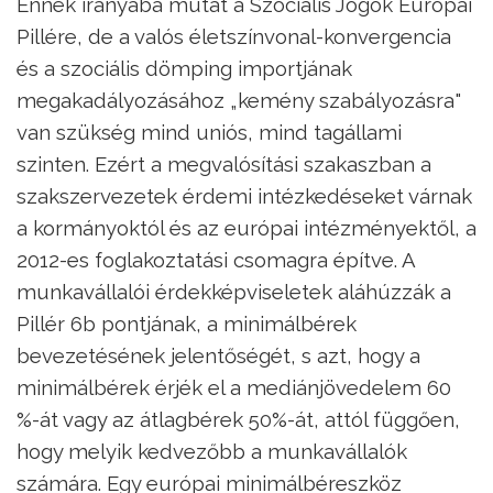
Ennek irányába mutat a Szociális Jogok Európai
Pillére, de a valós életszínvonal-konvergencia
és a szociális dömping importjának
megakadályozásához „kemény szabályozásra"
van szükség mind uniós, mind tagállami
szinten. Ezért a megvalósítási szakaszban a
szakszervezetek érdemi intézkedéseket várnak
a kormányoktól és az európai intézményektől, a
2012-es foglakoztatási csomagra építve. A
munkavállalói érdekképviseletek aláhúzzák a
Pillér 6b pontjának, a minimálbérek
bevezetésének jelentőségét, s azt, hogy a
minimálbérek érjék el a mediánjövedelem 60
%-át vagy az átlagbérek 50%-át, attól függően,
hogy melyik kedvezőbb a munkavállalók
számára. Egy európai minimálbéreszköz