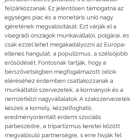
felzárkózzanak. Ez jelentősen támogatná az
egységes piac és a monetáris unió nagy
ígéretének megvalósítását. Ezt várják el a
visegrádi országok munkavállalói, polgárai, és
csak ezzel lehet megakadályozni az Európa-
ellenes hangulat, a populizmus, a szélsőjobb
erősödését. Fontosnak tartják, hogy a
bérszövetségben megfogalmazott célok
eléréséhez érdemben csatlakozzanak a
munkáltatói szervezetek, a kormányok és a
nemzetközi nagyvállalatok. A szakszervezetek
készek a komoly, kézzelfogható,
eredményorientált érdemi szociális
párbeszédre, a tripartizmus keretei között
megvalósuló partnerségre, s erre hívják fel