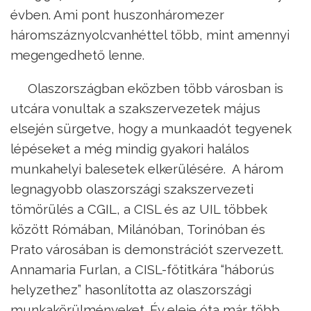
évben. Ami pont huszonháromezer
háromszáznyolcvanhéttel több, mint amennyi
megengedhető lenne.
Olaszországban eközben több városban is
utcára vonultak a szakszervezetek május
elsején sürgetve, hogy a munkaadót tegyenek
lépéseket a még mindig gyakori halálos
munkahelyi balesetek elkerülésére. A három
legnagyobb olaszországi szakszervezeti
tömörülés a CGIL, a CISL és az UIL többek
között Rómában, Milánóban, Torinóban és
Prato városában is demonstrációt szervezett.
Annamaria Furlan, a CISL-főtitkára “háborús
helyzethez” hasonlította az olaszországi
munkakörülményeket. Év eleje óta már több