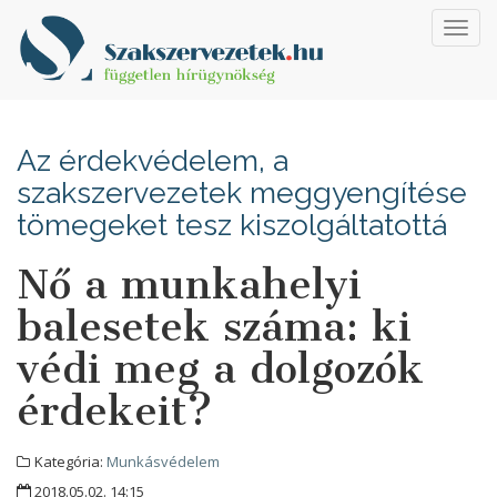
Toggl
navig
Az érdekvédelem, a
szakszervezetek meggyengítése
tömegeket tesz kiszolgáltatottá
Nő a munkahelyi
balesetek száma: ki
védi meg a dolgozók
érdekeit?
Kategória:
Munkásvédelem
2018.05.02. 14:15