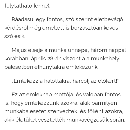
folytatható lenne).
Ráadásul egy fontos, szó szerint életbevágó
kérdésről még emellett is borzasztóan kevés
szó esik.
Május elseje a munka ünnepe, három nappal
korábban, április 28-án viszont a a munkahelyi
balesetben elhunytakra emlékezünk.
„Emlékezz a halottakra, harcolj az élőkért!”
Ez az emléknap mottója, és valóban fontos
is, hogy emlékezzünk azokra, akik bármilyen
munkabalesetet szenvedtek, és főként azokra,
akik életüket vesztették munkavégzésük során.