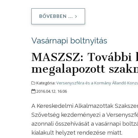
BŐVEBBEN ...
Vasárnapi boltnyitás
MASZSZ: További k
megalapozott szak
Kategória:
Versenyszféra és a Kormány Állandó Konzu
2016.04.12. 16:06
A Kereskedelmi Alkalmazottak Szakszer
Szövetség kezdeményezi a Versenyszfé
azonnali összehívását a vasárnapi bolt
kialakult helyzet rendezése miatt.