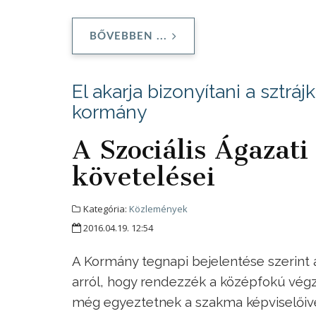
BŐVEBBEN ...
El akarja bizonyítani a sztrá
kormány
A Szociális Ágazati
követelései
Kategória:
Közlemények
2016.04.19. 12:54
A Kormány tegnapi bejelentése szerint a
arról, hogy rendezzék a középfokú végz
még egyeztetnek a szakma képviselőive