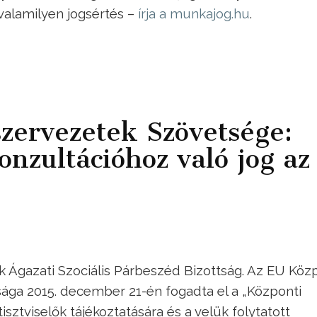
 valamilyen jogsértés –
írja a munkajog.hu
.
szervezetek Szövetsége:
onzultációhoz való jog az
 Ágazati Szociális Párbeszéd Bizottság. Az EU Köz
ága 2015. december 21-én fogadta el a „Központi
sztviselők tájékoztatására és a velük folytatott