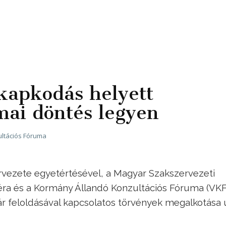
apkodás helyett
mai döntés legyen
ltációs Fóruma
vezete egyetértésével, a Magyar Szakszervezeti
ra és a Kormány Állandó Konzultációs Fóruma (VKF
zár feloldásával kapcsolatos törvények megalkotása 