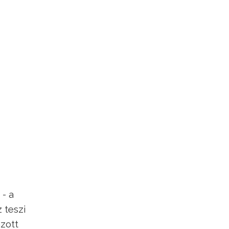
 - a
 teszi
azott