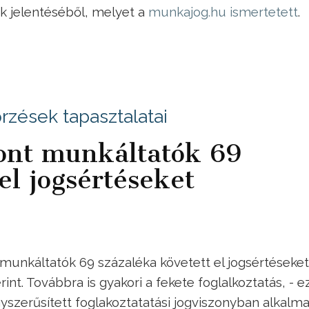
ak jelentéséből, melyet a
munkajog.hu ismertetett
.
zések tapasztalatai
vont munkáltatók 69
el jogsértéseket
munkáltatók 69 százaléka követett el jogsértéseket
t. Továbbra is gyakori a fekete foglalkoztatás, - ez
gyszerűsített foglakoztatatási jogviszonyban alkalm