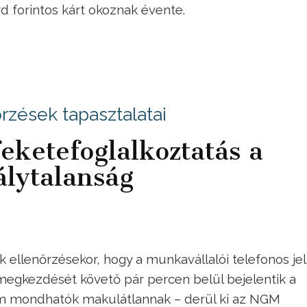
 forintos kárt okoznak évente.
zések tapasztalatai
feketefoglalkoztatás a
álytalanság
 ellenőrzésekor, hogy a munkavállalói telefonos je
megkezdését követő pár percen belül bejelentik a
em mondhatók makulátlannak – derül ki az NGM