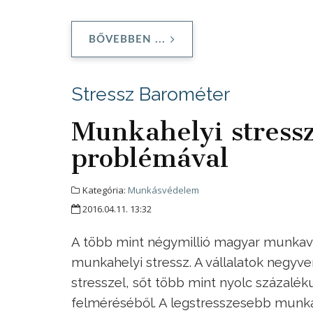
BŐVEBBEN ...
Stressz Barométer
Munkahelyi stressz
problémával
Kategória:
Munkásvédelem
2016.04.11. 13:32
A több mint négymillió magyar munkavál
munkahelyi stressz. A vállalatok negyv
stresszel, sőt több mint nyolc százalék
felméréséből. A legstresszesebb munkah