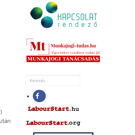
)
után