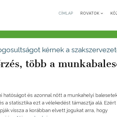
CÍMLAP
ROVATOK
KÖ
ogosultságot kérnek a szakszerveze
rzés, több a munkabales
 hatóságot és azonnal nőtt a munkahelyi balesete
s a statisztika ezt a vélekedést támasztja alá. Ezért
pják vissza a korábban elvett jogukat arra, hogy