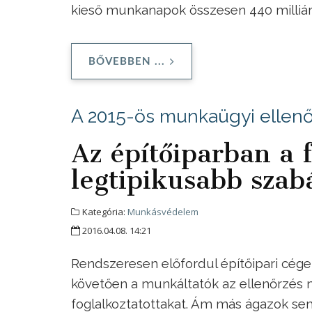
kieső munkanapok összesen 440 milliárd
BŐVEBBEN ...
A 2015-ös munkaügyi ellenőr
Az építőiparban a 
legtipikusabb szab
Kategória:
Munkásvédelem
2016.04.08. 14:21
Rendszeresen előfordul építőipari cégek
követően a munkáltatók az ellenőrzés 
foglalkoztatottakat. Ám más ágazok s