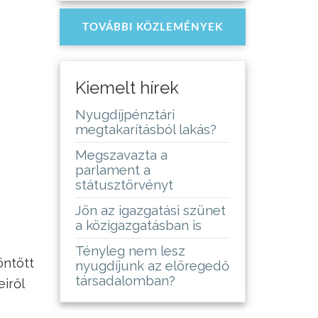
TOVÁBBI KÖZLEMÉNYEK
Kiemelt hírek
Nyugdíjpénztári
megtakarításból lakás?
Megszavazta a
parlament a
státusztörvényt
Jön az igazgatási szünet
a közigazgatásban is
Tényleg nem lesz
öntött
nyugdíjunk az elöregedő
társadalomban?
iről