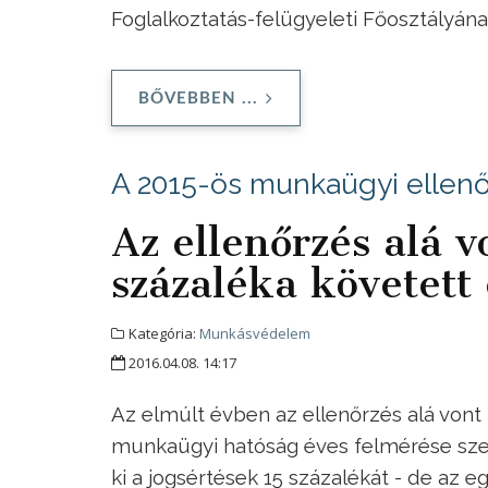
Foglalkoztatás-felügyeleti Főosztályán
BŐVEBBEN ...
A 2015-ös munkaügyi ellenőr
Az ellenőrzés alá 
százaléka követett 
Kategória:
Munkásvédelem
2016.04.08. 14:17
Az elmúlt évben az ellenőrzés alá vont 
munkaügyi hatóság éves felmérése szerin
ki a jogsértések 15 százalékát - de az e