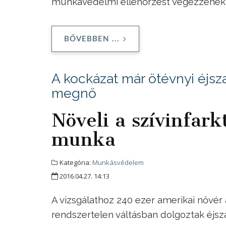
munkavédelmi ellenőrzést végezzenek
BŐVEBBEN ...
A kockázat már ötévnyi éjsz
megnő
Növeli a szívinfark
munka
Kategória:
Munkásvédelem
2016.04.27. 14:13
A vizsgálathoz 240 ezer amerikai nővér 
rendszertelen váltásban dolgoztak éjs