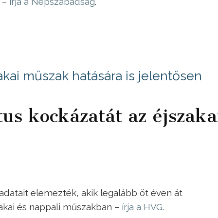
 –
írja a Népszabadság
.
akai műszak hatására is jelentősen
tus kockázatát az éjszaka
adatait elemezték, akik legalább öt éven át
zakai és nappali műszakban –
írja a HVG
.