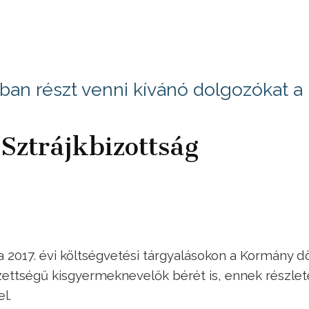
jkban részt venni kívánó dolgozókat a
 Sztrájkbizottság
 2017. évi költségvetési tárgyalásokon a Kormány d
ettségű kisgyermeknevelők bérét is, ennek részlete
l.