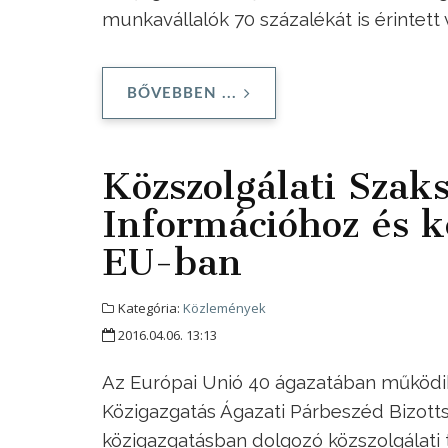
munkavállalók 70 százalékát is érintett
BŐVEBBEN ...
Közszolgálati Szak
Információhoz és k
EU-ban
Kategória:
Közlemények
2016.04.06. 13:13
Az Európai Unió 40 ágazatában működik
Közigazgatás Ágazati Párbeszéd Bizotts
közigazgatásban dolgozó közszolgálati ti