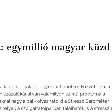
: egymillió magyar küzd
lalóból legalább egymilliót érinthet közvetlenül a
en százalékánál van valamilyen szintű probléma a
uknál nagy a baj - olvasható ki a Stressz Barométer
elyek a szolgáltatóiparban találhatók, s a stressz 