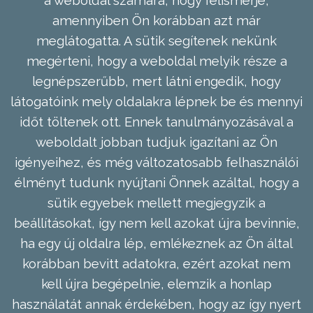
a weboldal számára, hogy felismerje,
amennyiben Ön korábban azt már
meglátogatta. A sütik segítenek nekünk
megérteni, hogy a weboldal melyik része a
legnépszerűbb, mert látni engedik, hogy
látogatóink mely oldalakra lépnek be és mennyi
időt töltenek ott. Ennek tanulmányozásával a
weboldalt jobban tudjuk igazítani az Ön
igényeihez, és még változatosabb felhasználói
élményt tudunk nyújtani Önnek azáltal, hogy a
sütik egyebek mellett megjegyzik a
beállításokat, így nem kell azokat újra bevinnie,
ha egy új oldalra lép, emlékeznek az Ön által
korábban bevitt adatokra, ezért azokat nem
kell újra begépelnie, elemzik a honlap
használatát annak érdekében, hogy az így nyert