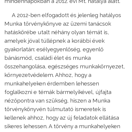
mindennapokban a 2012. évi Mt. hatálya alatt.
A 2012-ben elfogadott és jelenleg hatályos
Munka törvénykönyve az üzemi tanácsok
hatáskörébe utalt néhány olyan témát is,
amelyek jóval túllépnek a korábbi évek
gyakorlatán: esélyegyenlőség, egyenlő
bánásmód, családi élet és munka
összehangolása, egészséges munkakörnyezet,
környezetvédelem. Ahhoz, hogy a
munkahelyeken érdemben lehessen
foglalkozni e témák bármelyikével, újfajta
nézőpontra van szükség, hiszen a Munka
törvénykönyvén túlmutató ismeretek is
kellenek ahhoz, hogy az új feladatok ellátása
sikeres lehessen. A törvény a munkahelyeken