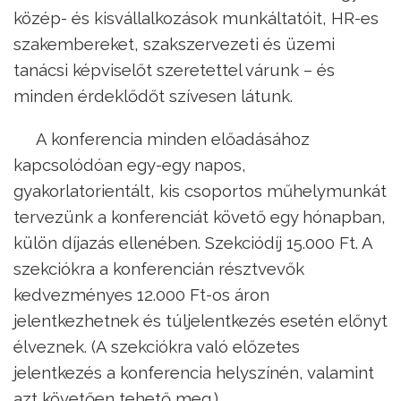
közép- és kisvállalkozások munkáltatóit, HR-es
szakembereket, szakszervezeti és üzemi
tanácsi képviselőt szeretettel várunk – és
minden érdeklődőt szívesen látunk.
A konferencia minden előadásához
kapcsolódóan egy-egy napos,
gyakorlatorientált, kis csoportos műhelymunkát
tervezünk a konferenciát követő egy hónapban,
külön díjazás ellenében. Szekciódíj 15.000 Ft. A
szekciókra a konferencián résztvevők
kedvezményes 12.000 Ft-os áron
jelentkezhetnek és túljelentkezés esetén előnyt
élveznek. (A szekciókra való előzetes
jelentkezés a konferencia helyszínén, valamint
azt követően tehető meg.)