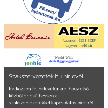
Autonóm ÉSZT-SZEF
Vagyonkezelő Kft.
Szakszervezetek.hu hírlevél
Iratkozzon fel hírlevelünkre, hogy első
kézből értesülhessen a
szakszervezetekkel kapcsolatos hírekről.