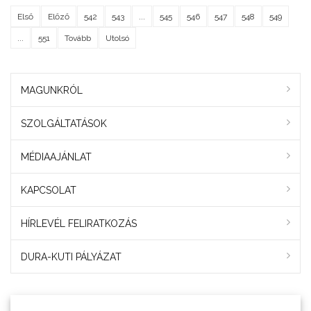
Első
Előző
542
543
...
545
546
547
548
549
...
551
Tovább
Utolsó
MAGUNKRÓL
SZOLGÁLTATÁSOK
MÉDIAAJÁNLAT
KAPCSOLAT
HÍRLEVÉL FELIRATKOZÁS
DURA-KUTI PÁLYÁZAT