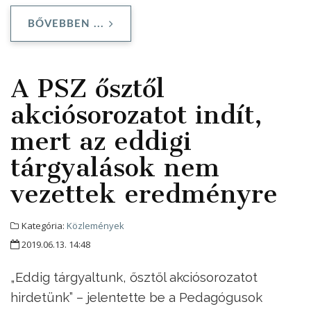
BŐVEBBEN ...
A PSZ ősztől
akciósorozatot indít,
mert az eddigi
tárgyalások nem
vezettek eredményre
Kategória:
Közlemények
2019.06.13. 14:48
„Eddig tárgyaltunk, ősztől akciósorozatot
hirdetünk” – jelentette be a Pedagógusok