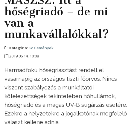
MASZSZ: Itt a
hőségriadó – de mi
van a
munkavállalókkal?
Kategória:
Közlemények
2019.06.14. 10:08
Harmadfokú hőségriasztást rendelt el
vasárnapig az országos tiszti főorvos. Nincs
viszont szabályozás a munkáltatói
kötelezettségek tekintetében hőhullámok,
hőségriadó és a magas UV-B sugárzás esetére.
Ezekre a helyzetekre a jogalkotónak megfelelő
választ kellene adnia.