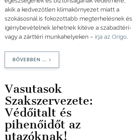
egészségének és biztonságának védelmére,
akik a kedvezőtlen klímakörnyezet miatt a
szokásosnál is fokozottabb megterhelésnek és
igénybevételnek lehetnek kitéve a szabadtéri-
vagy a zárttéri munkahelyeken –
írja az Origo
.
BŐVEBBEN ...
Vasutasok
Szakszervezete:
Védőitalt és
pihenőidőt az
utazóknak!