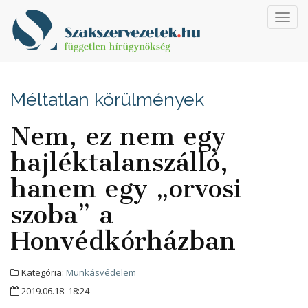
Toggl
navig
Méltatlan körülmények
Nem, ez nem egy
hajléktalanszálló,
hanem egy „orvosi
szoba” a
Honvédkórházban
Kategória:
Munkásvédelem
2019.06.18. 18:24