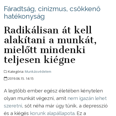
Fáradtság, cinizmus, csökkenő
hatékonyság
Radikálisan át kell
alakítani a munkát,
mielőtt mindenki
teljesen kiégne
Kategória:
Munkásvédelem
2019.06.15. 14:15
A legtöbb ember egész életében kénytelen
olyan munkát végezni, amit
nem igazán lehet
szeretni
, sőt néha már úgy tűnik, a depresszió
és a kiégés
korunk alapállapota
. Ez a