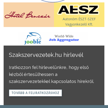
Autonóm ÉSZT-SZEF
Vagyonkezelő Kft.
Szakszervezetek.hu hírlevél
Iratkozzon fel hírlevelünkre, hogy első
kézből értesülhessen a
szakszervezetekkel kapcsolatos hírekről.
TOVÁBB A FELIRATKOZÁSHOZ