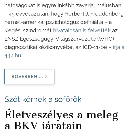
hatóságokat is egyre inkább zavarja, májusban
– 45 évvel azután, hogy Herbert J. Freudenberg
német-amerikai pszichológus definiálta – a
kiégési szindrómát
hivatalosan is felvették
az
ENSZ Egészségügyi Világszervezete (WHO)
diagnosztikai kézikönyvébe, az ICD-11-be –
írja a
444.hu
.
BŐVEBBEN ...
Szót kérnek a sofőrök
Életveszélyes a meleg
a BKV járatain