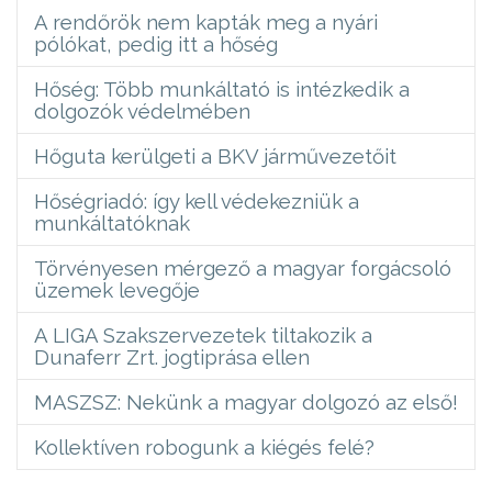
A rendőrök nem kapták meg a nyári
pólókat, pedig itt a hőség
Hőség: Több munkáltató is intézkedik a
dolgozók védelmében
Hőguta kerülgeti a BKV járművezetőit
Hőségriadó: így kell védekezniük a
munkáltatóknak
Törvényesen mérgező a magyar forgácsoló
üzemek levegője
A LIGA Szakszervezetek tiltakozik a
Dunaferr Zrt. jogtiprása ellen
MASZSZ: Nekünk a magyar dolgozó az első!
Kollektíven robogunk a kiégés felé?