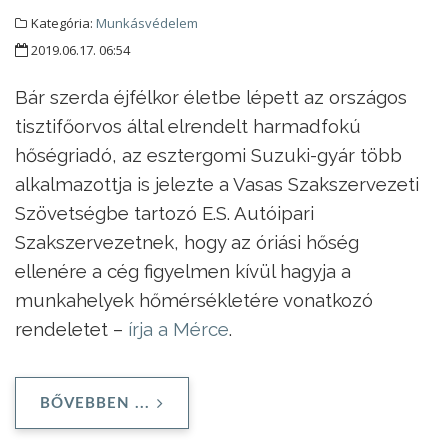
Kategória:
Munkásvédelem
2019.06.17. 06:54
Bár szerda éjfélkor életbe lépett az országos
tisztifőorvos által elrendelt harmadfokú
hőségriadó, az esztergomi Suzuki-gyár több
alkalmazottja is jelezte a Vasas Szakszervezeti
Szövetségbe tartozó E.S. Autóipari
Szakszervezetnek, hogy az óriási hőség
ellenére a cég figyelmen kívül hagyja a
munkahelyek hőmérsékletére vonatkozó
rendeletet –
írja a Mérce
.
BŐVEBBEN ...