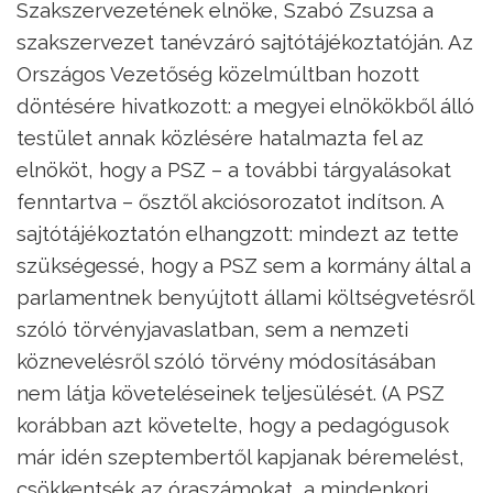
Szakszervezetének elnöke, Szabó Zsuzsa a
szakszervezet tanévzáró sajtótájékoztatóján. Az
Országos Vezetőség közelmúltban hozott
döntésére hivatkozott: a megyei elnökökből álló
testület annak közlésére hatalmazta fel az
elnököt, hogy a PSZ – a további tárgyalásokat
fenntartva – ősztől akciósorozatot indítson. A
sajtótájékoztatón elhangzott: mindezt az tette
szükségessé, hogy a PSZ sem a kormány által a
parlamentnek benyújtott állami költségvetésről
szóló törvényjavaslatban, sem a nemzeti
köznevelésről szóló törvény módosításában
nem látja követeléseinek teljesülését. (A PSZ
korábban azt követelte, hogy a pedagógusok
már idén szeptembertől kapjanak béremelést,
csökkentsék az óraszámokat, a mindenkori