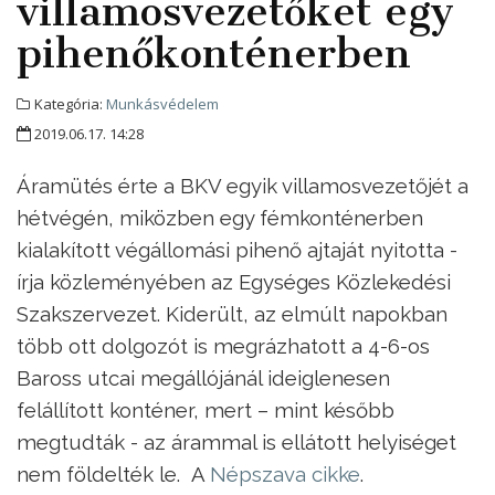
villamosvezetőket egy
pihenőkonténerben
Kategória:
Munkásvédelem
2019.06.17. 14:28
Áramütés érte a BKV egyik villamosvezetőjét a
hétvégén, miközben egy fémkonténerben
kialakított végállomási pihenő ajtaját nyitotta -
írja közleményében az Egységes Közlekedési
Szakszervezet. Kiderült, az elmúlt napokban
több ott dolgozót is megrázhatott a 4-6-os
Baross utcai megállójánál ideiglenesen
felállított konténer, mert – mint később
megtudták - az árammal is ellátott helyiséget
nem földelték le. A
Népszava cikke
.