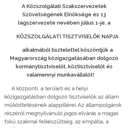
A Közszolgálati Szakszervezetek
Szövetségének Elnöksége és 13
tagszervezete nevében július 1-je, a
KÖZSZOLGÁLATI TISZTVISEL
Ő
K NAPJA
alkalmából tisztelettel köszöntjük a
Magyarország közigazgatásában dolgozó
kormánytisztviselőt, köztisztviselőt és
valamennyi munkavállalót!
A központi, a területi és a helyi
közigazgatásban dolgozó tisztviselők az állam
működtetésének alappillérei. Az állampolgárok
részéről megnyilvánuló jogos elvárás a magas
fokú szakmai felkészültség, az empátia, a