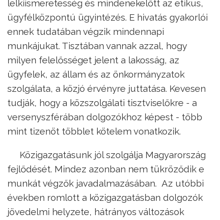
lelkiismeretesség és mindenekelőtt az etikus,
ügyfélközpontú ügyintézés. E hivatás gyakorlói
ennek tudatában végzik mindennapi
munkájukat. Tisztában vannak azzal, hogy
milyen felelősséget jelent a lakosság, az
ügyfelek, az állam és az önkormányzatok
szolgálata, a közjó érvényre juttatása. Kevesen
tudják, hogy a közszolgálati tisztviselőkre - a
versenyszférában dolgozókhoz képest - több
mint tizenöt többlet kötelem vonatkozik.
Közigazgatásunk jól szolgálja Magyarország
fejlődését. Mindez azonban nem tükröződik e
munkát végzők javadalmazásában. Az utóbbi
években romlott a közigazgatásban dolgozók
jövedelmi helyzete, hátrányos változások