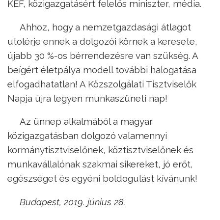
KÉF, közigazgatásért felelős miniszter, média.
Ahhoz, hogy a nemzetgazdasági átlagot
utolérje ennek a dolgozói körnek a keresete,
újabb 30 %-os bérrendezésre van szükség. A
beígért életpálya modell további halogatása
elfogadhatatlan! A Közszolgálati Tisztviselők
Napja újra legyen munkaszüneti nap!
Az ünnep alkalmából a magyar
közigazgatásban dolgozó valamennyi
kormánytisztviselőnek, köztisztviselőnek és
munkavállalónak szakmai sikereket, jó erőt,
egészséget és egyéni boldogulást kívánunk!
Budapest, 2019. június 28.