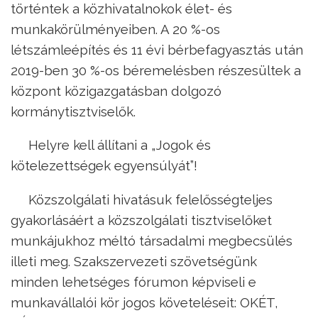
történtek a közhivatalnokok élet- és
munkakörülményeiben. A 20 %-os
létszámleépítés és 11 évi bérbefagyasztás után
2019-ben 30 %-os béremelésben részesültek a
központ közigazgatásban dolgozó
kormánytisztviselők.
Helyre kell állítani a „Jogok és
kötelezettségek egyensúlyát”!
Közszolgálati hivatásuk felelősségteljes
gyakorlásáért a közszolgálati tisztviselőket
munkájukhoz méltó társadalmi megbecsülés
illeti meg. Szakszervezeti szövetségünk
minden lehetséges fórumon képviseli e
munkavállalói kör jogos követeléseit: OKÉT,