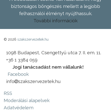
biztonságos böngészés mellett a legjobb
felhasználói élményt nyújthassuk.
További információk
© 2026
szakszervezetek.hu
1098 Budapest, Csengettyű utca 7. II. em. 11.
+36 1 3384 059
Jogi tanácsadást nem vállalunk!
Facebook
info
szakszervezetek.hu
RSS
Moderálási alapelvek
Adatvédelem