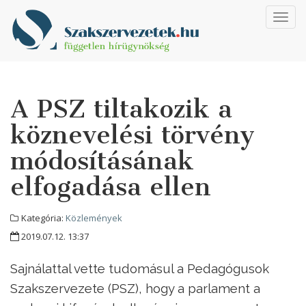
Toggl
navig
A PSZ tiltakozik a
köznevelési törvény
módosításának
elfogadása ellen
Kategória:
Közlemények
2019.07.12. 13:37
Sajnálattal vette tudomásul a Pedagógusok
Szakszervezete (PSZ), hogy a parlament a