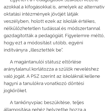
azokkal a kifogásokkal is, amelyek az alternatív
oktatási intézmények jövőjét látják
veszélyben, holott ezek az iskolák értékes,
nélkülözhetetlen tudással és módszertannal
gazdagították a pedagógiát. Figyelemre méltó,
hogy ezt a módosítást utóbb, egyéni
indítványra „illesztették be”.
A magántanulói státusz eltörlése
aránytalanul korlátozza a szülők neveléshez
való jogát. A PSZ szerint az iskoláknál kellene
hagyni a tanulókra vonatkozó döntési
jogköröket.
A tankönyvpiac beszűkítése, teljes
államosítása nehéz helyzetbe hozza a