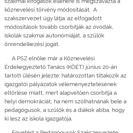
szakmai kifogások ellenére is megszavazta a
köznevelési törvény módosítását. A
szakszervezet úgy látja: az elfogadott
módosítások tovább csorbítják az óvodák,
iskolák szakmai autonómiáját, a szülők
önrendelkezési jogát.
A PSZ elnöke már a Köznevelési
Érdekegyeztető Tanács (KÖÉT) június 20-án
tartott ülésén jelezte: határozottan tiltakozik az
igazgatói pályázatok véleményeztetésének
eltörlése miatt, mert alapvetően csorbítja a
helyi demokráciát, ha nem szólhatnának bele a
pedagógusok, a szülők és a diákok abba, hogy
ki lesz az iskola igazgatója.
Egyetért a Pedagógusok Szakszervezete