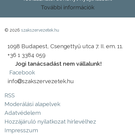
További információk
© 2026
szakszervezetek.hu
1098 Budapest, Csengettyű utca 7. II. em. 11.
+36 1 3384 059
Jogi tanácsadást nem vállalunk!
Facebook
info
szakszervezetek.hu
RSS
Moderálási alapelvek
Adatvédelem
Hozzájáruló nyilatkozat hírlevélhez
Impresszum