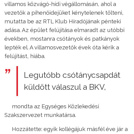
villamos közvágó-hídi végállomásán, ahol a
vezetők a pihenőidejüket kénytelenek tölteni,
mutatta be az RTL Klub Híradójának pénteki
adása. Az épület felújítása elmaradt az utóbbi
években, mostanra csótányok és patkányok
lepték el. A villamosvezetők évek óta kérik a
felújítást, hiába.
Legutóbb csótánycsapdát
küldött válaszul a BKV,
mondta az Egységes Közlekedési
Szakszervezet munkatársa.
Hozzátette: egyik kollégájuk másfél éve jár a