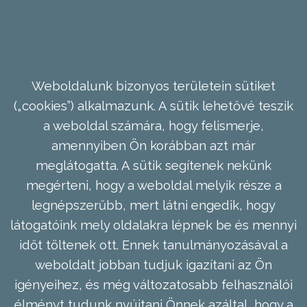
Weboldalunk bizonyos területein sütiket
(„cookies”) alkalmazunk. A sütik lehetővé teszik
a weboldal számára, hogy felismerje,
amennyiben Ön korábban azt már
meglátogatta. A sütik segítenek nekünk
megérteni, hogy a weboldal melyik része a
legnépszerűbb, mert látni engedik, hogy
látogatóink mely oldalakra lépnek be és mennyi
időt töltenek ott. Ennek tanulmányozásával a
weboldalt jobban tudjuk igazítani az Ön
igényeihez, és még változatosabb felhasználói
élményt tudunk nyújtani Önnek azáltal, hogy a