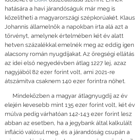
hatására a havi járandóságuk már meg is
közelítheti a magyarországi szépkorúakét. Klaus
Johannis államelnök a napokban írta alá azt a
törvényt, amelynek értelmében két év alatt
hetven százalékkal emelnék meg az eddig igen
alacsony román nyugdíjakat. Az öregségi ellátás
az idei első negyedévben átlag 1227 lej, azaz
nagyjából 82 ezer forint volt, ami 2021-re
átszámítva csaknem 140 ezer forintra nőhet.
Mindeközben a magyar átlagnyugdíj az év
elején kevesebb mint 135 ezer forint volt, két év
múlva pedig várhatóan 142-143 ezer forint lesz
abban az esetben, ha a jegybank által kalkulált
infláció valósul meg, és a járandóság csupán a