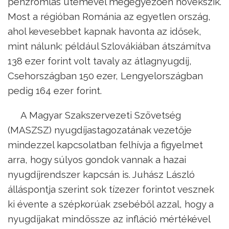
pénzromlás ütemével megegyezően növekszik.
Most a régióban Románia az egyetlen ország,
ahol kevesebbet kapnak havonta az idősek,
mint nálunk: például Szlovákiában átszámítva
138 ezer forint volt tavaly az átlagnyugdíj,
Csehországban 150 ezer, Lengyelországban
pedig 164 ezer forint.
A Magyar Szakszervezeti Szövetség
(MASZSZ) nyugdíjastagozatának vezetője
mindezzel kapcsolatban felhívja a figyelmet
arra, hogy súlyos gondok vannak a hazai
nyugdíjrendszer kapcsán is. Juhász László
álláspontja szerint sok tízezer forintot vesznek
ki évente a szépkorúak zsebéből azzal, hogy a
nyugdíjakat mindössze az infláció mértékével