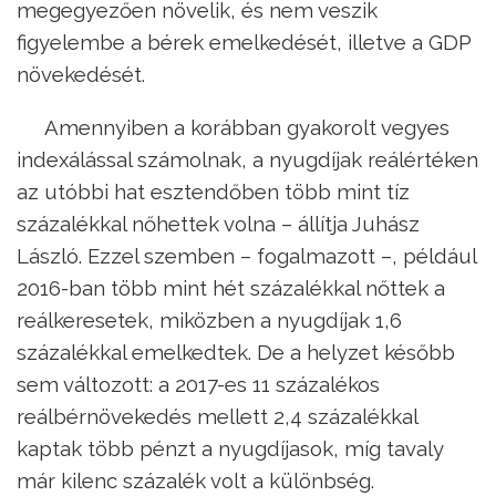
megegyezően növelik, és nem veszik
figyelembe a bérek emelkedését, illetve a GDP
növekedését.
Amennyiben a korábban gyakorolt vegyes
indexálással számolnak, a nyugdíjak reálértéken
az utóbbi hat esztendőben több mint tíz
százalékkal nőhettek volna – állítja Juhász
László. Ezzel szemben – fogalmazott –, például
2016-ban több mint hét százalékkal nőttek a
reálkeresetek, miközben a nyugdíjak 1,6
százalékkal emelkedtek. De a helyzet később
sem változott: a 2017-es 11 százalékos
reálbérnövekedés mellett 2,4 százalékkal
kaptak több pénzt a nyugdíjasok, míg tavaly
már kilenc százalék volt a különbség.