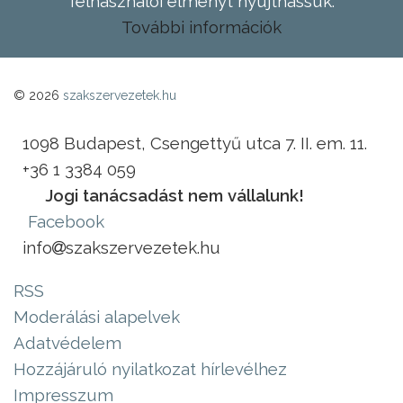
felhasználói élményt nyújthassuk.
További információk
© 2026
szakszervezetek.hu
1098 Budapest, Csengettyű utca 7. II. em. 11.
+36 1 3384 059
Jogi tanácsadást nem vállalunk!
Facebook
info
szakszervezetek.hu
RSS
Moderálási alapelvek
Adatvédelem
Hozzájáruló nyilatkozat hírlevélhez
Impresszum