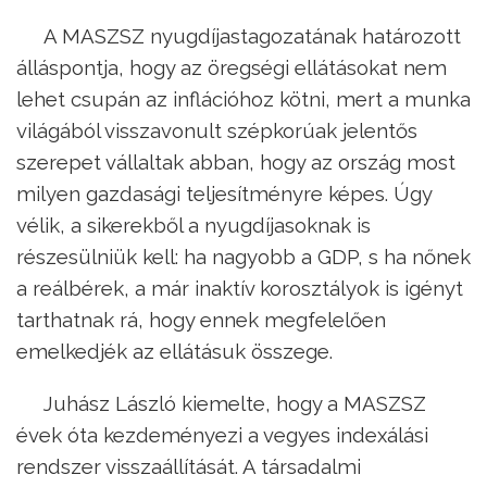
A MASZSZ nyugdíjastagozatának határozott
álláspontja, hogy az öregségi ellátásokat nem
lehet csupán az inflációhoz kötni, mert a munka
világából visszavonult szépkorúak jelentős
szerepet vállaltak abban, hogy az ország most
milyen gazdasági teljesítményre képes. Úgy
vélik, a sikerekből a nyugdíjasoknak is
részesülniük kell: ha nagyobb a GDP, s ha nőnek
a reálbérek, a már inaktív korosztályok is igényt
tarthatnak rá, hogy ennek megfelelően
emelkedjék az ellátásuk összege.
Juhász László kiemelte, hogy a MASZSZ
évek óta kezdeményezi a vegyes indexálási
rendszer visszaállítását. A társadalmi