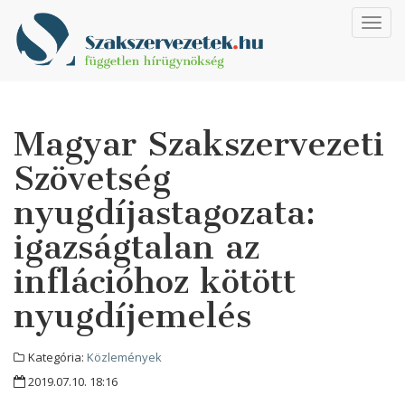
Toggl
navig
Magyar Szakszervezeti
Szövetség
nyugdíjastagozata:
igazságtalan az
inflációhoz kötött
nyugdíjemelés
Kategória:
Közlemények
2019.07.10. 18:16