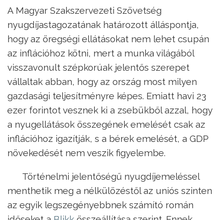
A Magyar Szakszervezeti Szövetség
nyugdíjastagozatának határozott álláspontja,
hogy az öregségi ellátásokat nem lehet csupán
az inflációhoz kötni, mert a munka világából
visszavonult szépkorúak jelentős szerepet
vállaltak abban, hogy az ország most milyen
gazdasági teljesítményre képes. Emiatt havi 23
ezer forintot vesznek ki a zsebükből azzal, hogy
a nyugellátások összegének emelését csak az
inflációhoz igazítják, s a bérek emelését, a GDP
növekedését nem veszik figyelembe.
Történelmi jelentőségű nyugdíjemeléssel
menthetik meg a nélkülözéstől az uniós szinten
az egyik legszegényebbnek számító román
időseket a
Blikk
összeállítása szerint. Ennek