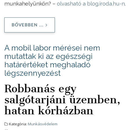
munkahelyünkön? –
olvasható a blog.iroda.hu-n
.
BŐVEBBEN ...
A mobil labor mérései nem
mutattak ki az egészségi
határértéket meghaladó
légszennyezést
Robbanás egy
salgótarjáni üzemben,
hatan kórházban
Kategória:
Munkásvédelem