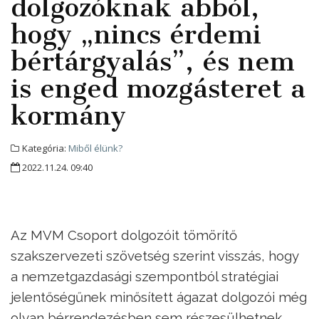
dolgozóknak abból,
hogy „nincs érdemi
bértárgyalás”, és nem
is enged mozgásteret a
kormány
Kategória:
Miből élünk?
2022.11.24. 09:40
Az MVM Csoport dolgozóit tömörítő
szakszervezeti szövetség szerint visszás, hogy
a nemzetgazdasági szempontból stratégiai
jelentőségűnek minősített ágazat dolgozói még
olyan bérrendezésben sem részesülhetnek,