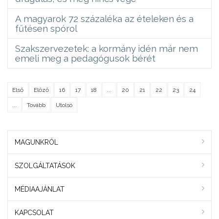
A magyarok 72 százaléka az ételeken és a
fűtésen spórol
Szakszervezetek: a kormány idén már nem
emeli meg a pedagógusok bérét
Első
Előző
16
17
18
...
20
21
22
23
24
...
Tovább
Utolsó
MAGUNKRÓL
SZOLGÁLTATÁSOK
MÉDIAAJÁNLAT
KAPCSOLAT