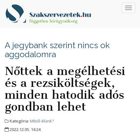
Toggl
navig
A jegybank szerint nincs ok
aggodalomra
Nőttek a megélhetési
és a rezsiköltségek,
minden hatodik adós
gondban lehet
Kategória:
Miből élünk?
2022.12.05. 14:24