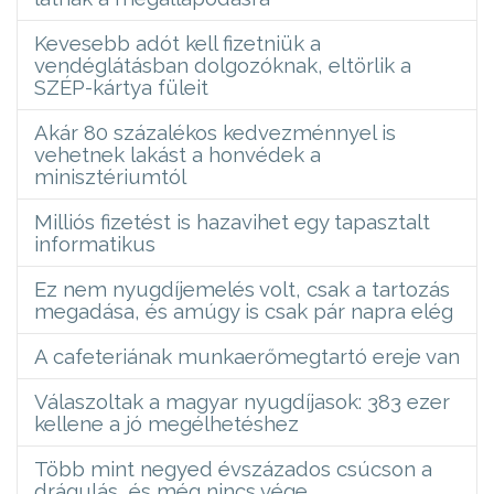
Kevesebb adót kell fizetniük a
vendéglátásban dolgozóknak, eltörlik a
SZÉP-kártya füleit
Akár 80 százalékos kedvezménnyel is
vehetnek lakást a honvédek a
minisztériumtól
Milliós fizetést is hazavihet egy tapasztalt
informatikus
Ez nem nyugdíjemelés volt, csak a tartozás
megadása, és amúgy is csak pár napra elég
A cafeteriának munkaerőmegtartó ereje van
Válaszoltak a magyar nyugdíjasok: 383 ezer
kellene a jó megélhetéshez
Több mint negyed évszázados csúcson a
drágulás, és még nincs vége