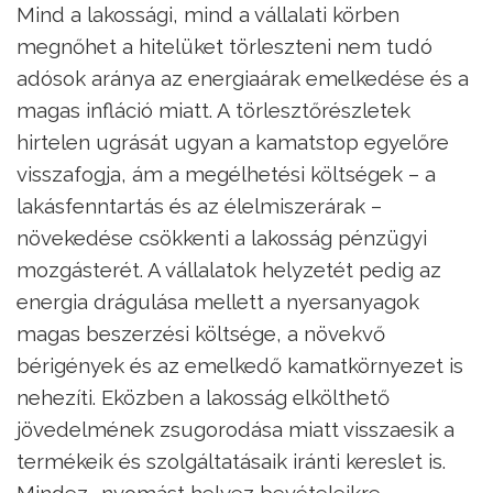
Mind a lakossági, mind a vállalati körben
megnőhet a hitelüket törleszteni nem tudó
adósok aránya az energiaárak emelkedése és a
magas infláció miatt. A törlesztőrészletek
hirtelen ugrását ugyan a kamatstop egyelőre
visszafogja, ám a megélhetési költségek – a
lakásfenntartás és az élelmiszerárak –
növekedése csökkenti a lakosság pénzügyi
mozgásterét. A vállalatok helyzetét pedig az
energia drágulása mellett a nyersanyagok
magas beszerzési költsége, a növekvő
bérigények és az emelkedő kamatkörnyezet is
nehezíti. Eközben a lakosság elkölthető
jövedelmének zsugorodása miatt visszaesik a
termékeik és szolgáltatásaik iránti kereslet is.
Mindez „nyomást helyez bevételeikre,