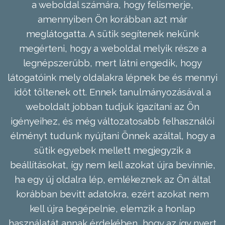
a weboldal számára, hogy felismerje,
amennyiben Ön korábban azt már
meglátogatta. A sütik segítenek nekünk
megérteni, hogy a weboldal melyik része a
legnépszerűbb, mert látni engedik, hogy
látogatóink mely oldalakra lépnek be és mennyi
időt töltenek ott. Ennek tanulmányozásával a
weboldalt jobban tudjuk igazítani az Ön
igényeihez, és még változatosabb felhasználói
élményt tudunk nyújtani Önnek azáltal, hogy a
sütik egyebek mellett megjegyzik a
beállításokat, így nem kell azokat újra bevinnie,
ha egy új oldalra lép, emlékeznek az Ön által
korábban bevitt adatokra, ezért azokat nem
kell újra begépelnie, elemzik a honlap
használatát annak érdekében, hogy az így nyert