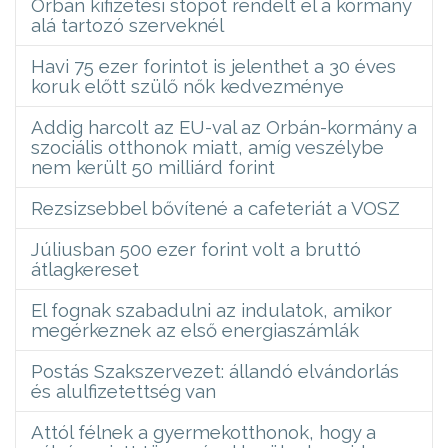
Orbán kifizetési stopot rendelt el a kormány
alá tartozó szerveknél
Havi 75 ezer forintot is jelenthet a 30 éves
koruk előtt szülő nők kedvezménye
Addig harcolt az EU-val az Orbán-kormány a
szociális otthonok miatt, amíg veszélybe
nem került 50 milliárd forint
Rezsizsebbel bővítené a cafeteriát a VOSZ
Júliusban 500 ezer forint volt a bruttó
átlagkereset
El fognak szabadulni az indulatok, amikor
megérkeznek az első energiaszámlák
Postás Szakszervezet: állandó elvándorlás
és alulfizetettség van
Attól félnek a gyermekotthonok, hogy a