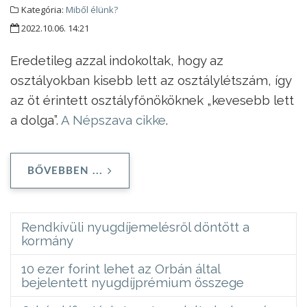
Kategória:
Miből élünk?
2022.10.06. 14:21
Eredetileg azzal indokoltak, hogy az
osztályokban kisebb lett az osztálylétszám, így
az öt érintett osztályfőnököknek „kevesebb lett
a dolga”.
A Népszava cikke
.
BŐVEBBEN ...
Rendkívüli nyugdíjemelésről döntött a
kormány
10 ezer forint lehet az Orbán által
bejelentett nyugdíjprémium összege