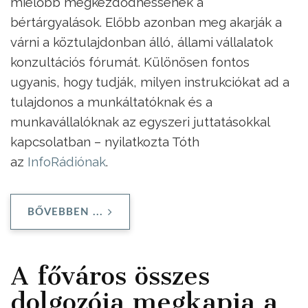
mielőbb megkezdődhessenek a
bértárgyalások. Előbb azonban meg akarják a
várni a köztulajdonban álló, állami vállalatok
konzultációs fórumát. Különösen fontos
ugyanis, hogy tudják, milyen instrukciókat ad a
tulajdonos a munkáltatóknak és a
munkavállalóknak az egyszeri juttatásokkal
kapcsolatban – nyilatkozta Tóth
az
InfoRádiónak
.
BŐVEBBEN ...
A főváros összes
dolgozója megkapja a