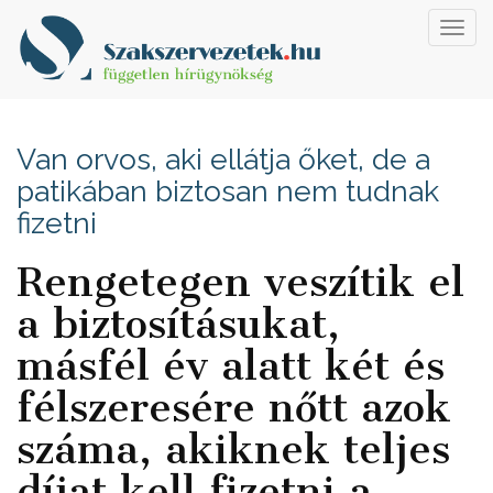
Toggl
navig
Van orvos, aki ellátja őket, de a
patikában biztosan nem tudnak
fizetni
Rengetegen veszítik el
a biztosításukat,
másfél év alatt két és
félszeresére nőtt azok
száma, akiknek teljes
díjat kell fizetni a