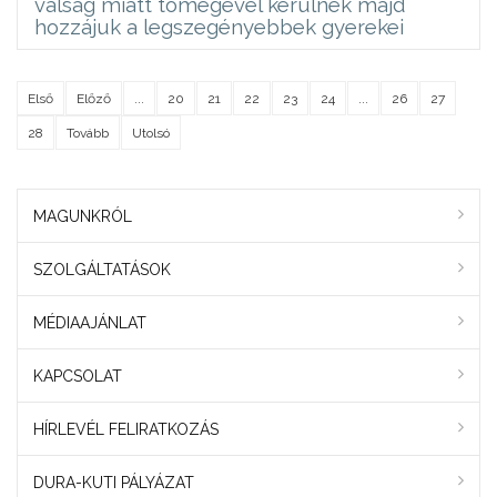
válság miatt tömegével kerülnek majd
hozzájuk a legszegényebbek gyerekei
Első
Előző
...
20
21
22
23
24
...
26
27
28
Tovább
Utolsó
MAGUNKRÓL
SZOLGÁLTATÁSOK
MÉDIAAJÁNLAT
KAPCSOLAT
HÍRLEVÉL FELIRATKOZÁS
DURA-KUTI PÁLYÁZAT