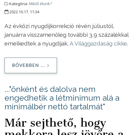
Kategória:
Miből élünk?
2022.10.17. 11:34
Az évközi nyugdíjkorrekció révén júliustól,
januárra visszamenőleg további 3,9 százalékkal
emelkedtek a nyugdíjak.
A Világgazdaság cikke
.
BŐVEBBEN ...
..."önként és dalolva nem
engedhetik a létminimum alá a
minimálbér nettó tartalmát"
Már sejthető, hogy
mekkora lesz jövőre a