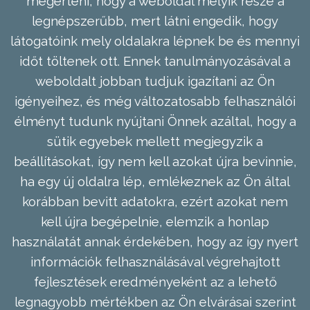
megérteni, hogy a weboldal melyik része a
legnépszerűbb, mert látni engedik, hogy
látogatóink mely oldalakra lépnek be és mennyi
időt töltenek ott. Ennek tanulmányozásával a
weboldalt jobban tudjuk igazítani az Ön
igényeihez, és még változatosabb felhasználói
élményt tudunk nyújtani Önnek azáltal, hogy a
sütik egyebek mellett megjegyzik a
beállításokat, így nem kell azokat újra bevinnie,
ha egy új oldalra lép, emlékeznek az Ön által
korábban bevitt adatokra, ezért azokat nem
kell újra begépelnie, elemzik a honlap
használatát annak érdekében, hogy az így nyert
információk felhasználásával végrehajtott
fejlesztések eredményeként az a lehető
legnagyobb mértékben az Ön elvárásai szerint