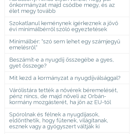
önkormányzat majd csődbe megy, és az
élet megy tovább
Szokatlanul keménynek ígérkeznek a jövő
évi minimálbérről szóló egyeztetések
Minimálbér: "szó sem lehet egy számjegyű
emelésről"
Beszámít-e a nyugdíj összegébe a gyes,
gyet összege?
Mit kezd a kormányzat a nyugdíjválsággal?
Várólistára tették a nővérek béremelését,
pénz nincs, de majd növeli az Orbán-
kormány mozgásterét, ha jön az EU-tól
Spórolnak és félnek a nyugdíjasok,
eldönthetik, hogy fűtenek, világítanak,
esznek vagy a gyógyszert váltják ki