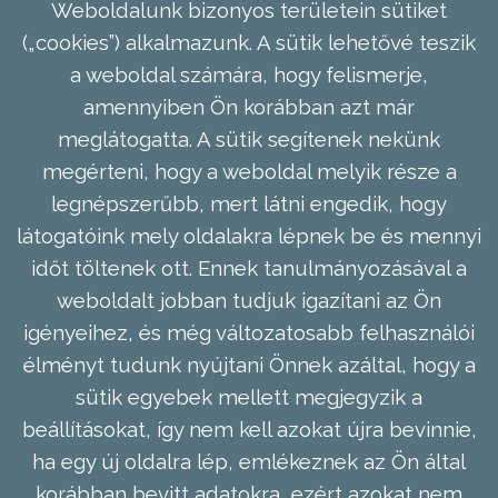
Weboldalunk bizonyos területein sütiket
(„cookies”) alkalmazunk. A sütik lehetővé teszik
a weboldal számára, hogy felismerje,
amennyiben Ön korábban azt már
meglátogatta. A sütik segítenek nekünk
megérteni, hogy a weboldal melyik része a
legnépszerűbb, mert látni engedik, hogy
látogatóink mely oldalakra lépnek be és mennyi
időt töltenek ott. Ennek tanulmányozásával a
weboldalt jobban tudjuk igazítani az Ön
igényeihez, és még változatosabb felhasználói
élményt tudunk nyújtani Önnek azáltal, hogy a
sütik egyebek mellett megjegyzik a
beállításokat, így nem kell azokat újra bevinnie,
ha egy új oldalra lép, emlékeznek az Ön által
korábban bevitt adatokra, ezért azokat nem