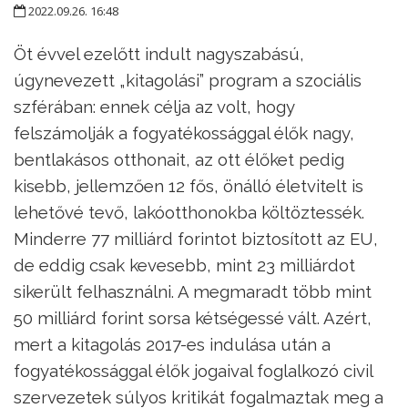
2022.09.26. 16:48
Öt évvel ezelőtt indult nagyszabású,
úgynevezett „kitagolási” program a szociális
szférában: ennek célja az volt, hogy
felszámolják a fogyatékossággal élők nagy,
bentlakásos otthonait, az ott élőket pedig
kisebb, jellemzően 12 fős, önálló életvitelt is
lehetővé tevő, lakóotthonokba költöztessék.
Minderre 77 milliárd forintot biztosított az EU,
de eddig csak kevesebb, mint 23 milliárdot
sikerült felhasználni. A megmaradt több mint
50 milliárd forint sorsa kétségessé vált. Azért,
mert a kitagolás 2017-es indulása után a
fogyatékossággal élők jogaival foglalkozó civil
szervezetek súlyos kritikát fogalmaztak meg a