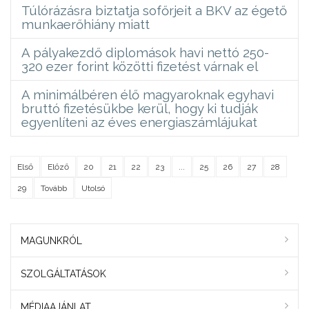
Túlórázásra biztatja sofőrjeit a BKV az égető
munkaerőhiány miatt
A pályakezdő diplomások havi nettó 250-
320 ezer forint közötti fizetést várnak el
A minimálbéren élő magyaroknak egyhavi
bruttó fizetésükbe kerül, hogy ki tudják
egyenlíteni az éves energiaszámlájukat
Első
Előző
20
21
22
23
...
25
26
27
28
29
Tovább
Utolsó
MAGUNKRÓL
SZOLGÁLTATÁSOK
MÉDIAAJÁNLAT