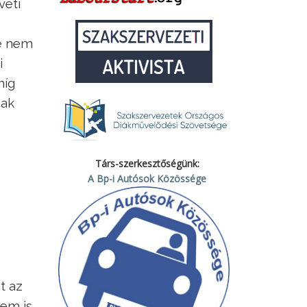
veti
se nem
i
míg
nak
Társ-szerkesztőségünk:
A Bp-i Autósok Közössége
t az
nem is