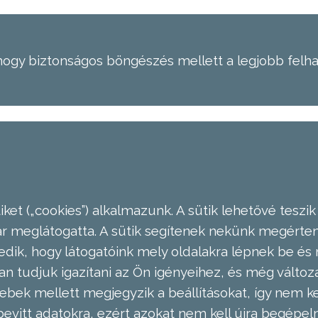
hogy biztonságos böngészés mellett a legjobb felh
ket („cookies”) alkalmazunk. A sütik lehetővé teszik
meglátogatta. A sütik segítenek nekünk megérteni
dik, hogy látogatóink mely oldalakra lépnek be és 
n tudjuk igazítani az Ön igényeihez, és még válto
ebek mellett megjegyzik a beállításokat, így nem kel
evitt adatokra, ezért azokat nem kell újra begépel