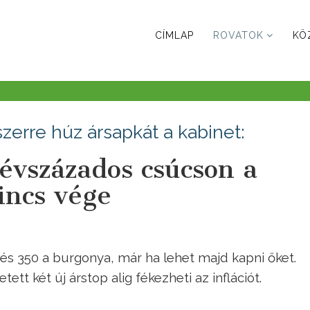
CÍMLAP
ROVATOK
KÖ
zerre húz ársapkát a kabinet:
évszázados csúcson a
incs vége
, és 350 a burgonya, már ha lehet majd kapni őket.
tt két új árstop alig fékezheti az inflációt.