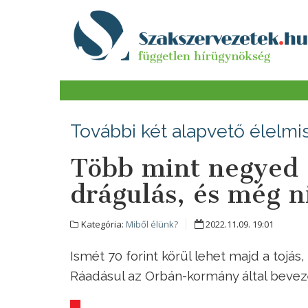
További két alapvető élelmis
Több mint negyed 
drágulás, és még n
Kategória:
Miből élünk?
2022.11.09. 19:01
Ismét 70 forint körül lehet majd a tojás
Ráadásul az Orbán-kormány által bevezete