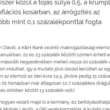
iszer közül a tojás súlya 0,5, a krumpl
nflációs kosárban, az árrögzítés az
 több mint 0,1 százalékponttal fogta
h Dávid, a K&H Bank vezető makrogazdasági elemz
uárban, 22 és 23 százalék közötti szinten érheti e
23 második negyedévében mehet vissza 20 százalék a
 indulhat, így a mutató jövő ősszel kerülhet az eg
az elemző az idei évre 14,5, jövőre pedig 15 száza
lső tíz hónapban már átlagosan 12,7 százalékos drágu
 és október között 13 százalék volt.)
ogyan vezeti majd ki a kormány, ez befolyásolhatj
k Molnár László, a GKI vezérigazgatója. A kutató sze