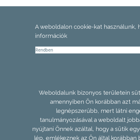
A weboldalon cookie-kat használunk, 
információk
Rendben
Weboldalunk bizonyos területein süti
amennyiben Ön korábban azt már 
legnépszerűbb, mert látni enge
tanulmányozásával a weboldalt jobba
nyújtani Önnek azáltal, hogy a sütik egy
lép, emlékeznek az Ön által korábban b