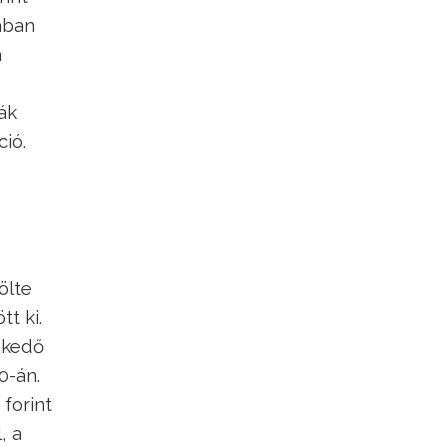
sában
a
ák
ió.
ölte
t ki.
skedő
0-án.
forint
, a