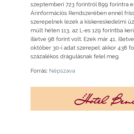
szeptemberi 723 forintról 899 forintra 
Árinformációs Rendszerében ennél fris
szerepelnek (ezek a kiskereskedelmi üzl
múlt héten 113, az L-es 129 forintba ke
illetve 98 forint volt. Ezek már 41, ille
október 30-i adat szerepel: akkor 438 fo
százalékos drágulásnak felel meg.
Forrás:
Népszava