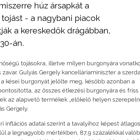
miszerre húz ársapkát a
 tojást - a nagybani piacok
tják a kereskedők drágábban,
30-án.
ségű tojásokra, illetve milyen burgonyára vonatko
zavar. Gulyás Gergely kancelláriaminiszter a szerda
 a kései burgonyát jelölte meg, később azonban a
pontosította, az összes étkezési burgonyára és friss
Ezek az alapvető termékek „előkelő helyen szerepeln
ás Gergely.
 inflációs adatai szerint a tavalyihoz képest átlago
lül a legnagyobb mértékben, 87,9 százalékkal valób