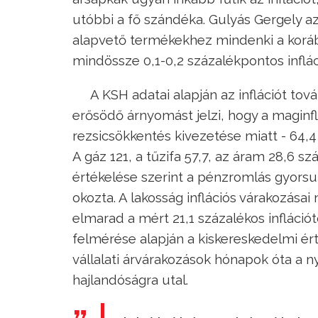
utóbbi a fő szándéka. Gulyás Gergely az
alapvető termékekhez mindenki a korább
mindössze 0,1-0,2 százalékpontos inflá
A KSH adatai alapján az inflációt tová
erősödő árnyomást jelzi, hogy a maginflá
rezsicsökkentés kivezetése miatt - 64,4
A gáz 121, a tűzifa 57,7, az áram 28,6 
értékelése szerint a pénzromlás gyors
okozta. A lakosság inflációs várakozása
elmarad a mért 21,1 százalékos infláció
felmérése alapján a kiskereskedelmi érté
vállalati árvárakozások hónapok óta a n
hajlandóságra utal.