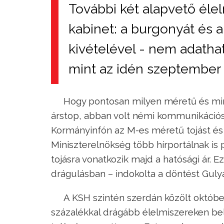
További két alapvető élel
kabinet: a burgonyát és a
kivételével - nem adatha
mint az idén szeptember 
Hogy pontosan milyen méretű és minő
árstop, abban volt némi kommunikációs 
Kormányinfón az M-es méretű tojást és
Miniszterelnökség több hírportálnak is 
tojásra vonatkozik majd a hatósági ár. 
drágulásban – indokolta a döntést Guly
A KSH szintén szerdán közölt októberi
százalékkal drágább élelmiszereken be