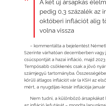
A két új ársapkás élelm
pedig 0,3 százalék az i
októberi inflációt alig
volna vissza
– kommentálta a bejelentést Német
Szerinte várhatóan decemberben vagy jan
csúcspontját a hazai infláció, majd 20
Tempósabb csökkenés csak a jövő nyáron
számjegyű tartományba. Összességében 
körüli átlagos inflációt vár (a KSH az e
mért, a nyugdíjas-kosár inflációja január
Nem tudni, a különböző ársapkákat h
az infláció lefutását – mondta lapunkna