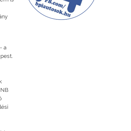
ány
- a
pest.
k
 MNB
ó
lési