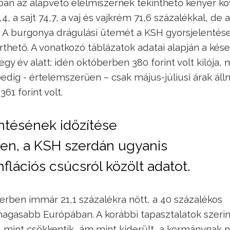
ban az alapvető élelmiszernek tekinthető kenyér kö
, a sajt 74,7, a vaj és vajkrém 71,6 százalékkal, de a
lt. A burgonya drágulási ütemét a KSH gyorsjelenté
rthető. A vonatkozó táblázatok adatai alapján a kése
gy év alatt: idén októberben 380 forint volt kilója, 
pedig - értelemszerűen – csak május-júliusi árak áll
61 forint volt.
ntésének időzítése
en, a KSH szerdán ugyanis
flációs csúcsról közölt adatot.
rben immár 21,1 százalékra nőtt, a 40 százalékos
magasabb Európában. A korábbi tapasztalatok szerin
t, mint csökkentik, ám mint kiderült, a kormánynak 