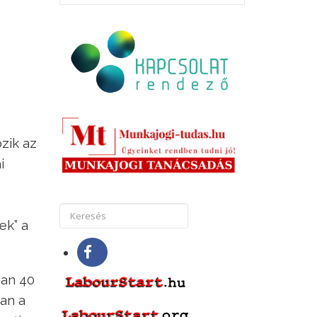
zik az
i
ek” a
san 40
an a