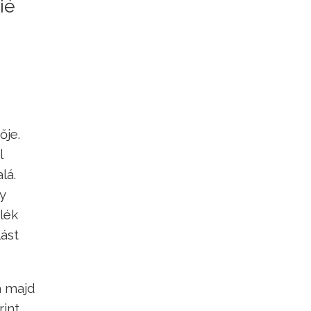
ié
ője.
l
lá.
y
lék
lást
a majd
rint