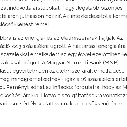
zal indokolta árstopokat, hogy „legalább bizonyos
i áron juthasson hozzá”. Az intézkedésétől a korm
ciócsökkenést remél.
bbra is az energia- és az élelmiszerárak hajtják. Az
ció 22,3 százalékra ugrott. A háztartási energia ára 
 százalékkal emelkedett az egy évvel ezelőttihez ké
százalékkal drágult. A Magyar Nemzeti Bank (MNB)
ulását egyértelműen az élelmiszerárak emelkedése
i még mindig emelkednek - igaz a 16 százalékos érté
tól. Reményt adhat az inflációs fordulatra, hogy az
kesítési árakra, illetve a szolgáltatásokra vonatkoz
yári csúcsértékek alatt vannak, ami csökkenő áreme