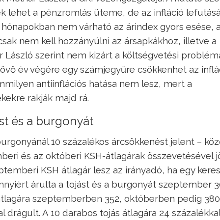
lék lehet a pénzromlás üteme, de az infláció lefutá
ő hónapokban nem várható az árindex gyors esése, 
sak nem kell hozzányúlni az ársapkákhoz, illetve a
r László szerint nem kizárt a költségvetési problém
jövő év végére egy számjegyűre csökkenhet az inflác
milyen antiinflációs hatása nem lesz, mert a
ekre rakják majd rá.
ást és a burgonyát
 burgonyánál 10 százalékos árcsökkenést jelent – köz
eri és az októberi KSH-átlagárak összevetésével jöt
eptemberi KSH átlagár lesz az irányadó, ha egy kere
nnyiért árulta a tojást és a burgonyát szeptember 3
átlagára szeptemberben 352, októberben pedig 380 
l drágult. A 10 darabos tojás átlagára 24 százalékkal