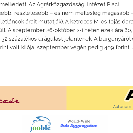
emelkedett. Az Agrárközgazdasági Intézet Piaci
sebb, részletesebb – és nem mellesleg magasabb -
etláncok árait mutatják). A ketreces M-es tojás dar
rült. A szeptember 26-október 2-i héten ezek ára 80,
tve 32 százalékos drágulást jelentenek. A burgonyáról
rint volt kilója, szeptember végén pedig 409 forint,
Autonóm É