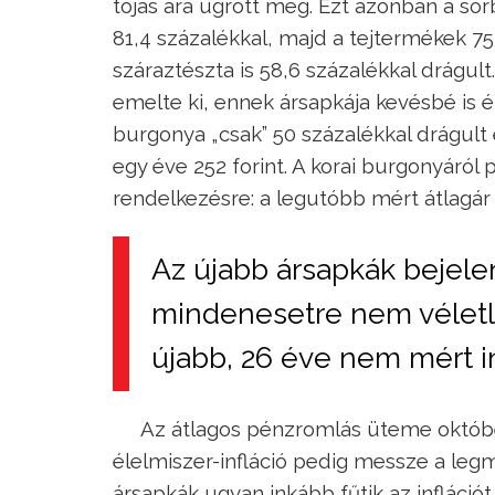
tojás ára ugrott meg. Ezt azonban a sor
81,4 százalékkal, majd a tejtermékek 75,4
száraztészta is 58,6 százalékkal drágu
emelte ki, ennek ársapkája kevésbé is é
burgonya „csak” 50 százalékkal drágult e
egy éve 252 forint. A korai burgonyáról 
rendelkezésre: a legutóbb mért átlagár 3
Az újabb ársapkák bejele
mindenesetre nem véletl
újabb, 26 éve nem mért in
Az átlagos pénzromlás üteme októbe
élelmiszer-infláció pedig messze a leg
ársapkák ugyan inkább fűtik az infláció