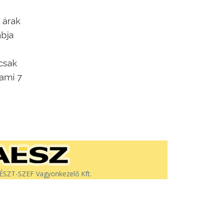
 árak
abja
 csak
 ami 7
SZT-SZEF Vagyonkezelő Kft.