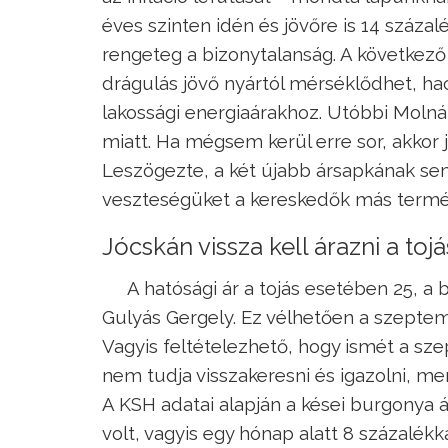
éves szinten idén és jövőre is 14 száza
rengeteg a bizonytalanság. A következ
drágulás jövő nyártól mérséklődhet, hac
lakossági energiaárakhoz. Utóbbi Molná
miatt. Ha mégsem kerül erre sor, akkor 
Leszögezte, a két újabb ársapkának sem
veszteségüket a kereskedők más termék
Jócskán vissza kell árazni a toj
A hatósági ár a tojás esetében 25, a
Gulyás Gergely. Ez vélhetően a szeptemb
Vagyis feltételezhető, hogy ismét a sz
nem tudja visszakeresni és igazolni, me
A KSH adatai alapján a kései burgonya 
volt, vagyis egy hónap alatt 8 százalékka