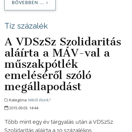
BŐVEBBEN ...
Tíz százalék
A VDSzSz Szolidaritás
aláírta a MÁV-val a
műszakpótlék
emeléséről szóló
megállapodást
Kategória:
Miből élünk?
2015.09.03. 14:44
Több mint egy év tárgyalás után a VDSzSz
Szolidaritás aláírta a 10 százalékos