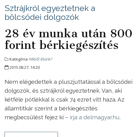
Sztrájkról egyeztetnek a
bölcsődei dolgozók
28 év munka után 800
forint bérkiegészítés
Kategória:
Miből élünk?
2015.08.27. 14:20
Nem elégedettek a pluszjuttatással a bölcsődei
dolgozók, és sztrájkról egyeztetnek. Van, aki
kétféle pótlékkal is csak 74 ezret vitt haza. Az
államtitkár szerint a bérkiegészítés
megbecsülést fejez ki –
írja a delmagyar.hu
.