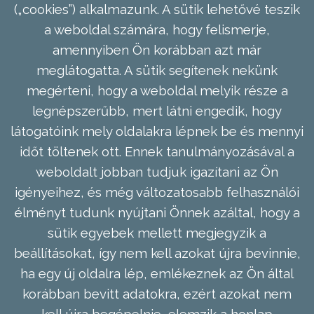
(„cookies”) alkalmazunk. A sütik lehetővé teszik
a weboldal számára, hogy felismerje,
amennyiben Ön korábban azt már
meglátogatta. A sütik segítenek nekünk
megérteni, hogy a weboldal melyik része a
legnépszerűbb, mert látni engedik, hogy
látogatóink mely oldalakra lépnek be és mennyi
időt töltenek ott. Ennek tanulmányozásával a
weboldalt jobban tudjuk igazítani az Ön
igényeihez, és még változatosabb felhasználói
élményt tudunk nyújtani Önnek azáltal, hogy a
sütik egyebek mellett megjegyzik a
beállításokat, így nem kell azokat újra bevinnie,
ha egy új oldalra lép, emlékeznek az Ön által
korábban bevitt adatokra, ezért azokat nem
kell újra begépelnie, elemzik a honlap