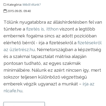
Kategória:
Miből élünk?
2015.09.05. 09:40
Tőlünk nyugatabbra az álláshirdetésben fel van
tüntetve a
fizetés is, itthon
viszont a legtöbb
embernek fogalma sincs az adott pozícióban
elérhető bérről - írja a fizetésekről a
fizetésekről
az üzletrész.hu
. Németországban a képzettség
és a szakmai tapasztalat mátrixa alapján
pontosan tudható, az egyes szakmák
minimálbére. Nálunk ez azért nincsen így, mert
sokszor teljesen különböző végzettségű
emberek végzik ugyanazt a munkát –
írja az
nlcafe.hu
.