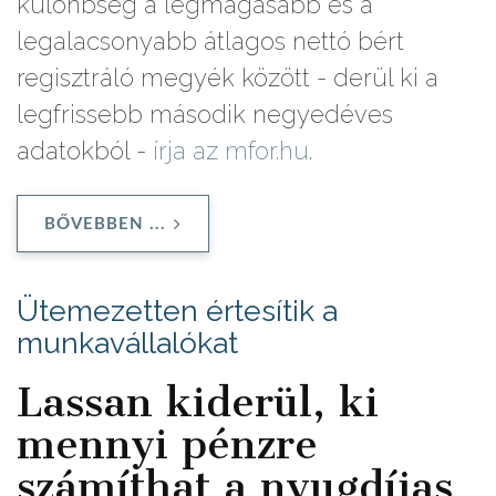
különbség a legmagasabb és a
legalacsonyabb átlagos nettó bért
regisztráló megyék között - derül ki a
legfrissebb második negyedéves
adatokból -
írja az mfor.hu
.
BŐVEBBEN ...
Ütemezetten értesítik a
munkavállalókat
Lassan kiderül, ki
mennyi pénzre
számíthat a nyugdíjas