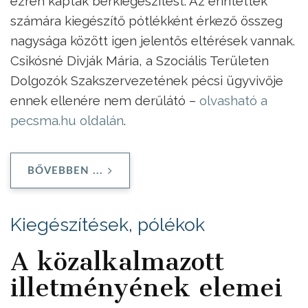
ezren kaptak bérkiegészítést. Az érintettek
számára kiegészítő pótlékként érkező összeg
nagysága között igen jelentős eltérések vannak.
Csikósné Divják Mária, a Szociális Területen
Dolgozók Szakszervezetének pécsi ügyvivője
ennek ellenére nem derűlátó –
olvasható a
pecsma.hu oldalán
.
BŐVEBBEN ...
Kiegészítések, pólékok
A közalkalmazott
illetményének elemei