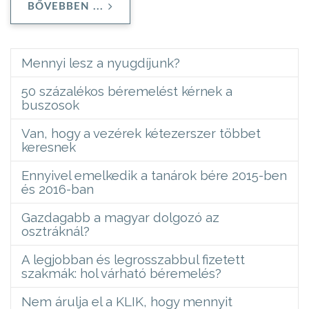
BŐVEBBEN ...
Mennyi lesz a nyugdíjunk?
50 százalékos béremelést kérnek a
buszosok
Van, hogy a vezérek kétezerszer többet
keresnek
Ennyivel emelkedik a tanárok bére 2015-ben
és 2016-ban
Gazdagabb a magyar dolgozó az
osztráknál?
A legjobban és legrosszabbul fizetett
szakmák: hol várható béremelés?
Nem árulja el a KLIK, hogy mennyit