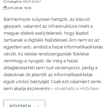
Kategória:
Miből élünk?
2015.09.08. 16:58
Bármennyire súlyosan hangzik, az elavult
géppark, valamint az infrastruktúra miatt a
magyar diákok esélytelenek, hogy lépést
tartsanak a digitális fejlődéssel. Ám nem ez az
egyetlen seb, amiből a hazai informatikaoktatás
vérzik. Az iskolai rendszergazdák fizetése
nemhogy a nyugati, de még a hazai
átlagkeresettel sem tud versenyezni, pedig a
diákoknak ők jelentik az informatikaoktatás
egyik utolsó bástyáját. Csak ezt valamiért senki
sem akarja észrevenni –
olvasható a HVG-ben
.
BŐVEBBEN ...