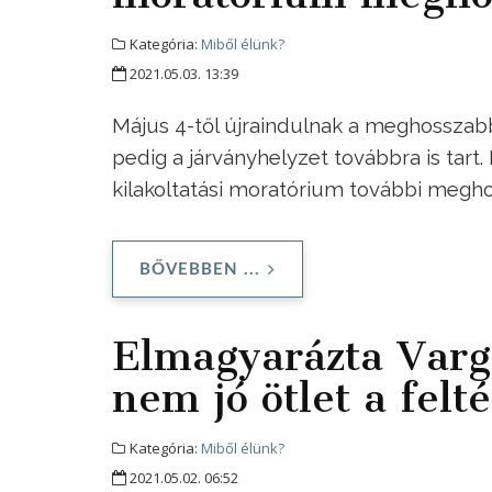
Kategória:
Miből élünk?
2021.05.03. 13:39
Május 4-től újraindulnak a meghosszabbí
pedig a járványhelyzet továbbra is tart.
kilakoltatási moratórium további megho
BŐVEBBEN ...
Elmagyarázta Varga
nem jó ötlet a felt
Kategória:
Miből élünk?
2021.05.02. 06:52