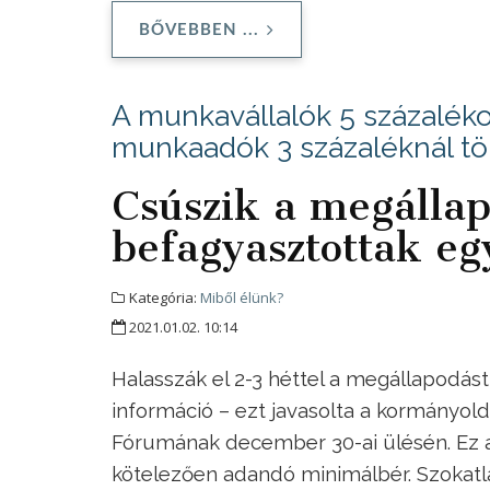
BŐVEBBEN ...
A munkavállalók 5 százalék
munkaadók 3 százaléknál tö
Csúszik a megállap
befagyasztottak egy
Kategória:
Miből élünk?
2021.01.02. 10:14
Halasszák el 2-3 héttel a megállapodást
információ – ezt javasolta a kormányol
Fórumának december 30-ai ülésén. Ez az
kötelezően adandó minimálbér. Szokatla