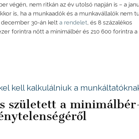
végén, nem ritkán az év utolsó napján is – a janu
 akkor is, ha a munkaadók és a munkavállalók nem t
l december 30-án kelt
a rendelet
, és 8 százalékos
ezer forintra nőtt a minimálbér és 210 600 forintra a
el kell kalkulálniuk a munkáltatókna
 született a minimálbér
énytelenségéről