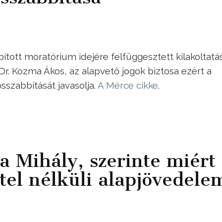
tott moratórium idejére felfüggesztett kilakoltatá
 Dr. Kozma Ákos, az alapvető jogok biztosa ezért a
sszabbítását javasolja.
A Mérce cikke
.
 Mihály, szerinte miért
étel nélküli alapjövedele