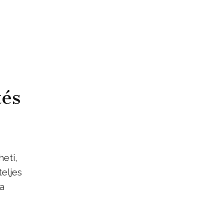
tés
heti,
eljes
 a