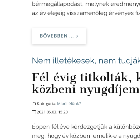
bérmegállapodást, melynek eredménye
az év elejéig visszamenőleg érvényes f
BŐVEBBEN ...
Nem illetékesek, nem tudjá
Fél évig titkolták,
közbeni nyugdíjem
Kategória:
Miből élünk?
2021.05.03. 15:23
Éppen fél éve kérdezgetjük a különböző 
meg, hogy év közben emelik-e a nyugdíja