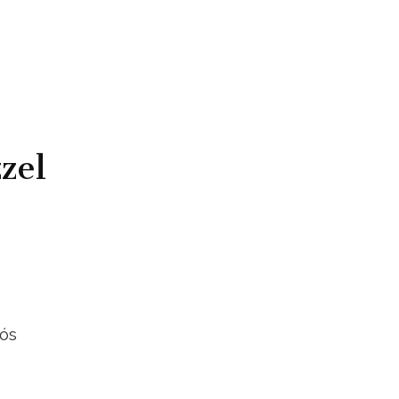
zel
iós