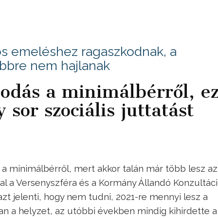
os emeléshez ragaszkodnak, a
bbre nem hajlanak
odás a minimálbérről, ez
 sor szociális juttatást
 a minimálbérről, mert akkor talán már több lesz az
dal a Versenyszféra és a Kormány Állandó Konzultác
t jelenti, hogy nem tudni, 2021-re mennyi lesz a
n a helyzet, az utóbbi években mindig kihirdette a