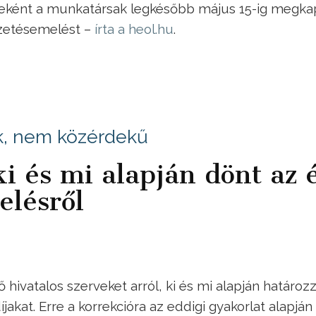
ként a munkatársak legkésőbb május 15-ig megka
izetésemelést –
írta a heol.hu
.
k, nem közérdekű
 ki és mi alapján dönt az 
elésről
hivatalos szerveket arról, ki és mi alapján határoz
kat. Erre a korrekcióra az eddigi gyakorlat alapján