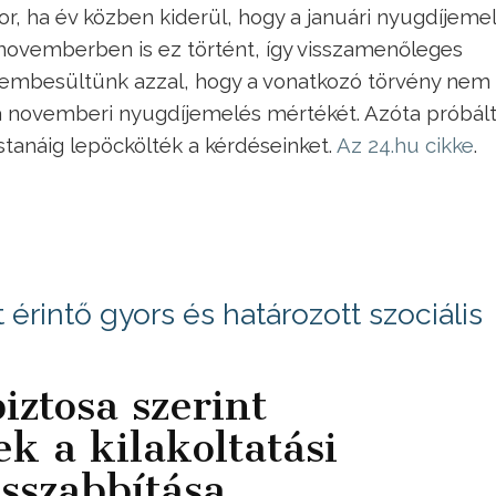
r, ha év közben kiderül, hogy a januári nyugdíjeme
 novemberben is ez történt, így visszamenőleges
szembesültünk azzal, hogy a vonatkozó törvény nem
g a novemberi nyugdíjemelés mértékét. Azóta próbál
anáig lepöckölték a kérdéseinket.
Az 24.hu cikke
.
 érintő gyors és határozott szociális
g
iztosa szerint
k a kilakoltatási
sszabbítása