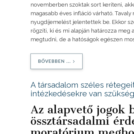
novemberben szoktak sort keríteni, akko
magasabb éves infláció várható. Tavaly
nyugdíjemelést jelentettek be. Ekkor 
rögzíti, ki és mi alapján határozza me
megtudni, de a hatóságok egészen most
BŐVEBBEN ...
A társadalom széles rétegeit
intézkedésekre van szüksé
Az alapvető jogok b
össztársadalmi érde
moratórium megho