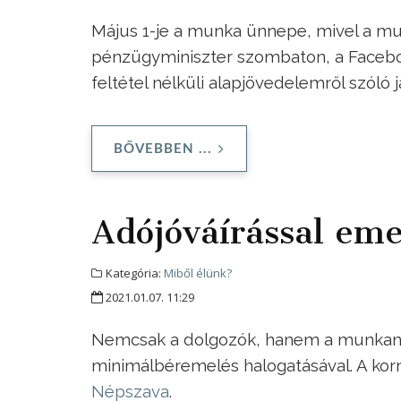
Május 1-je a munka ünnepe, mivel a mun
pénzügyminiszter szombaton, a Faceboo
feltétel nélküli alapjövedelemről szóló j
BŐVEBBEN ...
Adójóváírással em
Kategória:
Miből élünk?
2021.01.07. 11:29
Nemcsak a dolgozók, hanem a munkanélk
minimálbéremelés halogatásával. A ko
Népszava
.