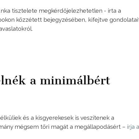
ka tisztelete megkérdőjelezhetetlen - írta a
kon közzétett bejegyzésében, kifejtve gondolatai
avaslatokról.
elnék a minimálbért
üliek és a kisgyerekesek is veszítenek a
rmány mégsem töri magát a megállapodásért –
írja 