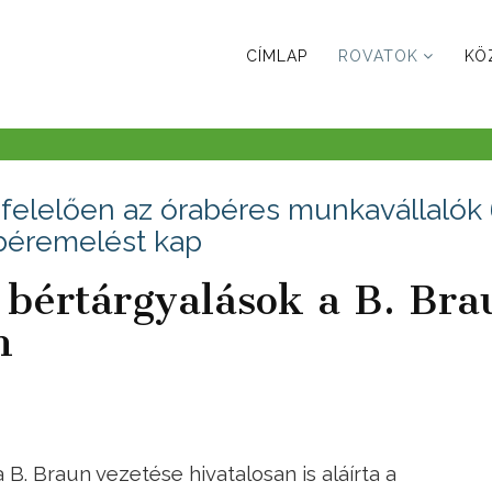
CÍMLAP
ROVATOK
KÖ
elelően az órabéres munkavállalók
pbéremelést kap
a bértárgyalások a B. Bra
n
B. Braun vezetése hivatalosan is aláírta a