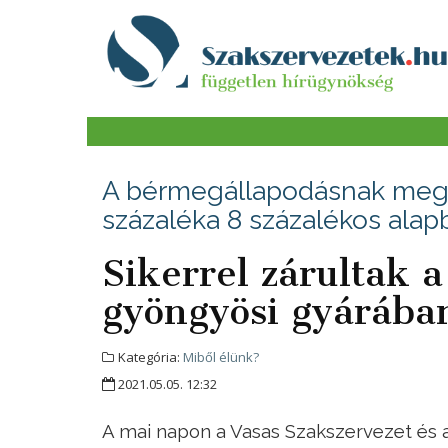
A bérmegállapodásnak megf
százaléka 8 százalékos ala
Sikerrel zárultak 
gyöngyösi gyárába
Kategória:
Miből élünk?
2021.05.05. 12:32
A mai napon a Vasas Szakszervezet és a 