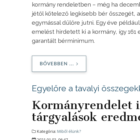
kormány rendeletben – még ha december 
jétől kötelező legkisebb bér összegét,
egymással dűlőre jutni. Egy éve példáu
emelést hirdetett ki a kormány, így 161 
garantált bérminimum.
BŐVEBBEN ...
Egyelőre a tavalyi összegekk
Kormányrendelet is
tárgyalások eredm
Kategória:
Miből élünk?
2021.01.02. 06:47