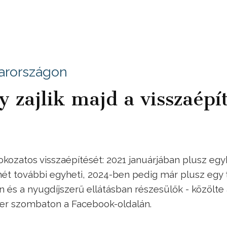
yarországon
gy zajlik majd a visszaépí
okozatos visszaépítését: 2021 januárjában plusz egy
ét további egyheti, 2024-ben pedig már plusz egy t
 és a nyugdíjszerű ellátásban részesülők - közölte
zter szombaton a Facebook-oldalán.