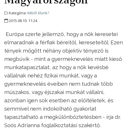
Kategória:
Miből élünk?
2015.08.10. 11:24
Európa szerte jellemző, hogy a nők keresetei
elmaradnak a férfiak béreitől, kereseteitől. Ezen
tények mögött néhány objektív tényező is
megbúvik - mint a gyermeknevelés miatt kieső
munkatapasztalat, az hogy a nők kevésbé
vállalnak nehéz fizikai munkát, vagy a
gyermeknevelés éveiben nem tudnak több
műszakos, vagy éjszakai munkát vállalni,
azonban igen sok esetben az előítéletek, és
semmivel nem indokolható gyakorlat
tapasztalható a megkülönböztetésben - írja dr.
Soós Adrianna foglalkoztatási szakértő.