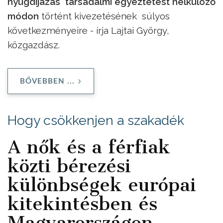
nyugdíjazás társadalmi egyeztetést nélkülöző
módon
történt kivezetésének súlyos
következményeire - írja Lajtai György,
közgazdász.
BŐVEBBEN ...
Hogy csökkenjen a szakadék
A nők és a férfiak
közti bérezési
különbségek európai
kitekintésben és
Magyarországon