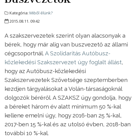
Kategória:
Miből élünk?
2015.08.11. 09:42
A szakszervezetek szerint olyan alacsonyak a
bérek, hogy már alig van buszvezető az állami
cégcsoportnál.
A Szolidaritás Autóbusz-
közlekedési Szakszervezet úgy foglalt állást
,
hogy az Autóbusz-közlekedési
Szakszervezetek Szövetsége szeptemberben
kezdjen tárgyalásokat a Volán-társaságoknál
dolgozók béréről. A SZAKSZ úgy gondolja, hogy
a béreket három év alatt minimum 50 %-kal
kellene emelni úgy, hogy 2016-ban 25 %-kal,
2017-ben 15 %-kal és az utolsó évben, 2018-ban
további 10 %-kal.