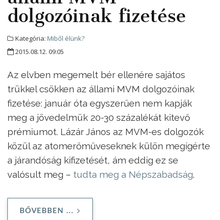
dolgozóinak fizetése
Kategória:
Miből élünk?
2015.08.12. 09:05
Az elvben megemelt bér ellenére sajátos
trükkel csökken az állami MVM dolgozóinak
fizetése: január óta egyszerűen nem kapják
meg a jövedelmük 20-30 százalékát kitevő
prémiumot. Lázár János az MVM-es dolgozók
közül az atomerőműveseknek külön megígérte
a járandóság kifizetését, ám eddig ez se
valósult meg –
tudta meg a Népszabadság
.
BŐVEBBEN ...