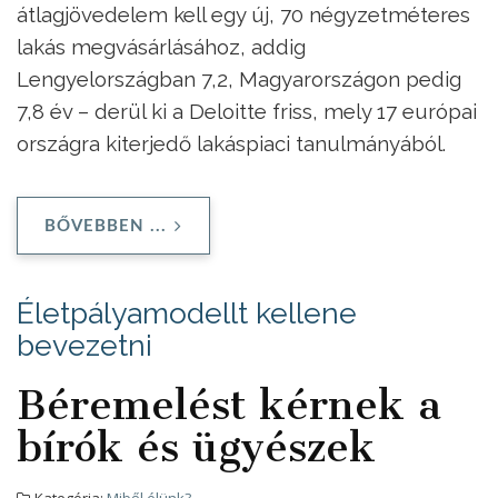
átlagjövedelem kell egy új, 70 négyzetméteres
lakás megvásárlásához, addig
Lengyelországban 7,2, Magyarországon pedig
7,8 év – derül ki a Deloitte friss, mely 17 európai
országra kiterjedő lakáspiaci tanulmányából.
BŐVEBBEN ...
Életpályamodellt kellene
bevezetni
Béremelést kérnek a
bírók és ügyészek
Kategória:
Miből élünk?