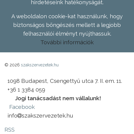
hirdetéseink hatékonyságát.
A weboldalon cookie-kat használunk, hogy
biztonságos böngészés mellett a legjobb
felhasználói élményt nyújthassuk.
További információk
© 2026
szakszervezetek.hu
1098 Budapest, Csengettyű utca 7. II. em. 11.
+36 1 3384 059
Jogi tanácsadást nem vállalunk!
Facebook
info
szakszervezetek.hu
RSS