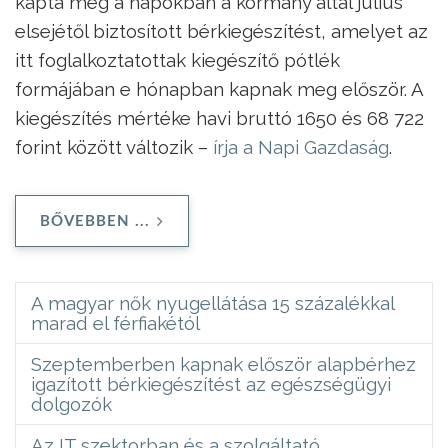
kapta meg a napokban a kormány által július
elsejétől biztosított bérkiegészítést, amelyet az
itt foglalkoztatottak kiegészítő pótlék
formájában e hónapban kapnak meg először. A
kiegészítés mértéke havi bruttó 1650 és 68 722
forint között változik –
írja a Napi Gazdaság
.
BŐVEBBEN ...
A magyar nők nyugellátása 15 százalékkal
marad el férfiakétól
Szeptemberben kapnak először alapbérhez
igazított bérkiegészítést az egészségügyi
dolgozók
Az IT szektorban és a szolgáltató