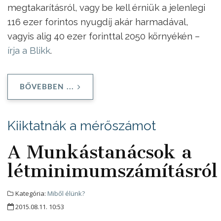
megtakarításról, vagy be kell érniük a jelenlegi
116 ezer forintos nyugdíj akár harmadával,
vagyis alig 40 ezer forinttal 2050 környékén –
írja a Blikk
.
BŐVEBBEN ...
Kiiktatnák a mérőszámot
A Munkástanácsok a
létminimumszámításról
Kategória:
Miből élünk?
2015.08.11. 10:53