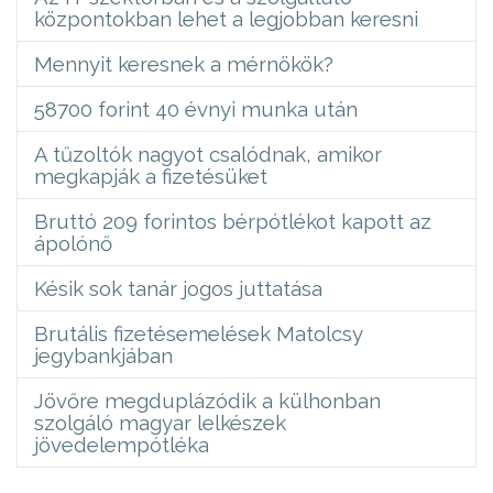
központokban lehet a legjobban keresni
Mennyit keresnek a mérnökök?
58700 forint 40 évnyi munka után
A tűzoltók nagyot csalódnak, amikor
megkapják a fizetésüket
Bruttó 209 forintos bérpótlékot kapott az
ápolónő
Késik sok tanár jogos juttatása
Brutális fizetésemelések Matolcsy
jegybankjában
Jövőre megduplázódik a külhonban
szolgáló magyar lelkészek
jövedelempótléka