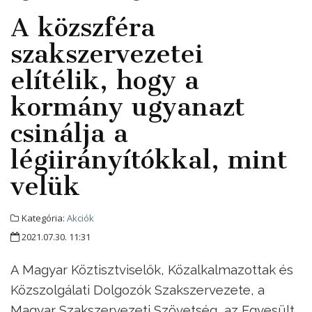
A közszféra
szakszervezetei
elítélik, hogy a
kormány ugyanazt
csinálja a
légiirányítókkal, mint
velük
Kategória:
Akciók
2021.07.30. 11:31
A Magyar Köztisztviselők, Közalkalmazottak és
Közszolgálati Dolgozók Szakszervezete, a
Magyar Szakszervezeti Szövetség, az Egyesült