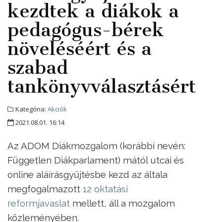
kezdtek a diákok a
pedagógus-bérek
növeléséért és a
szabad
tankönyvválasztásért
Kategória:
Akciók
2021.08.01. 16:14
Az ADOM Diákmozgalom (korábbi nevén:
Független Diákparlament) mától utcai és
online aláírásgyűjtésbe kezd az általa
megfogalmazott
12 oktatási
reformjavaslat
mellett, áll a mozgalom
közleményében.