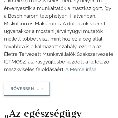
a kötelező maszkviselés, néhány helyen még
érvényesítik a munkáltatók a maszkszigort, így
a Bosch három telephelyén, Hatvanban,
Miskolcon és Makláron is. A dolgozók szerint
ugyanakkor a mostani járványügyi mutatók
mellett többet visz, mint hoz ez a cég által
továbbra is alkalmazott szabály, ezért a az
Életre Tervezett Munkavállalók Szakszervezete
(ÉTMOSz) aláírásgyűjtésbe kezdett a kötelező
maszkviselés feloldásáért.
A Mérce írása
.
BŐVEBBEN ...
„Az egészségügy