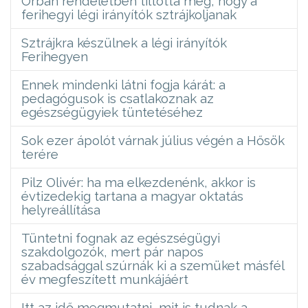
Orbán rendeletben tiltotta meg, hogy a
ferihegyi légi irányítók sztrájkoljanak
Sztrájkra készülnek a légi irányítók
Ferihegyen
Ennek mindenki látni fogja kárát: a
pedagógusok is csatlakoznak az
egészségügyiek tüntetéséhez
Sok ezer ápolót várnak július végén a Hősök
terére
Pilz Olivér: ha ma elkezdenénk, akkor is
évtizedekig tartana a magyar oktatás
helyreállítása
Tüntetni fognak az egészségügyi
szakdolgozók, mert pár napos
szabadsággal szúrnák ki a szemüket másfél
év megfeszített munkájáért
Itt az idő megmutatni, mit is tudnak a