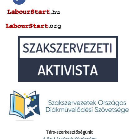
Társ-szerkesztőségünk:
A Bp-i Autósok Közössége