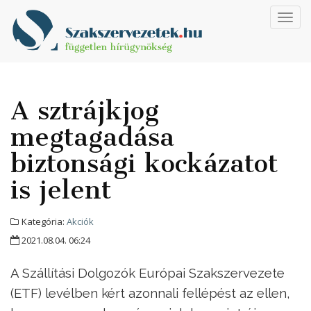
Toggl
navig
A sztrájkjog
megtagadása
biztonsági kockázatot
is jelent
Kategória:
Akciók
2021.08.04. 06:24
A Szállítási Dolgozók Európai Szakszervezete
(ETF) levélben kért azonnali fellépést az ellen,