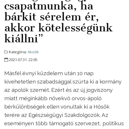
csapatmunka, ha
bárkit sérelem ér,
akkor kötelességünk
kiállni”
Kategória:
Akciók
2021.07.31. 22:05
Másfél évnyi küzdelem után 10 nap
kivehetetlen szabadsággal szúrta ki a kormány
az ápolók szemét. Ezért és az új jogviszony
miatt méginkább növekvő orvos-ápoló
bérkülönbségek ellen vonultak ki a Hősök
terére az Egészségügyi Szakdolgozók. Az
eseményen több támogató szervezet, politikus