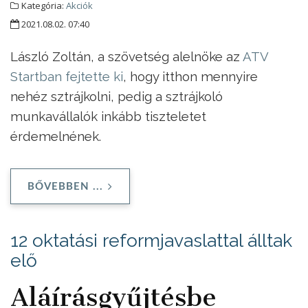
Kategória:
Akciók
2021.08.02. 07:40
László Zoltán, a szövetség alelnöke az
ATV
Startban fejtette ki
, hogy itthon mennyire
nehéz sztrájkolni, pedig a sztrájkoló
munkavállalók inkább tiszteletet
érdemelnének.
BŐVEBBEN ...
12 oktatási reformjavaslattal álltak
elő
Aláírásgyűjtésbe