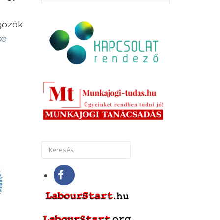
gozók
ce