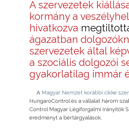
A szervezetek kiállása
kormány a veszélyhel
hivatkozva
megtiltott
ágazatban dolgozókna
szervezetek által kép
a szociális dolgozói 
gyakorlatilag immár é
A
Magyar Nemzet korábbi cikke szer
HungaroControl és a vállalat három szak
Control Magyar Légiforgalmi Irányítók
eredményt a bértárgyalások.