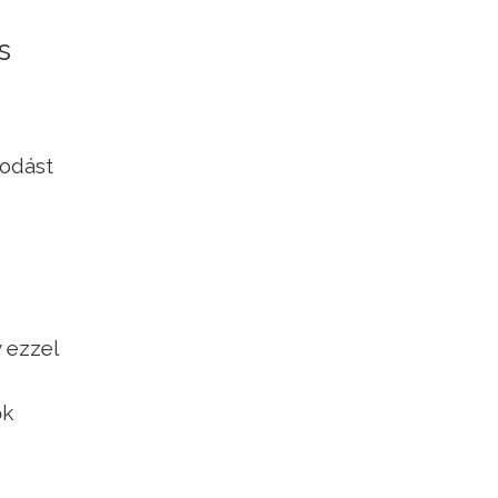
s
podást
 ezzel
ők