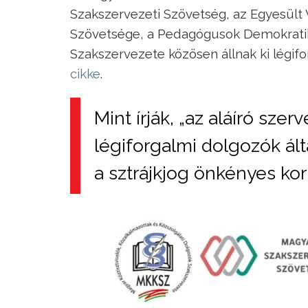
Szakszervezeti Szövetség, az Egyesült 
Szövetsége, a Pedagógusok Demokratik
Szakszervezete közösen állnak ki légifo
cikke
.
Mint írják, „az aláíró szer
légiforgalmi dolgozók álta
a sztrájkjog önkényes korl