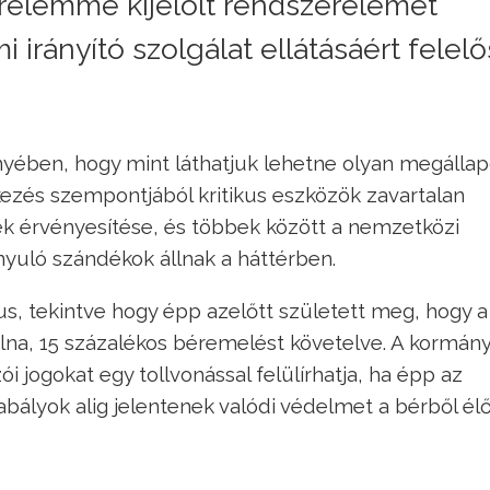
relemmé kijelölt rendszerelemet
 irányító szolgálat ellátásáért felelő
nyében, hogy mint láthatjuk lehetne olyan megálla
ekezés szempontjából kritikus eszközök zavartalan
kek érvényesítése, és többek között a nemzetközi
yuló szándékok állnak a háttérben.
us, tekintve hogy épp azelőtt született meg, hogy a
olna, 15 százalékos béremelést követelve. A kormány
ói jogokat egy tollvonással felülírhatja, ha épp az
zabályok alig jelentenek valódi védelmet a bérből él