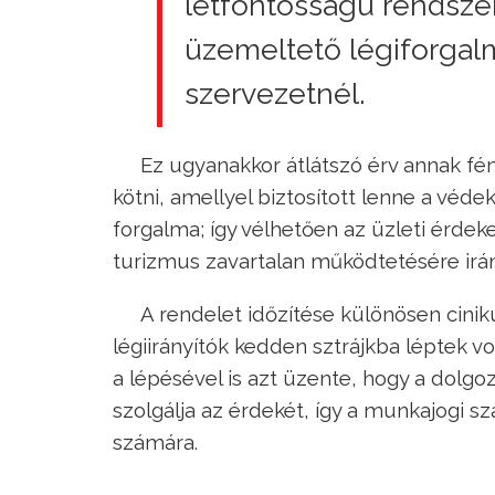
létfontosságú rendsze
üzemeltető légiforgalmi
szervezetnél.
Ez ugyanakkor átlátszó érv annak fé
kötni, amellyel biztosított lenne a véd
forgalma; így vélhetően az üzleti érde
turizmus zavartalan működtetésére irán
A rendelet időzítése különösen cinik
légiirányítók kedden sztrájkba léptek v
a lépésével is azt üzente, hogy a dolgoz
szolgálja az érdekét, így a munkajogi s
számára.