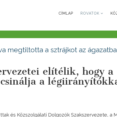
CÍMLAP
ROVATOK
KÖ
a megtiltotta a sztrájkot az ágazatb
rvezetei elítélik, hogy a
sinálja a légiirányítókka
ttak és Közszolgálati Dolgozók Szakszervezete, a 