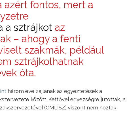
 azért fontos, mert a
yzetre
a a sztrájkot
az
k – ahogy a fenti
viselt szakmák, például
sem sztrájkolhatnak
vek óta.
int
három éve zajlanak az egyeztetések a
szervezete között. Kettővel egyez­ségre jutottak, a
 Szakszervezetével (CMLISZ) viszont nem hoztak