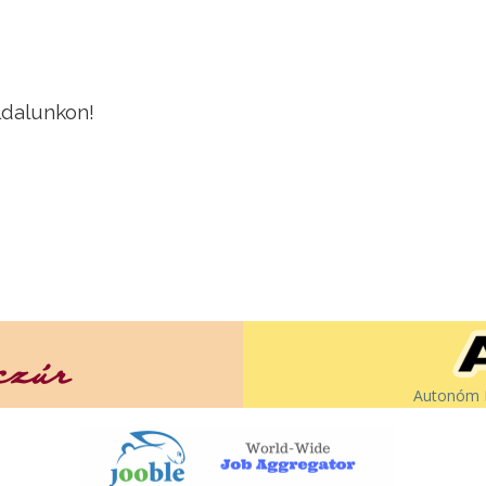
ldalunkon!
Autonóm É