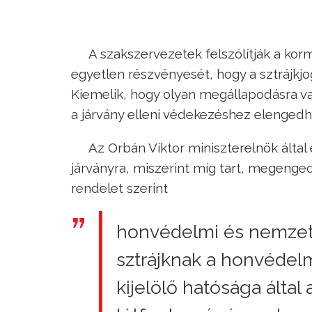
A szakszervezetek felszólítják a korm
egyetlen részvényesét, hogy a sztrájkjo
Kiemelik, hogy olyan megállapodásra va
a járvány elleni védekezéshez elengedhe
Az Orbán Viktor miniszterelnök által 
járványra, miszerint míg tart, megengedhe
rendelet szerint
honvédelmi és nemzetb
sztrájknak a honvédel
kijelölő hatósága álta