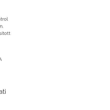
trol
n.
ított
A
ti