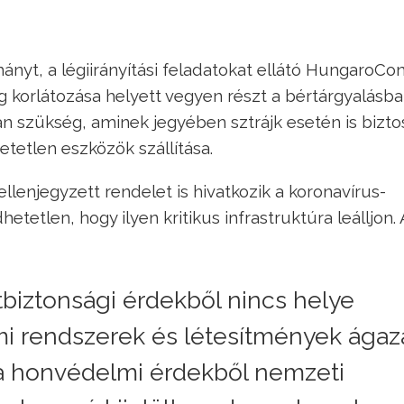
ányt, a légiirányítási feladatokat ellátó HungaroCon
g korlátozása helyett vegyen részt a bértárgyalásba
n szükség, aminek jegyében sztrájk esetén is biztos
tetlen eszközök szállítása.
ellenjegyzett rendelet is hivatkozik a koronavírus-
tetlen, hogy ilyen kritikus infrastruktúra leálljon. 
iztonsági érdekből nincs helye
mi rendszerek és létesítmények ágaza
l a honvédelmi érdekből nemzeti