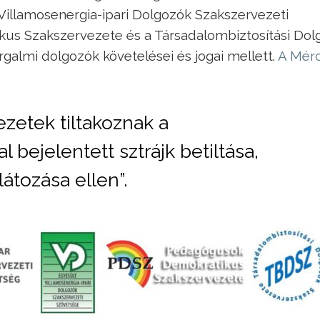
Villamosenergia-ipari Dolgozók Szakszervezeti
us Szakszervezete és a Társadalombiztosítási Dol
rgalmi dolgozók követelései és jogai mellett.
A Mér
vezetek tiltakoznak a
l bejelentett sztrájk betiltása,
átozása ellen”.