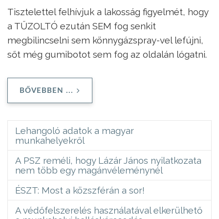
Tisztelettel felhívjuk a lakosság figyelmét, hogy
a TŰZOLTÓ ezután SEM fog senkit
megbilincselni sem könnygázspray-vel lefújni,
sőt még gumibotot sem fog az oldalán lógatni.
BŐVEBBEN ...
Lehangoló adatok a magyar
munkahelyekről
A PSZ reméli, hogy Lázár János nyilatkozata
nem több egy magánvéleménynél
ÉSZT: Most a közszférán a sor!
A védőfelszerelés használatával elkerülhető