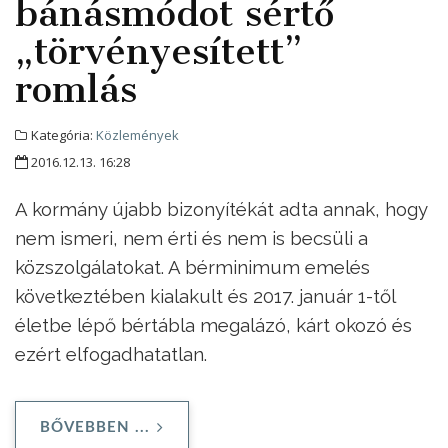
bánásmódot sértő
„törvényesített”
romlás
Kategória:
Közlemények
2016.12.13. 16:28
A kormány újabb bizonyítékát adta annak, hogy
nem ismeri, nem érti és nem is becsüli a
közszolgálatokat. A bérminimum emelés
következtében kialakult és 2017. január 1-től
életbe lépő bértábla megalázó, kárt okozó és
ezért elfogadhatatlan.
BŐVEBBEN ...