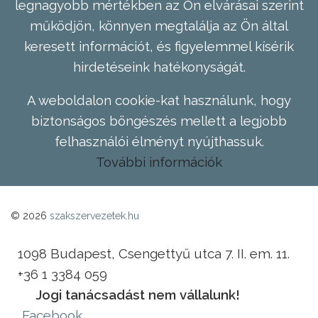
legnagyobb mértékben az Ön elvárásai szerint
működjön, könnyen megtalálja az Ön által
keresett információt, és figyelemmel kísérik
hirdetéseink hatékonyságát.
A weboldalon cookie-kat használunk, hogy
biztonságos böngészés mellett a legjobb
felhasználói élményt nyújthassuk.
További információk
© 2026
szakszervezetek.hu
1098 Budapest, Csengettyű utca 7. II. em. 11.
+36 1 3384 059
Jogi tanácsadást nem vállalunk!
Facebook