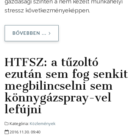
gazdasági szinten a nem kezelt munkahelyi
stressz következményeképpen.
BŐVEBBEN ...
HTFSZ: a tűzoltó
ezután sem fog senkit
megbilincselni sem
könnygázspray-vel
lefújni
Kategória:
Közlemények
2016.11.30. 09:40