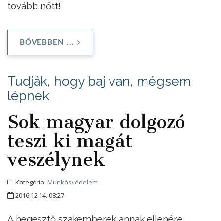
tovább nőtt!
BŐVEBBEN ...
Tudják, hogy baj van, mégsem
lépnek
Sok magyar dolgozó
teszi ki magát
veszélynek
Kategória:
Munkásvédelem
2016.12.14. 08:27
A hegesztő szakemberek annak ellenére