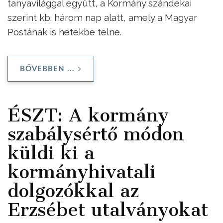
tanyavilággal együtt, a Kormány szándékai
szerint kb. három nap alatt, amely a Magyar
Postának is hetekbe telne.
BŐVEBBEN ...
ÉSZT: A kormány
szabálysértő módon
küldi ki a
kormányhivatali
dolgozókkal az
Erzsébet utalványokat