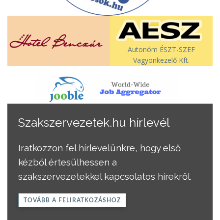
Autonóm ÉSZT-SZEF
Vagyonkezelő Kft.
Szakszervezetek.hu hírlevél
Iratkozzon fel hírlevelünkre, hogy első
kézből értesülhessen a
szakszervezetekkel kapcsolatos hírekről.
TOVÁBB A FELIRATKOZÁSHOZ