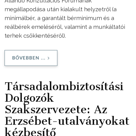
Állandó Konzultációs Fórumának
megállapodása után kialakult helyzetről (a
minimálbér, a garantált bérminimum és a
reálbérek emeléséről, valamint a munkáltatói
terhek csökkentéséről).
BŐVEBBEN ...
Társadalombiztosítási
Dolgozók
Szakszervezete: Az
Erzsébet-utalványokat
kézbesítő