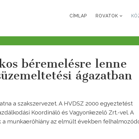
CÍMLAP
ROVATOK
KÖ
kos béremelésre lenne
süzemeltetési ágazatban
atna a szakszervezet
.
A HVDSZ 2000 egyeztetést
dálkodási Koordináló és Vagyonkezelő Zrt.-vel.
A
dik a munkaerőhiány az elmúlt években felhalmozód