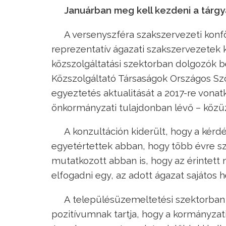
Januárban meg kell kezdeni a tárg
A versenyszféra szakszervezeti konf
reprezentatív ágazati szakszervezete
közszolgáltatási szektorban dolgozók b
Közszolgáltató Társaságok Országos Sz
egyeztetés aktualitását a 2017-re vona
önkormányzati tulajdonban lévő – közü
A konzultáción kiderült, hogy a kérd
egyetértettek abban, hogy több évre s
mutatkozott abban is, hogy az érintett
elfogadni egy, az adott ágazat sajátos
A településüzemeltetési szektorban
pozitívumnak tartja, hogy a kormányzati 