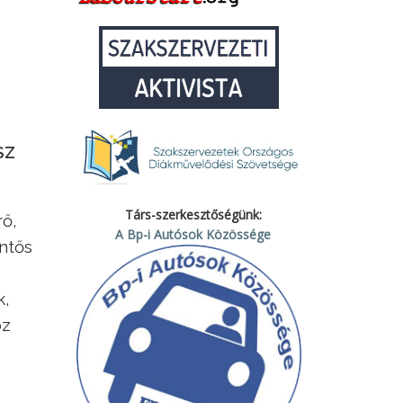
SZ
Társ-szerkesztőségünk:
rő,
A Bp-i Autósok Közössége
ntős
k,
oz