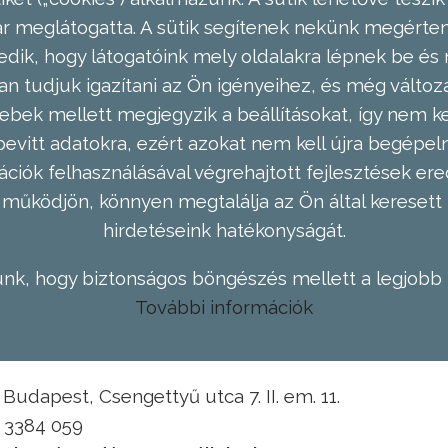
meglátogatta. A sütik segítenek nekünk megérteni
dik, hogy látogatóink mely oldalakra lépnek be és 
n tudjuk igazítani az Ön igényeihez, és még válto
ebek mellett megjegyzik a beállításokat, így nem kel
evitt adatokra, ezért azokat nem kell újra begépel
ációk felhasználásával végrehajtott fejlesztések 
működjön, könnyen megtalálja az Ön által keresett 
hirdetéseink hatékonyságát.
nk, hogy biztonságos böngészés mellett a legjobb 
További információk
Budapest, Csengettyű utca 7. II. em. 11.
1 3384 059