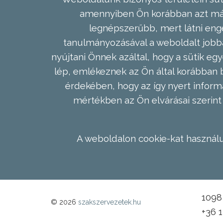
amennyiben Ön korábban azt már 
legnépszerűbb, mert látni enge
tanulmányozásával a weboldalt jobba
nyújtani Önnek azáltal, hogy a sütik egy
lép, emlékeznek az Ön által korábban b
érdekében, hogy az így nyert inform
mértékben az Ön elvárásai szerint 
A weboldalon cookie-kat használu
1098 
© 2026
szakszervezetek.hu
+36 