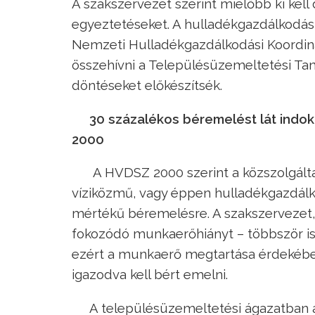
A szakszervezet szerint mielőbb ki kell 
egyeztetéseket. A hulladékgazdálkodás
Nemzeti Hulladékgazdálkodási Koordiná
összehívni a Településüzemeltetési Ta
döntéseket előkészítsék.
30 százalékos béremelést lát indo
2000
A HVDSZ 2000 szerint a közszolgált
víziközmű, vagy éppen hulladékgazdálk
mértékű béremelésre. A szakszervezet, 
fokozódó munkaerőhiányt – többször is j
ezért a munkaerő megtartása érdekébe
igazodva kell bért emelni.
A településüzemeltetési ágazatban a