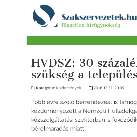
HVDSZ: 30 százalé
szükség a települé
Kategória:
Közlemények
2016.12.31. 20:06
Több évre szóló bérrendezést is támog
kezdeményezett a
Nemzeti Hulladékgaz
közszolgáltatási szektorban is fokozó
bérelmaradás miatt