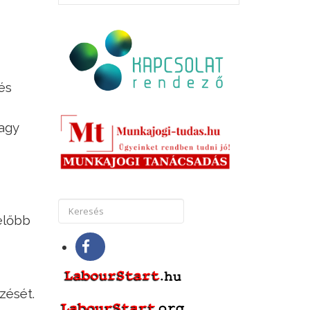
és
agy
előbb
zését.