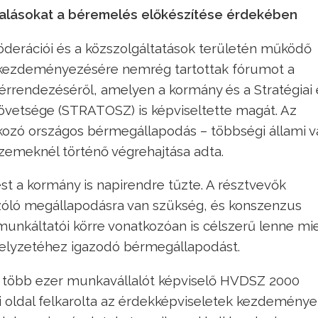
yalásokat a béremelés előkészítése érdekében
öderációi és a közszolgáltatások területén működő
k kezdeményezésére nemrég tartottak fórumot a
érrendezéséről, amelyen a kormány és a Stratégiai 
övetsége (STRATOSZ) is képviseltette magát. Az
tkozó országos bérmegállapodás – többségi állami v
zemeknél történő végrehajtása adta.
ést a kormány is napirendre tűzte. A résztvevők
zóló megállapodásra van szükség, és konszenzus
 munkáltatói körre vonatkozóan is célszerű lenne mi
 helyzetéhez igazodó bérmegállapodást.
 több ezer munkavállalót képviselő HVDSZ 2000
oldal felkarolta
az érdekképviseletek kezdeménye