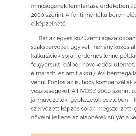
minőségének fenntartása érdekében 20
2000 szerint. A fenti mértékű béremel
elképzelhető.
Bár az egyes közüzemi ágazatokban
szakszervezet úgy véli, néhány közös 
kalkulációk során érdemes lenne példá
felgyorsult reálbér-növekedési ütemet
elmaradt, és amit a 2017. évi bérmegá
venni. Fontos az is, hogy kompenzálják
veszteségeket. A HVDSZ 2000 szerint e
járművezetők, gépkezelők esetében – k
szervezett képzés során megszerzett, g
növelni kellene az alapbérek súlyát a k