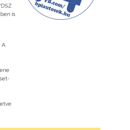
HVDSZ
ben is
 A
n
lene
set-
letve