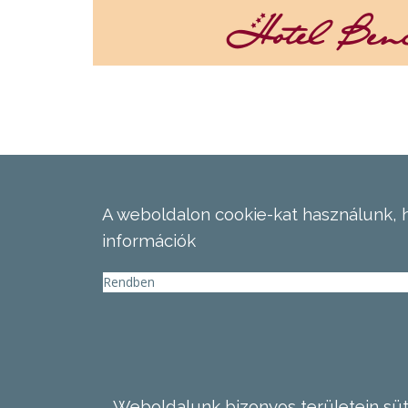
A weboldalon cookie-kat használunk, 
információk
Rendben
Weboldalunk bizonyos területein süti