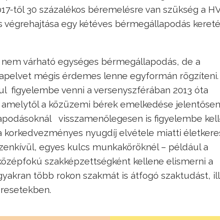
17-től 30 százalékos béremelésre van szükség a 
és végrehajtása egy kétéves bérmegállapodás kereté
 nem várható egységes bérmegállapodás, de
a
alapelvet mégis érdemes lenne egyformán rögzíteni.
ul figyelembe venni a versenyszférában 2013 óta
, amelytől a közüzemi bérek emelkedése jelentőse
llapodásoknál visszamenőlegesen is figyelembe kel
 a korkedvezményes nyugdíj elvétele miatti életkere
zenkívül, egyes kulcs munkaköröknél – például a
özépfokú szakképzettségként kellene elismerni a
yakran több rokon szakmát is átfogó szaktudást, il
eresetekben.