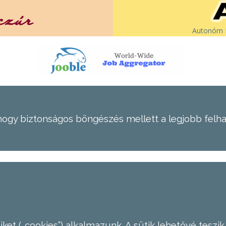
Autonóm É
hogy biztonságos böngészés mellett a legjobb felh
ket („cookies”) alkalmazunk. A sütik lehetővé teszik