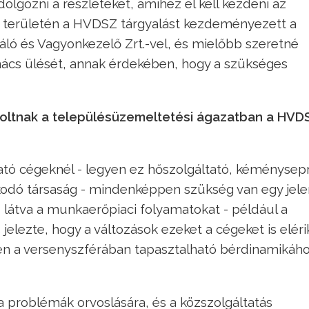
dolgozni a részleteket, amihez el kell kezdeni az
 területén a HVDSZ tárgyalást kezdeményezett a
ló és Vagyonkezelő Zrt.-vel, és mielőbb szeretné
nács ülését, annak érdekében, hogy a szükséges
koltnak a településüzemeltetési ágazatban a HVD
ató cégeknél - legyen ez hőszolgáltató, kéménysep
odó társaság - mindenképpen szükség van egy jele
látva a munkaerőpiaci folyamatokat - például a
elezte, hogy a változások ezeket a cégeket is eléri
n a versenyszférában tapasztalható bérdinamikáh
 problémák orvoslására, és a közszolgáltatás