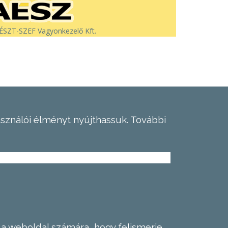
SZT-SZEF Vagyonkezelő Kft.
asználói élményt nyújthassuk.
További
 a weboldal számára, hogy felismerje,