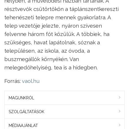
helyben, a művelődési házban tartanak. A
résztvevők csütörtökön a táplánszentkereszti
tehenészeti telepre mennek gyakorlatra. A
telep vezetője jelezte, nyáron szívesen
felvenne három főt közülük. A többiek, ha
szükséges, havat lapátolnak, sóznak a
településen, az iskola, az óvoda, a
buszmegállók környékén. Van
melegedőhelyiség, tea is a hidegben.
Forrás:
vaol.hu
MAGUNKRÓL
SZOLGÁLTATÁSOK
MÉDIAAJÁNLAT