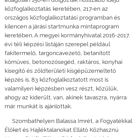
közfoglalkoztatás keretében, 217-en az
országos közfoglalkoztatási programban és
kilencen a járási startmunka mintaprogram
keretében. A megyei kormányhivatal 2016-2017.
évi téli képzési listáján szerepel például
fakitermelő, targoncavezető, betanított
kőműves, betonozósegéd, raktáros, konyhai
kisegítő és zöldterületi kisgépüzemeltető
képzés is. 83 közfoglalkoztatott most is
valamilyen képzésben vesz részt, közülük,
ahogy az kiderült, van, akinek tavaszra, nyárra
már munkát is ajánlottak.
Szombathelyen Balassa Imrét, a Fogyatékkal
Élőket és Hajléktalanokat Ellátó Közhasznú