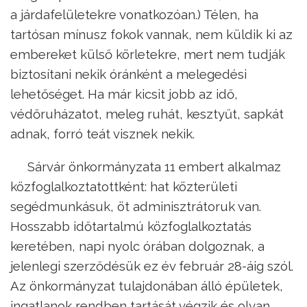
a járdafelületekre vonatkozóan.) Télen, ha
tartósan mínusz fokok vannak, nem küldik ki az
embereket külső körletekre, mert nem tudják
biztosítani nekik óránként a melegedési
lehetőséget. Ha már kicsit jobb az idő,
védőruházatot, meleg ruhát, kesztyűt, sapkát
adnak, forró teát visznek nekik.
Sárvár önkormányzata 11 embert alkalmaz
közfoglalkoztatottként: hat közterületi
segédmunkásuk, öt adminisztrátoruk van.
Hosszabb időtartalmú közfoglalkoztatás
keretében, napi nyolc órában dolgoznak, a
jelenlegi szerződésük ez év február 28-áig szól.
Az önkormányzat tulajdonában álló épületek,
ingatlanok rendben tartását végzik és olyan