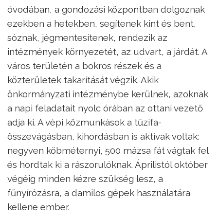
óvodában, a gondozási központban dolgoznak
ezekben a hetekben, segítenek kint és bent,
sóznak, jégmentesítenek, rendezik az
intézmények környezetét, az udvart, a járdát. A
város területén a bokros részek és a
közterületek takarítását végzik. Akik
önkormányzati intézménybe kerülnek, azoknak
a napi feladatait nyolc órában az ottani vezető
adja ki. A vépi közmunkások a tűzifa-
összevágásban, kihordásban is aktívak voltak:
negyven köbméternyi, 500 mázsa fát vágtak fel
és hordtak ki a rászorulóknak. Áprilistól október
végéig minden kézre szükség lesz, a
fűnyírózásra, a damilos gépek használatára
kellene ember.