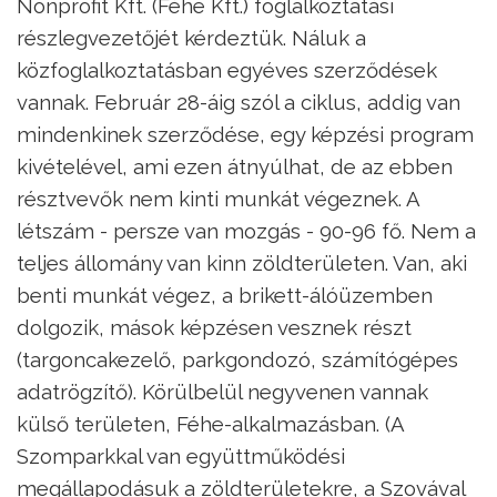
Nonprofit Kft. (Féhe Kft.) foglalkoztatási
részlegvezetőjét kérdeztük. Náluk a
közfoglalkoztatásban egyéves szerződések
vannak. Február 28-áig szól a ciklus, addig van
mindenkinek szerződése, egy képzési program
kivételével, ami ezen átnyúlhat, de az ebben
résztvevők nem kinti munkát végeznek. A
létszám - persze van mozgás - 90-96 fő. Nem a
teljes állomány van kinn zöldterületen. Van, aki
benti munkát végez, a brikett-álóüzemben
dolgozik, mások képzésen vesznek részt
(targoncakezelő, parkgondozó, számítógépes
adatrögzítő). Körülbelül negyvenen vannak
külső területen, Féhe-alkalmazásban. (A
Szomparkkal van együttműködési
megállapodásuk a zöldterületekre, a Szovával