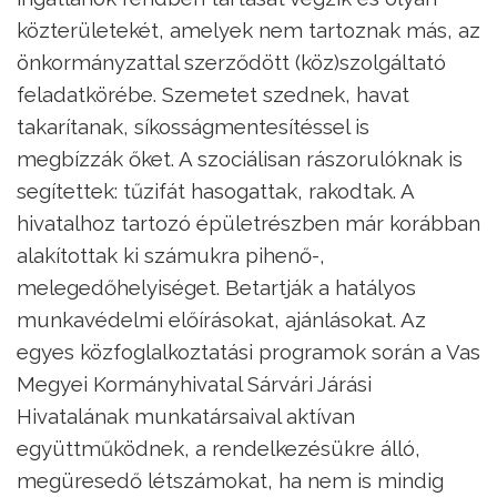
közterületekét, amelyek nem tartoznak más, az
önkormányzattal szerződött (köz)szolgáltató
feladatkörébe. Szemetet szednek, havat
takarítanak, síkosságmentesítéssel is
megbízzák őket. A szociálisan rászorulóknak is
segítettek: tűzifát hasogattak, rakodtak. A
hivatalhoz tartozó épületrészben már korábban
alakítottak ki számukra pihenő-,
melegedőhelyiséget. Betartják a hatályos
munkavédelmi előírásokat, ajánlásokat. Az
egyes közfoglalkoztatási programok során a Vas
Megyei Kormányhivatal Sárvári Járási
Hivatalának munkatársaival aktívan
együttműködnek, a rendelkezésükre álló,
megüresedő létszámokat, ha nem is mindig