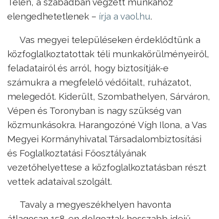
Télen, a szabadban végzett munkához
elengedhetetlenek –
írja a vaol.hu
.
Vas megyei településeken érdeklődtünk a
közfoglalkoztatottak téli munkakörülményeiről,
feladatairól és arról, hogy biztosítják-e
számukra a megfelelő védőitalt, ruházatot,
melegedőt. Kiderült, Szombathelyen, Sárváron,
Vépen és Toronyban is nagy szükség van
közmunkásokra. Harangozóné Vígh Ilona, a Vas
Megyei Kormányhivatal Társadalombiztosítási
és Foglalkoztatási Főosztályának
vezetőhelyettese a közfoglalkoztatásban részt
vettek adataival szolgált.
Tavaly a megyeszékhelyen havonta
átlagosan 158-en dolgoztak hosszabb idejű