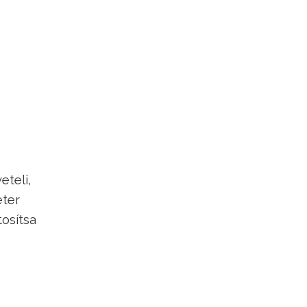
teli,
éter
osítsa