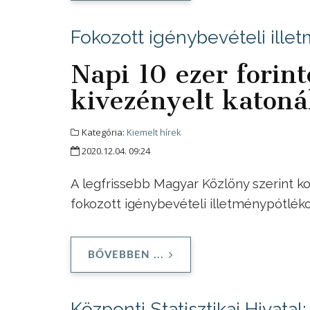
Fokozott igénybevételi ille
Napi 10 ezer forin
kivezényelt katon
Kategória:
Kiemelt hírek
2020.12.04. 09:24
A legfrissebb Magyar Közlöny szerint k
fokozott igénybevételi illetménypótléko
BŐVEBBEN ...
Központi Statisztikai Hivatal: