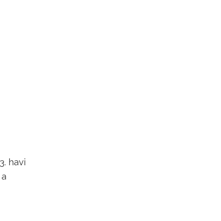
3. havi
 a