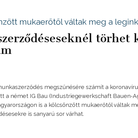
nzött mukaerőtől váltak meg a legin
szerződéseseknél törhet 
lám
 munkaszerződés megszűnésére számít a koronavíru
t a német IG Bau (Industriegewerkschaft Bauen-Ag
agyarországon is a kölcsönzött mukaerőtől váltak m
désesekre is sanyarú sor várhat.