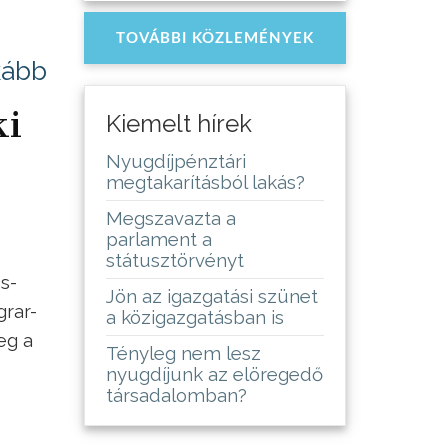
TOVÁBBI KÖZLEMÉNYEK
kább
ki
Kiemelt hírek
Nyugdíjpénztári
megtakarításból lakás?
Megszavazta a
parlament a
státusztörvényt
s-
Jön az igazgatási szünet
rar-
a közigazgatásban is
eg a
Tényleg nem lesz
nyugdíjunk az elöregedő
társadalomban?