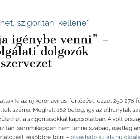
et, szigorítani kellene"
ja igénybe venni" –
lgálati dolgozók
kszervezet
ák ki az új koronavírus-fertőzést, ezzel 250 278 f
ttek száma. Meghalt 162 beteg, így az elhunytak s
lethet a szigorításokkal kapcsolatban. A volt orsz
lazítani semmiképpen nem lenne szabad, esetleg an
orlátozást későbbre tolni –
olvasható az atv.hu oldal