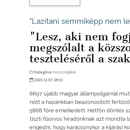
"Lazítani semmiképp nem leh
"Lesz, aki nem fog
megszólalt a közszo
teszteléséről a sza
Kategória:
Közszolgálat
2020.12.07. 09:53
6697 újabb magyar állampolgárnál mutatt
nőtt a hazánkban beazonosított fertőzö
5868 főre emelkedett. Hétfőn döntés szü
tiszti főorvos híradónknak azt mondta 
engedni, hogy karácsonykor a kijárási k