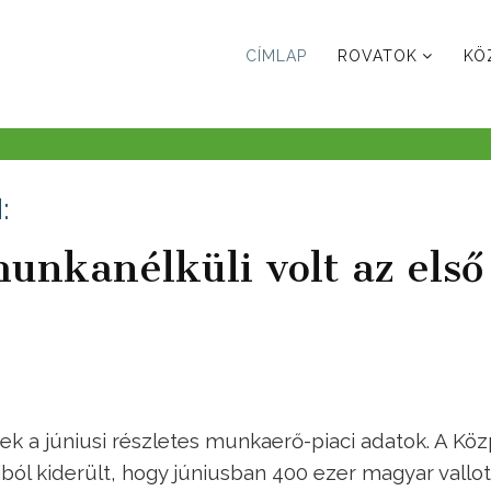
CÍMLAP
ROVATOK
KÖ
:
nkanélküli volt az első
a júniusi részletes munkaerő-piaci adatok. A Köz
aiból kiderült, hogy júniusban 400 ezer magyar vallot