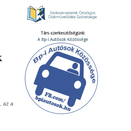
Társ-szerkesztőségünk:
A Bp-i Autósok Közössége
k
, az a