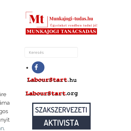
őre
záma
ágos
nyit
án
.