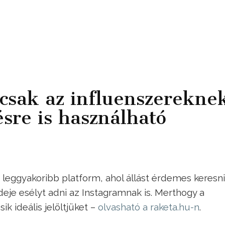
csak az influenszerekne
ésre is használható
 leggyakoribb platform, ahol állást érdemes keresni
ideje esélyt adni az Instagramnak is. Merthogy a
k ideális jelöltjüket –
olvasható a raketa.hu-n
.