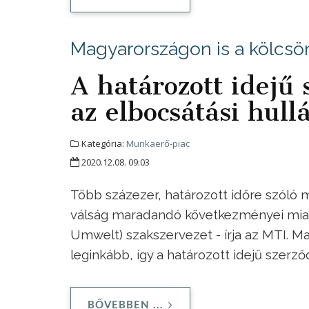
Magyarországon is a kölcsö
A határozott idejű 
az elbocsátási hul
Kategória:
Munkaerő-piac
2020.12.08. 09:03
Több százezer, határozott időre szóló
válság maradandó következményei miat
Umwelt) szakszervezet - írja az MTI. M
leginkább, így a határozott idejű szerző
BŐVEBBEN ...