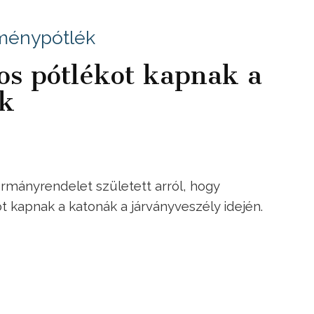
tménypótlék
tos pótlékot kapnak a
ák
ormányrendelet született arról, hogy
t kapnak a katonák a járványveszély idején.