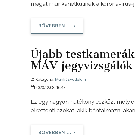
magát munkanélkülinek a koronavírus-j
BŐVEBBEN ...
Újabb testkamerák 
MÁV jegyvizsgálók
Kategória:
Munkásvédelem
2020.12.08. 16:47
Ez egy nagyon hatékony eszköz, mely e
elrettenti azokat, akik bántalmazni aka
BŐVEBBEN ...