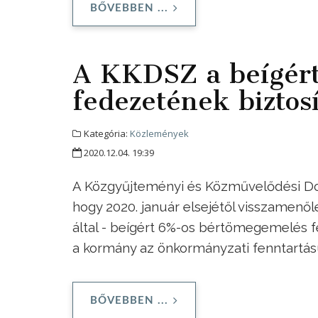
BŐVEBBEN ...
A KKDSZ a beígér
fedezetének biztosí
Kategória:
Közlemények
2020.12.04. 19:39
A Közgyűjteményi és Közművelődési Dol
hogy 2020. január elsejétől visszamenőle
által - beígért 6%-os bértömegemelés f
a kormány az önkormányzati fenntartás
BŐVEBBEN ...