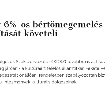
t 6%-os bértömegemelés
tását követeli
gozók Szakszervezete (KKDSZ) továbbra is azt köve
g járóan - a kultúráért felelős államtitkár, Fekete P
edezetét önállóan, rendeletben szabályozottan bizt
ú intézmények kulturális dolgozóinak.