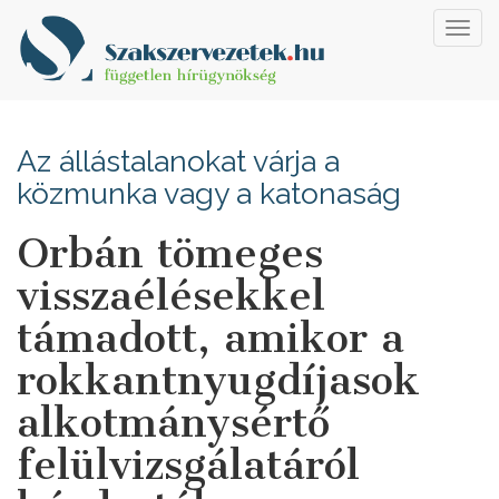
Toggl
navig
Az állástalanokat várja a
közmunka vagy a katonaság
Orbán tömeges
visszaélésekkel
támadott, amikor a
rokkantnyugdíjasok
alkotmánysértő
felülvizsgálatáról