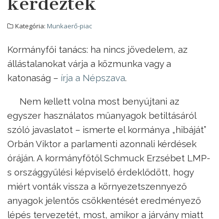
kérdezték
Kategória:
Munkaerő-piac
Kormányfői tanács: ha nincs jövedelem, az
állástalanokat várja a közmunka vagy a
katonaság –
írja a Népszava
.
Nem kellett volna most benyújtani az
egyszer használatos műanyagok betiltásáról
szóló javaslatot – ismerte el kormánya „hibáját”
Orbán Viktor a parlamenti azonnali kérdések
óráján. A kormányfőtől Schmuck Erzsébet LMP-
s országgyűlési képviselő érdeklődött, hogy
miért vonták vissza a környezetszennyező
anyagok jelentős csökkentését eredményező
lépés tervezetét, most, amikor a járvány miatt