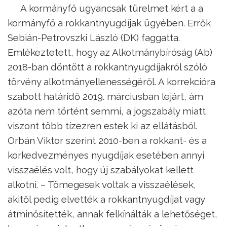
A kormányfő ugyancsak türelmet kért a a
kormányfő a rokkantnyugdíjak ügyében. Errők
Sebián-Petrovszki László (DK) faggatta.
Emlékeztetett, hogy az Alkotmánybíróság (Ab)
2018-ban döntött a rokkantnyugdíjakról szóló
törvény alkotmányellenességéről. A korrekcióra
szabott határidő 2019. márciusban lejárt, ám
azóta nem történt semmi, a jogszabály miatt
viszont több tízezren estek ki az ellátásból.
Orbán Viktor szerint 2010-ben a rokkant- és a
korkedvezményes nyugdíjak esetében annyi
visszaélés volt, hogy új szabályokat kellett
alkotni. – Tömegesek voltak a visszaélések,
akitől pedig elvették a rokkantnyugdíjat vagy
átminősítették, annak felkínálták a lehetőséget,