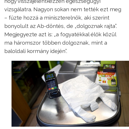
hogy visszajelentkezzen egészségügyi
vizsgálatra. Nagyon sokan nem tették ezt meg
– fűzte hozzá a miniszterelnök, aki szerint
bonyolult az Ab-döntés, de „dolgoznak rajta”.
Megjegyezte azt is: „a fogyatékkal élők közül
ma háromszor többen dolgoznak, mint a
baloldali kormány idején”.