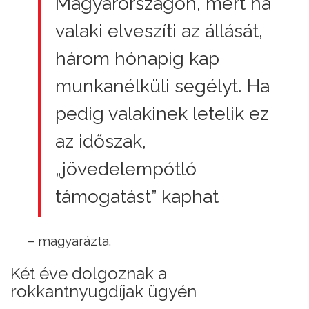
Magyarországon, mert ha
valaki elveszíti az állását,
három hónapig kap
munkanélküli segélyt. Ha
pedig valakinek letelik ez
az időszak,
„jövedelempótló
támogatást” kaphat
– magyarázta.
Két éve dolgoznak a
rokkantnyugdíjak ügyén