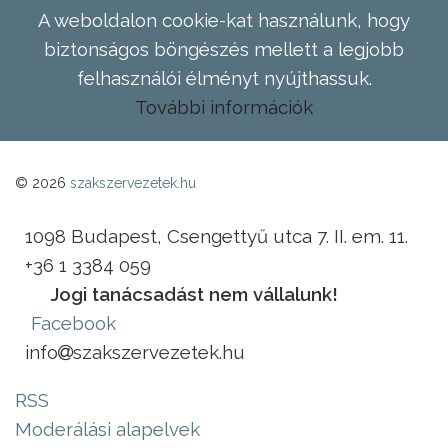
A weboldalon cookie-kat használunk, hogy
biztonságos böngészés mellett a legjobb
felhasználói élményt nyújthassuk.
További információk
© 2026
szakszervezetek.hu
1098 Budapest, Csengettyű utca 7. II. em. 11.
+36 1 3384 059
Jogi tanácsadást nem vállalunk!
Facebook
info
szakszervezetek.hu
RSS
Moderálási alapelvek