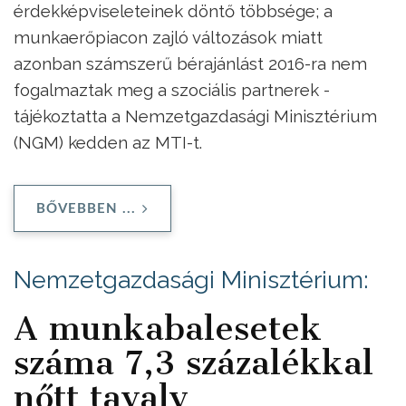
érdekképviseleteinek döntő többsége; a
munkaerőpiacon zajló változások miatt
azonban számszerű bérajánlást 2016-ra nem
fogalmaztak meg a szociális partnerek -
tájékoztatta a Nemzetgazdasági Minisztérium
(NGM) kedden az MTI-t.
BŐVEBBEN ...
Nemzetgazdasági Minisztérium:
A munkabalesetek
száma 7,3 százalékkal
nőtt tavaly