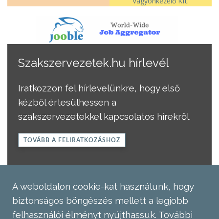
Vagyonkezelő Kft.
Szakszervezetek.hu hírlevél
Iratkozzon fel hírlevelünkre, hogy első
kézből értesülhessen a
szakszervezetekkel kapcsolatos hírekről.
TOVÁBB A FELIRATKOZÁSHOZ
A weboldalon cookie-kat használunk, hogy
biztonságos böngészés mellett a legjobb
felhasználói élményt nyújthassuk.
További