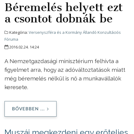
Béremelés helyett ezt
a csontot dobnák be
Kategória:
Versenyszféra és a Kormány Állandó Konzultációs
Fóruma
2016.02.24. 14:24
A Nemzetgazdasági minisztérium felhívta a
figyelmet arra, hogy az adóváltoztatások miatt
még béremelés nélkül is nő a munkavállalók
keresete.
BŐVEBBEN ...
Muszáj megkezdeni egy erőteljes