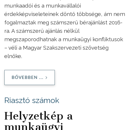
munkaadói és a munkavállalói
érdekképviseleteinek döntő többsége, ám nem
fogalmaztak meg számszerű bérajánlást 2016-
ra. A számszerű ajánlás nélkül
megszaporodhatnak a munkaügyi konfliktusok
– véli a Magyar Szakszervezeti szövetség
elnöke.
BŐVEBBEN ...
Riasztó számok
Helyzetkép a
munkaügyi