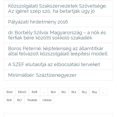
Közszolgálati Szakszervezetek Szövetsége:
Az ígéret szép szó, ha betartják úgy jó
Pályázati hirdetmény 2016
dr. Borbély Szilvia: Magyarország – a nők és
férfiak bére közötti sokkoló szakadék
Boros Péterné: képtelenség az államtitkár
által felvázolt közszolgálati leépítési modell
A SZEF elutasítja az elbocsátási terveket
Minimálbér: Száztizenegyezer
Első
Előző
608
...
610
611
612
613
614
...
616
617
Tovább
Utolsó