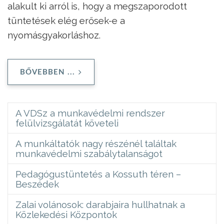
alakult ki arról is, hogy a megszaporodott
tüntetések elég erősek-e a
nyomásgyakorláshoz.
BŐVEBBEN ...
A VDSz a munkavédelmi rendszer
felülvizsgálatát követeli
A munkáltatók nagy részénél találtak
munkavédelmi szabálytalanságot
Pedagógustüntetés a Kossuth téren –
Beszédek
Zalai volánosok: darabjaira hullhatnak a
Közlekedési Központok