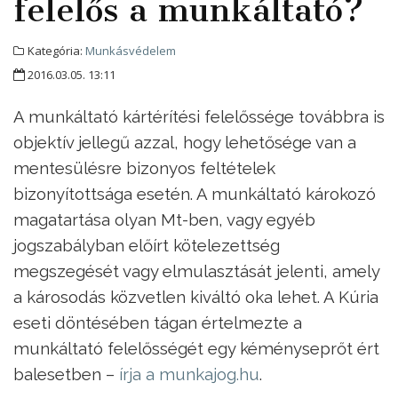
felelős a munkáltató?
Kategória:
Munkásvédelem
2016.03.05. 13:11
A munkáltató kártérítési felelőssége továbbra is
objektív jellegű azzal, hogy lehetősége van a
mentesülésre bizonyos feltételek
bizonyítottsága esetén. A munkáltató károkozó
magatartása olyan Mt-ben, vagy egyéb
jogszabályban előírt kötelezettség
megszegését vagy elmulasztását jelenti, amely
a károsodás közvetlen kiváltó oka lehet. A Kúria
eseti döntésében tágan értelmezte a
munkáltató felelősségét egy kéményseprőt ért
balesetben –
írja a munkajog.hu
.