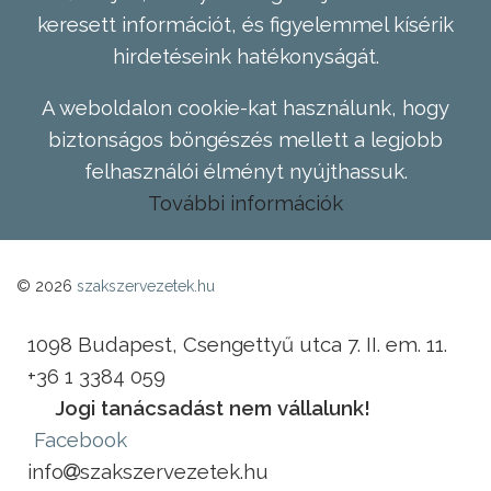
keresett információt, és figyelemmel kísérik
hirdetéseink hatékonyságát.
A weboldalon cookie-kat használunk, hogy
biztonságos böngészés mellett a legjobb
felhasználói élményt nyújthassuk.
További információk
© 2026
szakszervezetek.hu
1098 Budapest, Csengettyű utca 7. II. em. 11.
+36 1 3384 059
Jogi tanácsadást nem vállalunk!
Facebook
info
szakszervezetek.hu