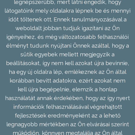
legnépszerűbb, mert látni engedik, hogy
látogatóink mely oldalakra lépnek be és mennyi
időt töltenek ott. Ennek tanulmányozásával a
weboldalt jobban tudjuk igazítani az Ön
igényeihez, és még változatosabb felhasználói
élményt tudunk nyújtani Önnek azáltal, hogy a
sütik egyebek mellett megjegyzik a
beállításokat, így nem kell azokat újra bevinnie,
ha egy új oldalra lép, emlékeznek az Ön által
korábban bevitt adatokra, ezért azokat nem
kell újra begépelnie, elemzik a honlap
használatát annak érdekében, hogy az így nyert
információk felhasználásával végrehajtott
fejlesztések eredményeként az a lehető
legnagyobb mértékben az Ön elvárásai szerint
működjön, könnyen megtalálja az Ön által