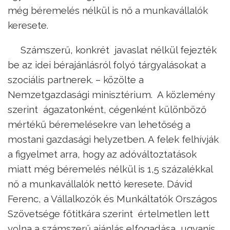
még béremelés nélkül is nő a munkavállalók
keresete.
Számszerű, konkrét javaslat nélkül fejezték
be az idei bérajánlásról folyó tárgyalásokat a
szociális partnerek. – közölte a
Nemzetgazdasági minisztérium. A közlemény
szerint ágazatonként, cégenként különböző
mértékű béremelésekre van lehetőség a
mostani gazdasági helyzetben. A felek felhívják
a figyelmet arra, hogy az adóváltoztatások
miatt még béremelés nélkül is 1,5 százalékkal
nő a munkavállalók nettó keresete. Dávid
Ferenc, a Vállalkozók és Munkáltatók Országos
Szövetsége főtitkára szerint értelmetlen lett
volna a számszerű ajánlás elfogadása, ugyanis