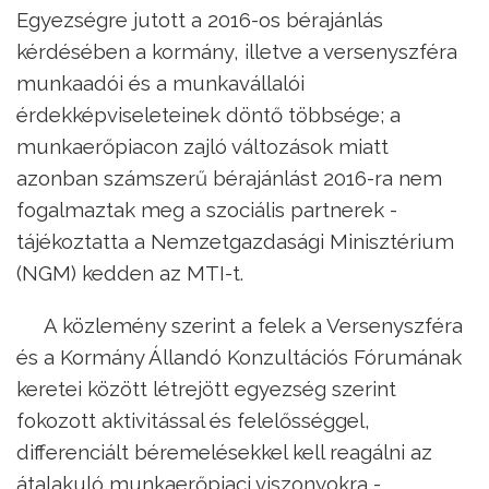
Egyezségre jutott a 2016-os bérajánlás
kérdésében a kormány, illetve a versenyszféra
munkaadói és a munkavállalói
érdekképviseleteinek döntő többsége; a
munkaerőpiacon zajló változások miatt
azonban számszerű bérajánlást 2016-ra nem
fogalmaztak meg a szociális partnerek -
tájékoztatta a Nemzetgazdasági Minisztérium
(NGM) kedden az MTI-t.
A közlemény szerint a felek a Versenyszféra
és a Kormány Állandó Konzultációs Fórumának
keretei között létrejött egyezség szerint
fokozott aktivitással és felelősséggel,
differenciált béremelésekkel kell reagálni az
átalakuló munkaerőpiaci viszonyokra -