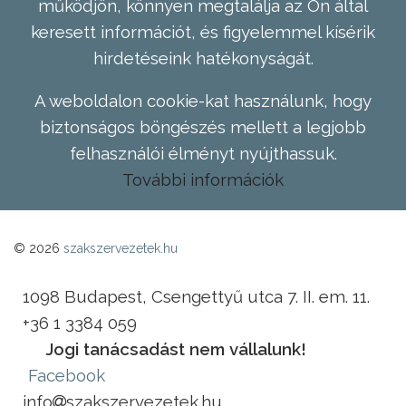
működjön, könnyen megtalálja az Ön által
keresett információt, és figyelemmel kísérik
hirdetéseink hatékonyságát.
A weboldalon cookie-kat használunk, hogy
biztonságos böngészés mellett a legjobb
felhasználói élményt nyújthassuk.
További információk
© 2026
szakszervezetek.hu
1098 Budapest, Csengettyű utca 7. II. em. 11.
+36 1 3384 059
Jogi tanácsadást nem vállalunk!
Facebook
info
szakszervezetek.hu