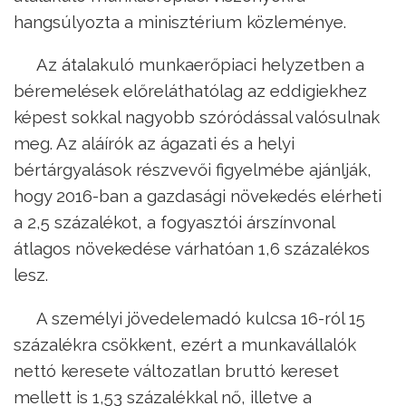
hangsúlyozta a minisztérium közleménye.
Az átalakuló munkaerőpiaci helyzetben a
béremelések előreláthatólag az eddigiekhez
képest sokkal nagyobb szóródással valósulnak
meg. Az aláírók az ágazati és a helyi
bértárgyalások részvevői figyelmébe ajánlják,
hogy 2016-ban a gazdasági növekedés elérheti
a 2,5 százalékot, a fogyasztói árszínvonal
átlagos növekedése várhatóan 1,6 százalékos
lesz.
A személyi jövedelemadó kulcsa 16-ról 15
százalékra csökkent, ezért a munkavállalók
nettó keresete változatlan bruttó kereset
mellett is 1,53 százalékkal nő, illetve a