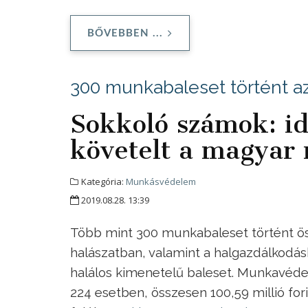
BŐVEBBEN ...
300 munkabaleset történt a
Sokkoló számok: i
követelt a magyar
Kategória:
Munkásvédelem
2019.08.28. 13:39
Több mint 300 munkabaleset történt ö
halászatban, valamint a halgazdálkodás
halálos kimenetelű baleset. Munkavéde
224 esetben, összesen 100,59 millió for