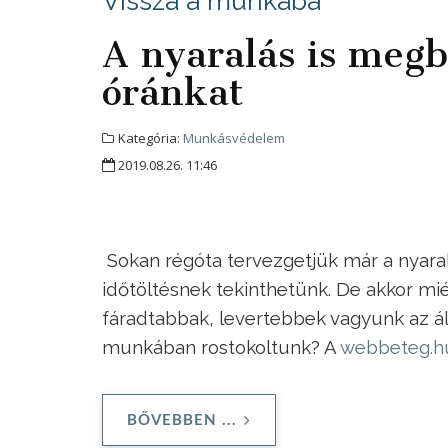
Vissza a munkába
A nyaralás is megbo
óránkat
Kategória:
Munkásvédelem
2019.08.26. 11:46
Sokan régóta tervezgetjük már a nyara
időtöltésnek tekinthetünk. De akkor mi
fáradtabbak, levertebbek vagyunk az á
munkában rostokoltunk? A
webbeteg.hu
BŐVEBBEN ...