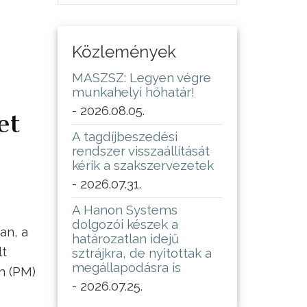
Közlemények
MASZSZ: Legyen végre
munkahelyi hőhatár!
- 2026.08.05.
et
A tagdíjbeszedési
rendszer visszaállítását
kérik a szakszervezetek
- 2026.07.31.
A Hanon Systems
dolgozói készek a
an, a
határozatlan idejű
lt
sztrájkra, de nyitottak a
megállapodásra is
m (PM)
- 2026.07.25.