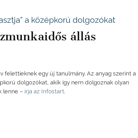
asztja” a középkorú dolgozókat
észmunkaidős állás
felettieknek egy új tanulmány. Az anyag szerint a
épkorú dolgozókat, akik így nem dolgoznak olyan
k lenne –
írja az Infostart
.