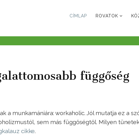
CÍMLAP
ROVATOK
KÖ
alattomosabb függőség
ak a munkamániára: workaholic. Jól mutatja ez a szó
oholizmustól, sem más függőségtől. Milyen tünete
kalauz cikke
.