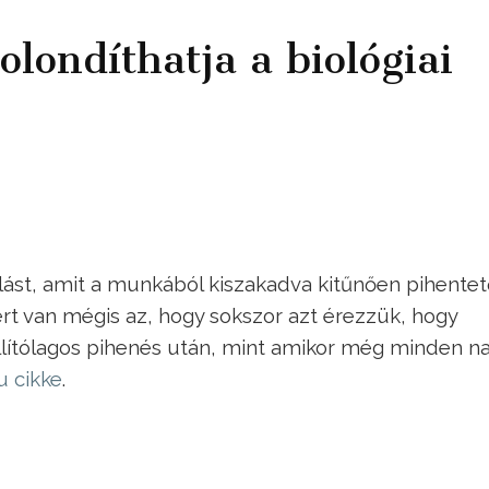
londíthatja a biológiai
lást, amit a munkából kiszakadva kitűnően pihentet
ért van mégis az, hogy sokszor azt érezzük, hogy
llítólagos pihenés után, mint amikor még minden n
 cikke
.