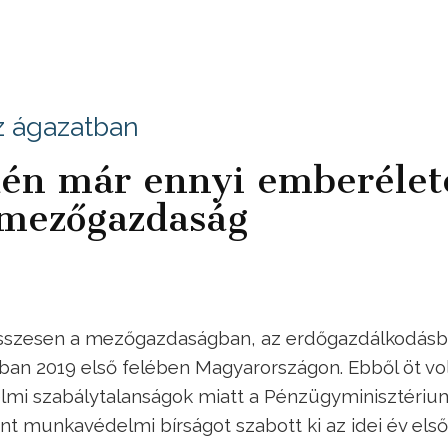
z ágazatban
dén már ennyi emberélet
 mezőgazdaság
sszesen a mezőgazdaságban, az erdőgazdálkodásb
ban 2019 első felében Magyarországon. Ebből öt vo
lmi szabálytalanságok miatt a Pénzügyminisztériu
int munkavédelmi bírságot szabott ki az idei év első