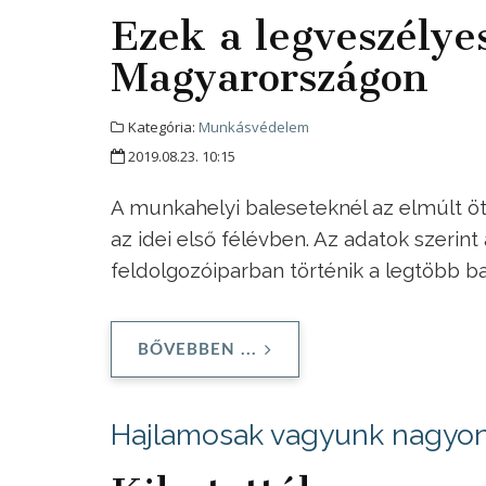
Ezek a legveszély
Magyarországon
Kategória:
Munkásvédelem
2019.08.23. 10:15
A munkahelyi baleseteknél az elmúlt öt
az idei első félévben. Az adatok szerin
feldolgozóiparban történik a legtöbb b
BŐVEBBEN ...
Hajlamosak vagyunk nagyon a