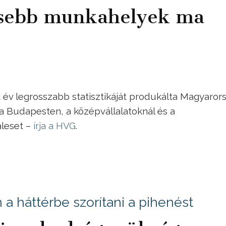
esebb munkahelyek ma
 év legrosszabb statisztikáját produkálta Magyaror
t a Budapesten, a középvállalatoknál és a
aleset –
írja a HVG
.
 háttérbe szorítani a pihenést