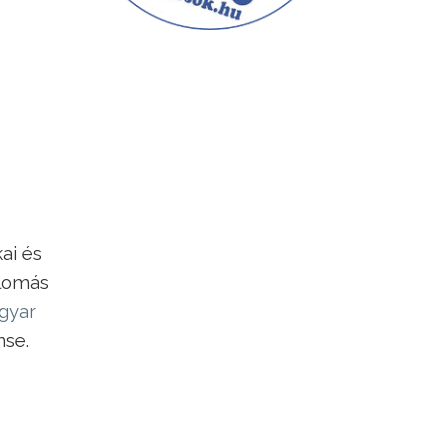
ai és
plomás
gyar
se.