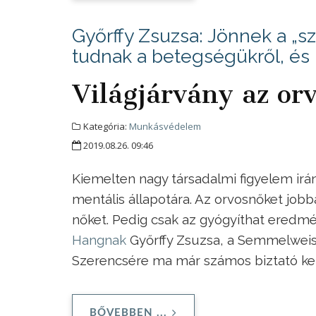
Győrffy Zsuzsa: Jönnek a „s
tudnak a betegségükről, és 
Világjárvány az or
Kategória:
Munkásvédelem
2019.08.26. 09:46
Kiemelten nagy társadalmi figyelem irán
mentális állapotára. Az orvosnőket job
nőket. Pedig csak az gyógyíthat eredm
Hangnak
Győrffy Zsuzsa, a Semmelwei
Szerencsére ma már számos biztató ke
BŐVEBBEN ...