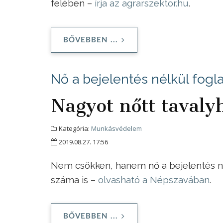
felében –
írja az agrarszektor.hu
.
BŐVEBBEN ...
Nő a bejelentés nélkül fogla
Nagyot nőtt taval
Kategória:
Munkásvédelem
2019.08.27. 17:56
Nem csökken, hanem nő a bejelentés né
száma is –
olvasható a Népszavában
.
BŐVEBBEN ...