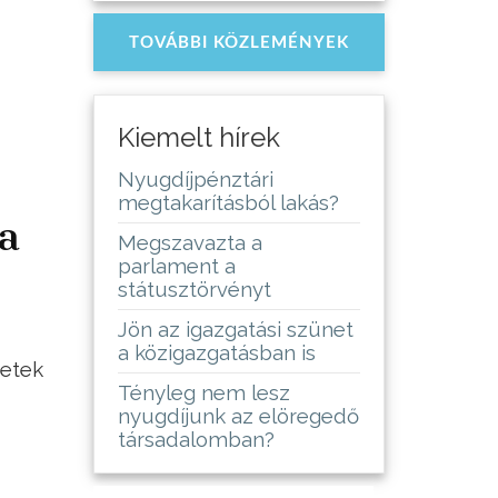
TOVÁBBI KÖZLEMÉNYEK
Kiemelt hírek
Nyugdíjpénztári
megtakarításból lakás?
a
Megszavazta a
parlament a
státusztörvényt
Jön az igazgatási szünet
a közigazgatásban is
setek
Tényleg nem lesz
nyugdíjunk az elöregedő
társadalomban?