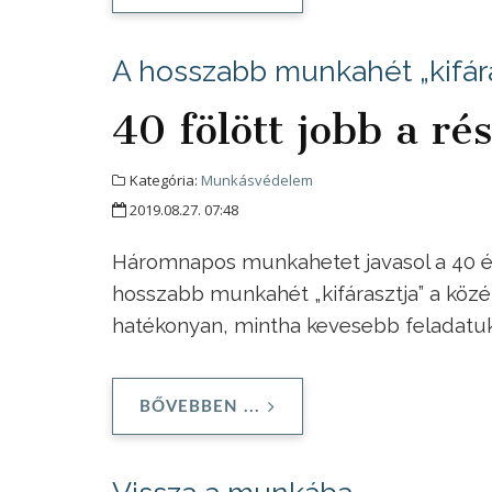
A hosszabb munkahét „kifár
40 fölött jobb a r
Kategória:
Munkásvédelem
2019.08.27. 07:48
Háromnapos munkahetet javasol a 40 év 
hosszabb munkahét „kifárasztja” a köz
hatékonyan, mintha kevesebb feladatu
BŐVEBBEN ...