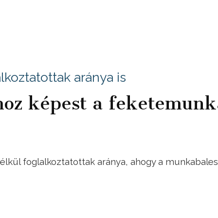
lkoztatottak aránya is
yhoz képest a feketemunk
lkül foglalkoztatottak aránya, ahogy a munkabale