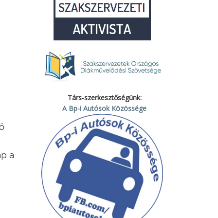
Társ-szerkesztőségünk:
A Bp-i Autósok Közössége
ő
ap a