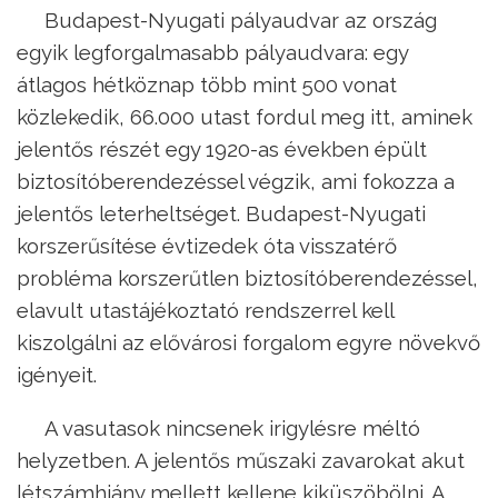
Budapest-Nyugati pályaudvar az ország
egyik legforgalmasabb pályaudvara: egy
átlagos hétköznap több mint 500 vonat
közlekedik, 66.000 utast fordul meg itt, aminek
jelentős részét egy 1920-as években épült
biztosítóberendezéssel végzik, ami fokozza a
jelentős leterheltséget. Budapest-Nyugati
korszerűsítése évtizedek óta visszatérő
probléma korszerűtlen biztosítóberendezéssel,
elavult utastájékoztató rendszerrel kell
kiszolgálni az elővárosi forgalom egyre növekvő
igényeit.
A vasutasok nincsenek irigylésre méltó
helyzetben. A jelentős műszaki zavarokat akut
létszámhiány mellett kellene kiküszöbölni. A