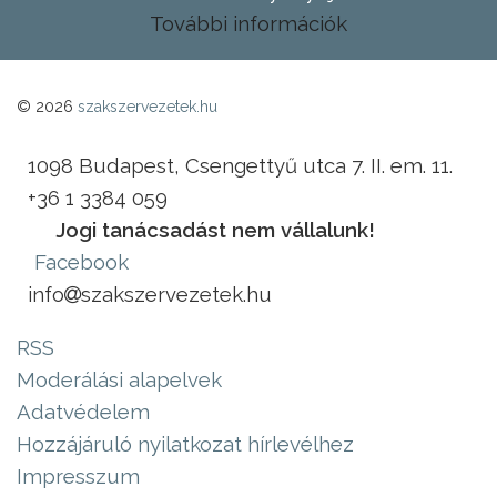
További információk
© 2026
szakszervezetek.hu
1098 Budapest, Csengettyű utca 7. II. em. 11.
+36 1 3384 059
Jogi tanácsadást nem vállalunk!
Facebook
info
szakszervezetek.hu
RSS
Moderálási alapelvek
Adatvédelem
Hozzájáruló nyilatkozat hírlevélhez
Impresszum