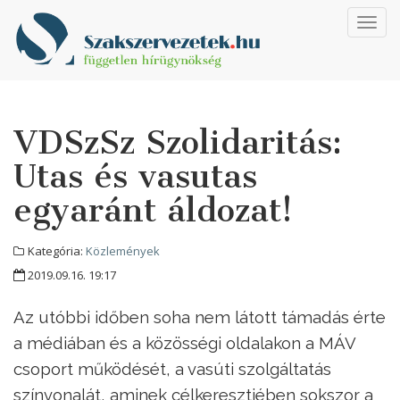
Toggl
navig
VDSzSz Szolidaritás:
Utas és vasutas
egyaránt áldozat!
Kategória:
Közlemények
2019.09.16. 19:17
Az utóbbi időben soha nem látott támadás érte
a médiában és a közösségi oldalakon a MÁV
csoport működését, a vasúti szolgáltatás
színvonalát, aminek célkeresztjében sokszor a