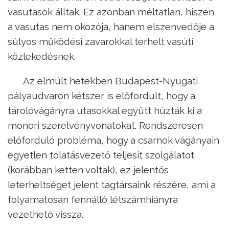
vasutasok álltak. Ez azonban méltatlan, hiszen
a vasutas nem okozója, hanem elszenvedője a
súlyos működési zavarokkal terhelt vasúti
közlekedésnek.
Az elmúlt hetekben Budapest-Nyugati
pályaudvaron kétszer is előfordult, hogy a
tárolóvágányra utasokkal együtt húzták ki a
monori szerelvényvonatokat. Rendszeresen
előforduló probléma, hogy a csarnok vágányain
egyetlen tolatásvezető teljesít szolgálatot
(korábban ketten voltak), ez jelentős
leterheltséget jelent tagtársaink részére, ami a
folyamatosan fennálló létszámhiányra
vezethető vissza.