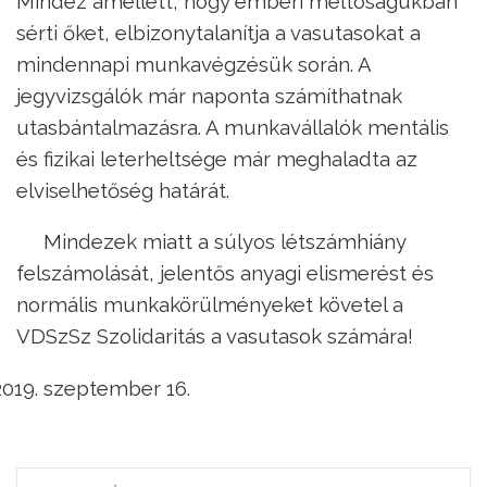
Mindez amellett, hogy emberi méltóságukban
sérti őket, elbizonytalanítja a vasutasokat a
mindennapi munkavégzésük során. A
jegyvizsgálók már naponta számíthatnak
utasbántalmazásra. A munkavállalók mentális
és fizikai leterheltsége már meghaladta az
elviselhetőség határát.
Mindezek miatt a súlyos létszámhiány
felszámolását, jelentős anyagi elismerést és
normális munkakörülményeket követel a
VDSzSz Szolidaritás a vasutasok számára!
szeptember 16.