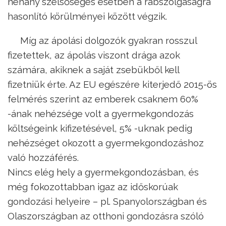
néhány szélsőséges esetben a rabszolgaságra
hasonlító körülményei között végzik.
Míg az ápolási dolgozók gyakran rosszul
fizetettek, az ápolás viszont drága azok
számára, akiknek a saját zsebükből kell
fizetniük érte. Az EU egészére kiterjedő 2015-ös
felmérés szerint az emberek csaknem 60%
-ának nehézsége volt a gyermekgondozás
költségeink kifizetésével, 5% -uknak pedig
nehézséget okozott a gyermekgondozáshoz
való hozzáférés.
Nincs elég hely a gyermekgondozásban, és
még fokozottabban igaz az időskorúak
gondozási helyeire – pl. Spanyolországban és
Olaszországban az otthoni gondozásra szóló