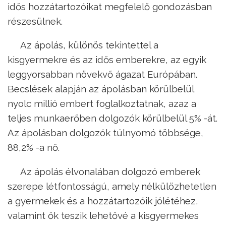
idős hozzátartozóikat megfelelő gondozásban
részesülnek.
Az ápolás, különös tekintettel a
kisgyermekre és az idős emberekre, az egyik
leggyorsabban növekvő ágazat Európában.
Becslések alapján az ápolásban körülbelül
nyolc millió embert foglalkoztatnak, azaz a
teljes munkaerőben dolgozók körülbelül 5% -át.
Az ápolásban dolgozók túlnyomó többsége,
88,2% -a nő.
Az ápolás élvonalában dolgozó emberek
szerepe létfontosságú, amely nélkülözhetetlen
a gyermekek és a hozzátartozóik jólétéhez,
valamint ők teszik lehetővé a kisgyermekes