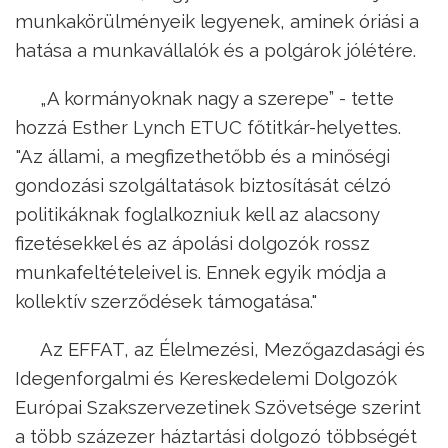
munkakörülményeik legyenek, aminek óriási a
hatása a munkavállalók és a polgárok jólétére.
„A kormányoknak nagy a szerepe” - tette
hozzá Esther Lynch ETUC főtitkár-helyettes.
"Az állami, a megfizethetőbb és a minőségi
gondozási szolgáltatások biztosítását célzó
politikáknak foglalkozniuk kell az alacsony
fizetésekkel és az ápolási dolgozók rossz
munkafeltételeivel is. Ennek egyik módja a
kollektív szerződések támogatása."
Az EFFAT, az Élelmezési, Mezőgazdasági és
Idegenforgalmi és Kereskedelemi Dolgozók
Európai Szakszervezetinek Szövetsége szerint
a több százezer háztartási dolgozó többségét