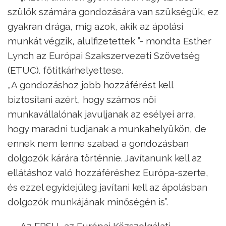
szülők számára gondozására van szükségük, ez
gyakran drága, míg azok, akik az ápolási
munkát végzik, alulfizetettek ”- mondta Esther
Lynch az Európai Szakszervezeti Szövetség
(ETUC). főtitkárhelyettese.
„A gondozáshoz jobb hozzáférést kell
biztosítani azért, hogy számos női
munkavállalónak javuljanak az esélyei arra,
hogy maradni tudjanak a munkahelyükön, de
ennek nem lenne szabad a gondozásban
dolgozók kárára történnie. Javítanunk kell az
ellátáshoz való hozzáféréshez Európa-szerte,
és ezzel egyidejűleg javítani kell az ápolásban
dolgozók munkájának minőségén is”.
Az EPSU, az Európai Közszolgálati