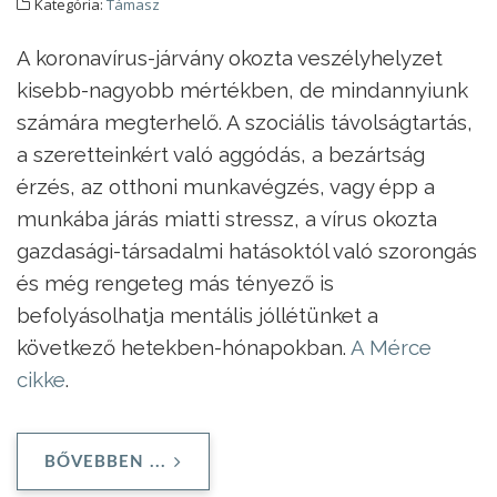
Kategória:
Támasz
A koronavírus-járvány okozta veszélyhelyzet
kisebb-nagyobb mértékben, de mindannyiunk
számára megterhelő. A szociális távolságtartás,
a szeretteinkért való aggódás, a bezártság
érzés, az otthoni munkavégzés, vagy épp a
munkába járás miatti stressz, a vírus okozta
gazdasági-társadalmi hatásoktól való szorongás
és még rengeteg más tényező is
befolyásolhatja mentális jóllétünket a
következő hetekben-hónapokban.
A Mérce
cikke
.
BŐVEBBEN ...