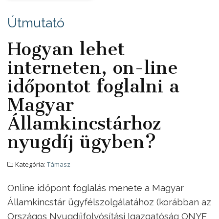
Útmutató
Hogyan lehet
interneten, on-line
időpontot foglalni a
Magyar
Államkincstárhoz
nyugdíj ügyben?
Kategória:
Támasz
Online időpont foglalás menete a Magyar
Államkincstár ügyfélszolgálatához (korábban az
Országos Nyugdíjfolyósítási Igazgatóság ONYF