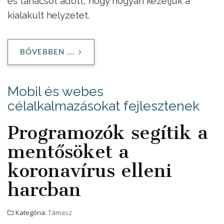
és tanácsot adott, hogy hogyan kezeljük a
kialakult helyzetet.
BŐVEBBEN ...
Mobil és webes
célalkalmazásokat fejlesztenek
Programozók segítik a
mentősöket a
koronavírus elleni
harcban
Kategória:
Támasz