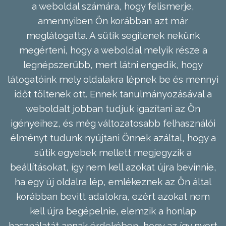
a weboldal számára, hogy felismerje,
amennyiben Ön korábban azt már
meglátogatta. A sütik segítenek nekünk
megérteni, hogy a weboldal melyik része a
legnépszerűbb, mert látni engedik, hogy
látogatóink mely oldalakra lépnek be és mennyi
időt töltenek ott. Ennek tanulmányozásával a
weboldalt jobban tudjuk igazítani az Ön
igényeihez, és még változatosabb felhasználói
élményt tudunk nyújtani Önnek azáltal, hogy a
sütik egyebek mellett megjegyzik a
beállításokat, így nem kell azokat újra bevinnie,
ha egy új oldalra lép, emlékeznek az Ön által
korábban bevitt adatokra, ezért azokat nem
kell újra begépelnie, elemzik a honlap
használatát annak érdekében, hogy az így nyert