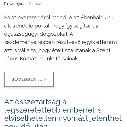
Kategória:
Támasz
Saját nyereségéről mond le az Éhenhalok.hu
ételrendelő portál, hogy így segítse az
egészségügyi dolgozókat. A
kezdeményezésben résztvevő egyik étterem
azt is vállalta, hogy ételt szállítanak a Szent
János Kórház munkatársainak.
BŐVEBBEN ...
Az összezártság a
legszeretettebb emberrel is
elviselhetetlen nyomást jelenthet
egy idő után