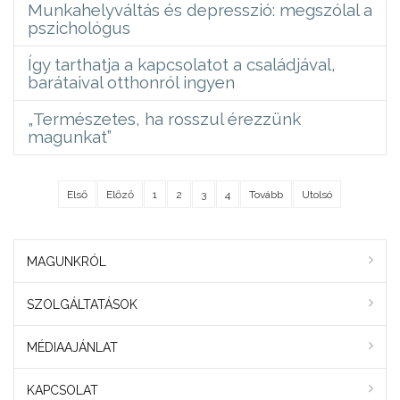
Munkahelyváltás és depresszió: megszólal a
pszichológus
Így tarthatja a kapcsolatot a családjával,
barátaival otthonról ingyen
„Természetes, ha rosszul érezzünk
magunkat”
Első
Előző
1
2
3
4
Tovább
Utolsó
MAGUNKRÓL
SZOLGÁLTATÁSOK
MÉDIAAJÁNLAT
KAPCSOLAT