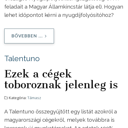
feladait a Magyar Államkincstár látja el). Hogyan
lehet időpontot kérni a nyugdíjfolyósítóhoz?
BŐVEBBEN ...
Talentuno
Ezek a cégek
toboroznak jelenleg is
Kategória:
Támasz
A Talentuno összegyűjtött egy listát azokról a
magyarországi cégekről, melyek továbbra is
keresnek új munkatársakat. Az adatok 100%-