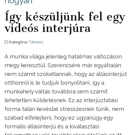
hogyan
Így készüljünk fel egy
videós interjúra
Kategória:
Támasz
A munka világa jelenleg hatalmas változáson
megy keresztül. Szerencsére már egyáltalán
nem számít szokatlannak, hogy az állásinterjút
otthonról is le tudjuk bonyolítani, így a
munkahely váltás továbbra sem számít
lehetetlen küldetésnek. Ez az interjúztatási
forma talán kevésbé stresszesnek tűnik, nem
szabad elfelejteni, hogy ez ugyanúgy egy
formális állásinterjú és a kiválasztási
folyamatban való további részvételünk az itt