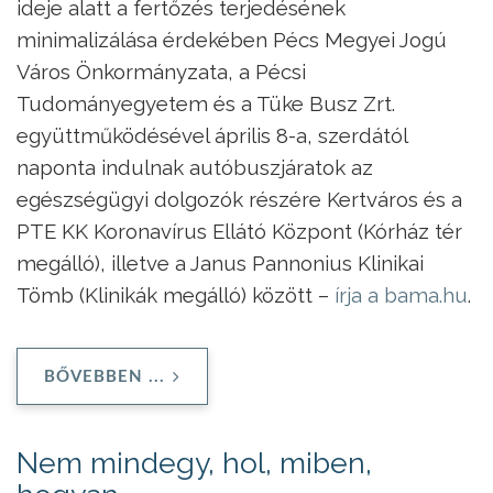
ideje alatt a fertőzés terjedésének
minimalizálása érdekében Pécs Megyei Jogú
Város Önkormányzata, a Pécsi
Tudományegyetem és a Tüke Busz Zrt.
együttműködésével április 8-a, szerdától
naponta indulnak autóbuszjáratok az
egészségügyi dolgozók részére Kertváros és a
PTE KK Koronavírus Ellátó Központ (Kórház tér
megálló), illetve a Janus Pannonius Klinikai
Tömb (Klinikák megálló) között –
írja a bama.hu
.
BŐVEBBEN ...
Nem mindegy, hol, miben,