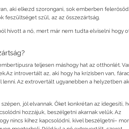
 van, aki elkezd szorongani, sok emberben felerősö
k feszültséget szül, az az összezártság.
ból hívott a nő, mert már nem tudta elviselni hogy 
zártság?
 embertípusra teljesen máshogy hat az otthonlét. V
k.Az introvertált az, aki hogy ha krízisben van, fárad
l lenni. Az extrovertált ugyanebben a helyzetben a
szépen, jól elvannak. Őket konkrétan az idegesíti, 
csolódni hozzájuk, beszélgetni akarnak velük. Az
ogy nincs kihez kapcsolódni, kivel beszélgetni– mo
yon megterheli. Például a nő extrovertált, szeret