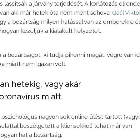
lassítsák a járvány terjedését. A korlátozás elrend
y van aki már hetek óta nem ment sehova.
Gaál Vikto
ogy a bezártság milyen hatással van az emberekre é
hogyan kezeljük a kialakult helyzetet.
 a bezártságot, ki tudja pihenni magát, végre van i
a miatt nem igazán volt.
an hetekig, vagy akár
oronavírus miatt.
pszichológus nagyon sok online ülést tartott (vagyi
olattal beszélgetett a kliensekkel) tehát már van
hogyan hat a bezártság.