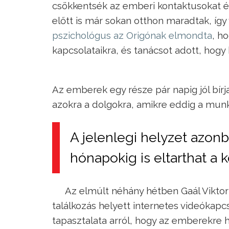
csökkentsék az emberi kontaktusokat és 
előtt is már sokan otthon maradtak, íg
pszichológus az Origónak elmondta
, h
kapcsolataikra, és tanácsot adott, hogy 
Az emberek egy része pár napig jól bírja
azokra a dolgokra, amikre eddig a munk
A jelenlegi helyzet azonb
hónapokig is eltarthat a k
Az elmúlt néhány hétben Gaál Viktor 
találkozás helyett internetes videókapcs
tapasztalata arról, hogy az emberekre 