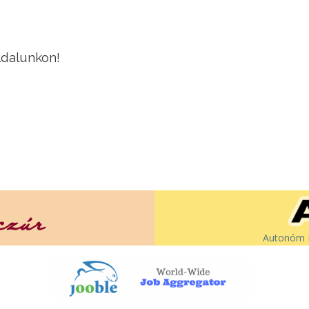
ldalunkon!
Autonóm É