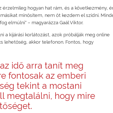
 ez érzelmileg hogyan hat rám, és a következmény, é
a másikat minősítem, nem őt kezdem el szidni. Mind
 fog elmúlni" – magyarázza Gaál Viktor.
i a kijárási korlátozást, azok próbálják meg online
ncs lehetőség, akkor telefonon. Fontos, hogy
 az idő arra tanít meg
e fontosak az emberi
ség tekint a mostani
ll megtalálni, hogy mire
tőséget.