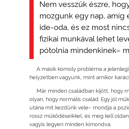
Nem vesszük észre, hogy
mozgunk egy nap, amíg 
ide-oda, és ez most ninc
fizikai munkával lehet lev
pótolnia mindenkinek– mo
A másik komoly probléma a jelenlegi
helyzetben vagyunk, mint amikor karác
Már minden családban kijött, hogy 
olyan, hogy normális család. Egy jól mű
utána mit kezdünk vele– mondja a pszi
rossz működéseikkel, és meg kell oldan
vagyis legyen minden kimondva.