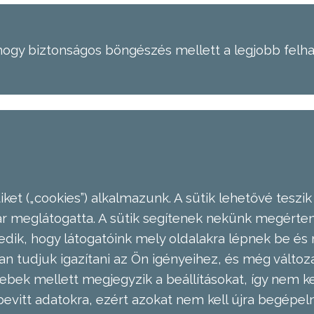
hogy biztonságos böngészés mellett a legjobb felh
ket („cookies”) alkalmazunk. A sütik lehetővé teszik
meglátogatta. A sütik segítenek nekünk megérteni
dik, hogy látogatóink mely oldalakra lépnek be és 
n tudjuk igazítani az Ön igényeihez, és még válto
ebek mellett megjegyzik a beállításokat, így nem kel
evitt adatokra, ezért azokat nem kell újra begépel