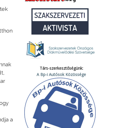
dtek
otthon
annak
Társ-szerkesztőségünk:
t,
A Bp-i Autósok Közössége
kar
hogy
ndja a