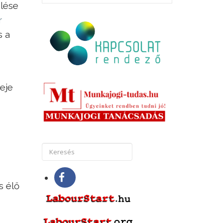
elése
r
s a
deje
s élő