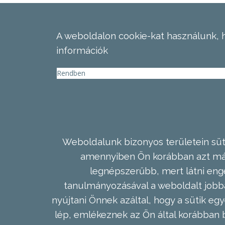
A weboldalon cookie-kat használunk, 
információk
Rendben
Weboldalunk bizonyos területein süti
amennyiben Ön korábban azt már 
legnépszerűbb, mert látni enge
tanulmányozásával a weboldalt jobba
nyújtani Önnek azáltal, hogy a sütik egy
lép, emlékeznek az Ön által korábban b