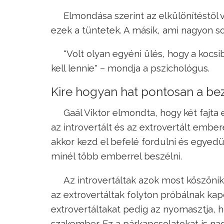
Elmondása szerint az elkülönítéstől
ezek a tüntetek. A másik, ami nagyon so
"Volt olyan egyéni ülés, hogy a kocsi
kell lennie" – mondja a pszichológus.
Kire hogyan hat pontosan a be
Gaál Viktor elmondta, hogy két fajta
az introvertált és az extrovertált embere
akkor kezd el befelé fordulni és egyedü
minél több emberrel beszélni.
Az introvertáltak azok most köszönik 
az extrovertáltak folyton próbálnak kap
extrovertáltakat pedig az nyomasztja, h
szakember. Ez a párkapcsolatokat is nag