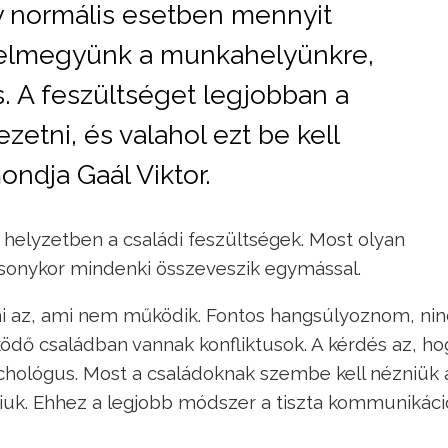
 normális esetben mennyit
elmegyünk a munkahelyünkre,
s. A feszültséget legjobban a
ezetni, és valahol ezt be kell
ndja Gaál Viktor.
 helyzetben a családi feszültségek. Most olyan
sonykor mindenki összeveszik egymással.
mi az, ami nem működik. Fontos hangsúlyoznom, nin
ködő családban vannak konfliktusok. A kérdés az, ho
chológus. Most a családoknak szembe kell nézniük 
iuk. Ehhez a legjobb módszer a tiszta kommunikáci