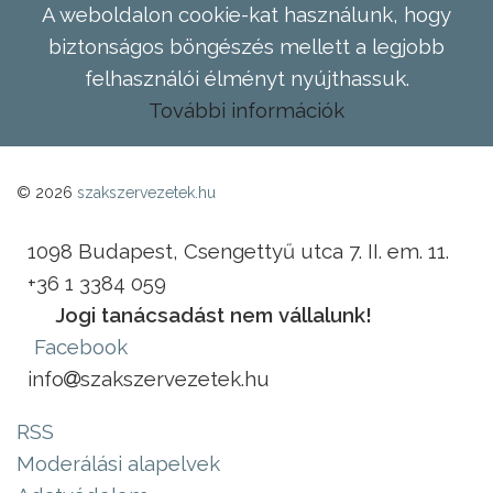
A weboldalon cookie-kat használunk, hogy
biztonságos böngészés mellett a legjobb
felhasználói élményt nyújthassuk.
További információk
© 2026
szakszervezetek.hu
1098 Budapest, Csengettyű utca 7. II. em. 11.
+36 1 3384 059
Jogi tanácsadást nem vállalunk!
Facebook
info
szakszervezetek.hu
RSS
Moderálási alapelvek