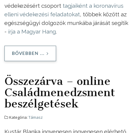
védekezésért csoport
tagjaiként a koronavírus
elleni védekezési feladatokat
, többek
között az
egészségügyi dolgozók munkába járását segítik
-
írja a Magyar Hang
.
BŐVEBBEN ...
Összezárva – online
Családmenedzsment
beszélgetések
Kategória:
Támasz
Kustár Blanka ingyenesen ingyenesen elérhető