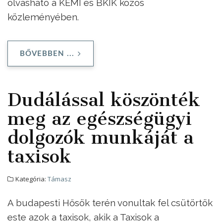
olvasható a KEMI és BKIK közös
közleményében.
BŐVEBBEN ...
Dudálással köszönték
meg az egészségügyi
dolgozók munkáját a
taxisok
Kategória:
Támasz
A budapesti Hősök terén vonultak fel csütörtök
este azok a taxisok, akik a Taxisok a