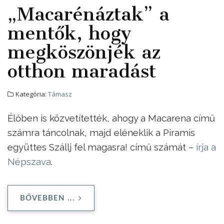
„Macarénáztak” a
mentők, hogy
megköszönjék az
otthon maradást
Kategória:
Támasz
Élőben is közvetítették, ahogy a Macarena című
számra táncolnak, majd eléneklik a Piramis
együttes Szállj fel magasra! című számát –
írja a
Népszava
.
BŐVEBBEN ...