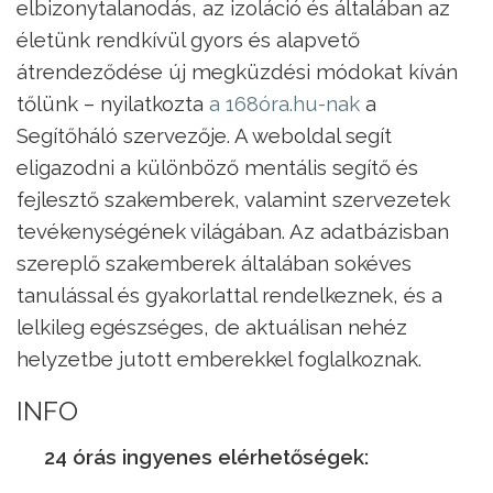
elbizonytalanodás, az izoláció és általában az
életünk rendkívül gyors és alapvető
átrendeződése új megküzdési módokat kíván
tőlünk – nyilatkozta
a 168óra.hu-nak
a
Segítőháló szervezője. A weboldal segít
eligazodni a különböző mentális segítő és
fejlesztő szakemberek, valamint szervezetek
tevékenységének világában. Az adatbázisban
szereplő szakemberek általában sokéves
tanulással és gyakorlattal rendelkeznek, és a
lelkileg egészséges, de aktuálisan nehéz
helyzetbe jutott emberekkel foglalkoznak.
INFO
24 órás ingyenes elérhetőségek: