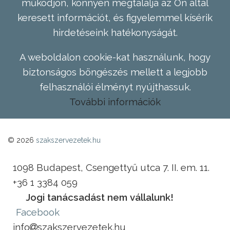
működjön, könnyen megtalálja az Ön által
keresett információt, és figyelemmel kísérik
hirdetéseink hatékonyságát.
A weboldalon cookie-kat használunk, hogy
biztonságos böngészés mellett a legjobb
felhasználói élményt nyújthassuk.
További információk
© 2026
szakszervezetek.hu
1098 Budapest, Csengettyű utca 7. II. em. 11.
+36 1 3384 059
Jogi tanácsadást nem vállalunk!
Facebook
info
szakszervezetek.hu