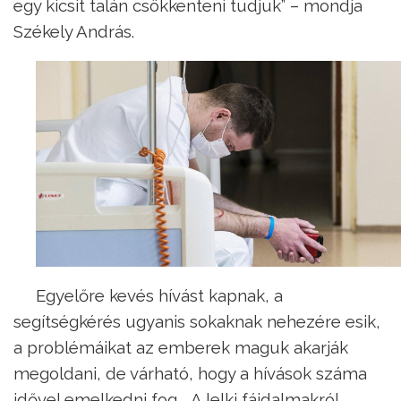
egy kicsit talán csökkenteni tudjuk” – mondja
Székely András.
Egyelőre kevés hívást kapnak, a
segítségkérés ugyanis sokaknak nehezére esik,
a problémáikat az emberek maguk akarják
megoldani, de várható, hogy a hívások száma
idővel emelkedni fog. „A lelki fájdalmakról