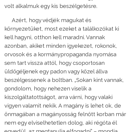
volt alkalmuk egy kis beszélgetésre.
Azért, hogy védjék magukat és
környezetüket, most ezeket a találkozókat ki
kell hagyni, otthon kell maradni. Vannak
azonban, akiket minden igyekezet, rokonok,
orvosok és a kormánypropaganda nyomása
sem tart vissza attól, hogy csoportosan
üldögéljenek egy padon vagy közel állva
beszélgessenek a boltban. „Sokan kint vannak,
gondolom, hogy nehezen viselik a
kiszolgáltatottságot, arra várni, hogy valaki
vigyen valamit nekik. A magány is lehet ok, de
önmagában a magányosság felnőtt korban már
nem egy elviselhetetlen dolog, aki régóta él
egyedül, az megtanulja elfogadni” – mondja