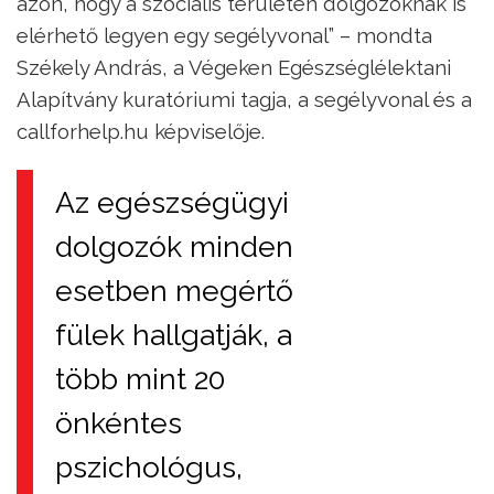
azon, hogy a szociális területen dolgozóknak is
elérhető legyen egy segélyvonal” – mondta
Székely András, a Végeken Egészséglélektani
Alapítvány kuratóriumi tagja, a segélyvonal és a
callforhelp.hu képviselője.
Az egészségügyi
dolgozók minden
esetben megértő
fülek hallgatják, a
több mint 20
önkéntes
pszichológus,