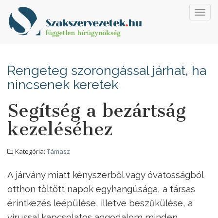
Toggl
navig
Rengeteg szorongással járhat, ha
nincsenek keretek
Segítség a bezártság
kezeléséhez
Kategória:
Támasz
A járvány miatt kényszerből vagy óvatosságból
otthon töltött napok egyhangúsága, a társas
érintkezés leépülése, illetve beszűkülése, a
vírussal kapcsolatos aggodalom minden