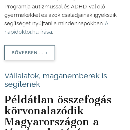
Programja autizmussal és ADHD-val élő
gyermekekkel és azok családjainak igyekszik
segítséget nyújtani a mindennapokban.
A
napidoktor.hu írása
.
BŐVEBBEN ...
Vállalatok, magánemberek is
segítenek
Példátlan összefogás
körvonalazódik
Magyarországon a