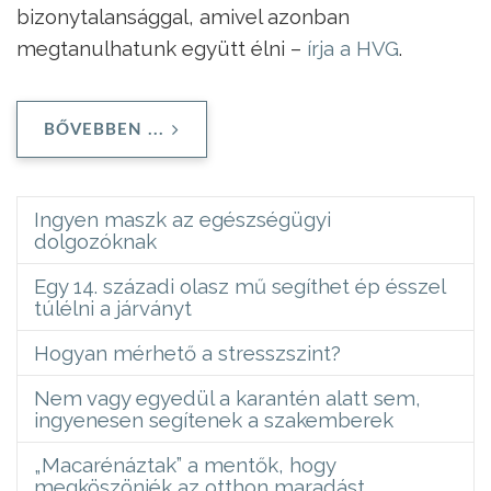
bizonytalansággal, amivel azonban
megtanulhatunk együtt élni –
írja a HVG
.
BŐVEBBEN ...
Ingyen maszk az egészségügyi
dolgozóknak
Egy 14. századi olasz mű segíthet ép ésszel
túlélni a járványt
Hogyan mérhető a stresszszint?
Nem vagy egyedül a karantén alatt sem,
ingyenesen segítenek a szakemberek
„Macarénáztak” a mentők, hogy
megköszönjék az otthon maradást