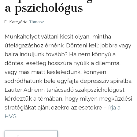
a pszichológus
Kategória:
Támasz
Munkahelyet váltani kicsit olyan, mintha
útelágazáshoz érnénk. Dönteni kell: jobbra vagy
balra induljunk tovább? Ha nem könnyű a
döntés, esetleg hosszúra nyúlik a dilemma,
vagy más miatt késlekedünk, könnyen
sodródhatunk bele egyfajta depresszív spirálba.
Lauter Adrienn tanácsadó szakpszichológust
kérdeztük a témában, hogy milyen megküzdési
stratégiákat ajánl ezekre az esetekre –
írja a
HVG
.