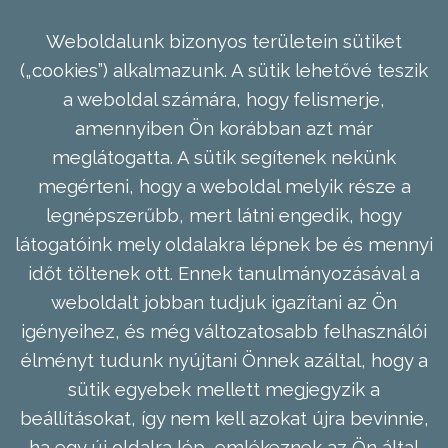
Weboldalunk bizonyos területein sütiket
(„cookies”) alkalmazunk. A sütik lehetővé teszik
a weboldal számára, hogy felismerje,
amennyiben Ön korábban azt már
meglátogatta. A sütik segítenek nekünk
megérteni, hogy a weboldal melyik része a
legnépszerűbb, mert látni engedik, hogy
látogatóink mely oldalakra lépnek be és mennyi
időt töltenek ott. Ennek tanulmányozásával a
weboldalt jobban tudjuk igazítani az Ön
igényeihez, és még változatosabb felhasználói
élményt tudunk nyújtani Önnek azáltal, hogy a
sütik egyebek mellett megjegyzik a
beállításokat, így nem kell azokat újra bevinnie,
ha egy új oldalra lép, emlékeznek az Ön által