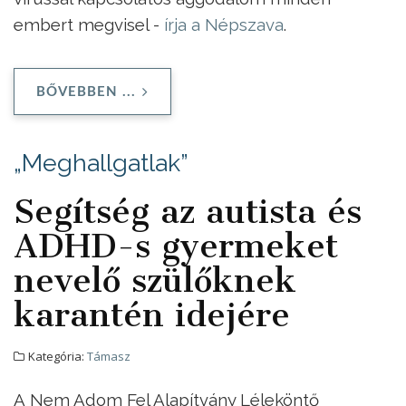
embert megvisel -
írja a Népszava
.
BŐVEBBEN ...
„Meghallgatlak”
Segítség az autista és
ADHD-s gyermeket
nevelő szülőknek
karantén idejére
Kategória:
Támasz
A Nem Adom Fel Alapítvány Léleköntő