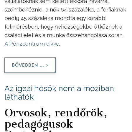
vállalatoknak sem kellett ekkora zavarral
szembenéznie, a nők 64 százaléka, a férfiaknak
pedig 45 százaléka mondta egy korábbi
felmérésben, hogy nehézségekbe ütköznek a
családi élet és a munka összehangolása során.
A Pénzcentrum cikke
.
BŐVEBBEN ...
Az igazi hősök nem a moziban
láthatók
Orvosok, rendőrök,
pedagógusok