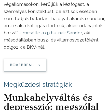
végállomásokon, kerüljük a kézfogást, a
személyes konktaktust, de ezt sok esetben
nem tudjuk betartani: ha olyat akarok mondani,
ami csak a kollégára tartozik, akkor odahajolok
hozzá” –
mesélte a g7.hu-nak Sándor
, aki
másodállásban busz- és villamosvezetőként
dolgozik a BKV-nál.
BŐVEBBEN ...
Megküzdési stratégiák
Munkahelyváltás és
depresszió: megszólal