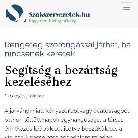
Toggl
navig
Rengeteg szorongással járhat, ha
nincsenek keretek
Segítség a bezártság
kezeléséhez
Kategória:
Támasz
A járvány miatt kényszerből vagy óvatosságból
otthon töltött napok egyhangúsága, a társas
érintkezés leépülése, illetve beszűkülése, a
vírussal kapcsolatos aggodalom minden