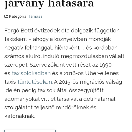
járvány hatására
Kategória:
Támasz
Forgó Betti évtizedek óta dolgozik független
taxisként – ahogy a köznyelvben mondják
negatív felhanggal, hiénaként -, és korábban
számos alulról induló megmozdulásban vállalt
szerepet. Szervezőként vett részt az 1990-
es
taxisblokádban
és a 2016-os Uber-ellenes
taxis
tüntetéseken
. A 2015-ös migrációs válság
idején pedig taxisok által összegyűjtött
adományokat vitt el társaival a déli határnál
szolgálatot teljesítő rendőröknek és
katonáknak.