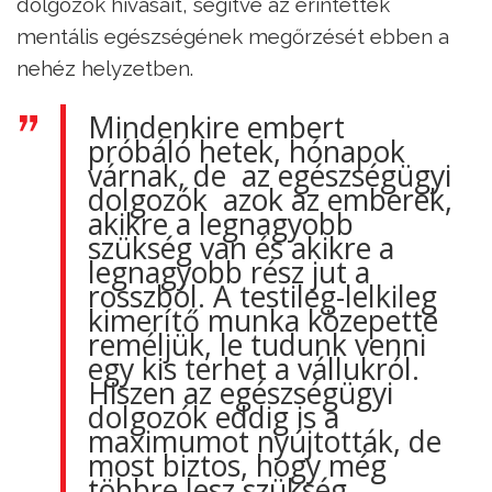
dolgozók hívásait, segítve az érintettek
mentális egészségének megőrzését ebben a
nehéz helyzetben.
Mindenkire embert
próbáló hetek, hónapok
várnak, de az egészségügyi
dolgozók azok az emberek,
akikre a legnagyobb
szükség van és akikre a
legnagyobb rész jut a
rosszból. A testileg-lelkileg
kimerítő munka közepette
reméljük, le tudunk venni
egy kis terhet a vállukról.
Hiszen az egészségügyi
dolgozók eddig is a
maximumot nyújtották, de
most biztos, hogy még
többre lesz szükség