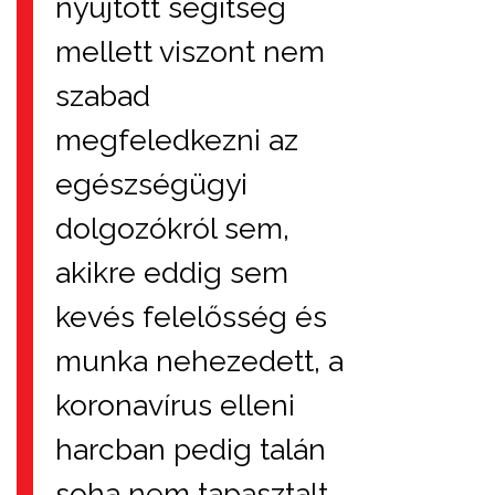
nyújtott segítség
mellett viszont nem
szabad
megfeledkezni az
egészségügyi
dolgozókról sem,
akikre eddig sem
kevés felelősség és
munka nehezedett, a
koronavírus elleni
harcban pedig talán
soha nem tapasztalt