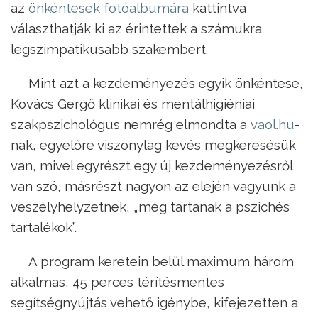
az
önkéntesek fotóalbumára
kattintva
választhatják ki az érintettek a számukra
legszimpatikusabb szakembert.
Mint azt a kezdeményezés egyik önkéntese,
Kovács Gergő klinikai és mentálhigiéniai
szakpszichológus nemrég elmondta a
vaol.hu
-
nak, egyelőre viszonylag kevés megkeresésük
van, mivel egyrészt egy új kezdeményezésről
van szó, másrészt nagyon az elején vagyunk a
veszélyhelyzetnek, „még tartanak a pszichés
tartalékok”.
A program keretein belül maximum három
alkalmas, 45 perces térítésmentes
segítségnyújtás vehető igénybe, kifejezetten a