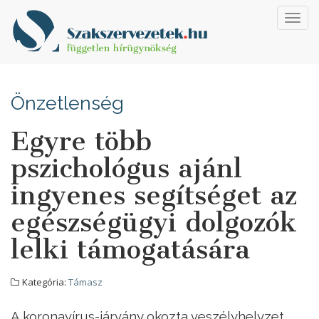
Toggl
navig
Önzetlenség
Egyre több
pszichológus ajánl
ingyenes segítséget az
egészségügyi dolgozók
lelki támogatására
Kategória:
Támasz
A koronavírus-járvány okozta veszélyhelyzet