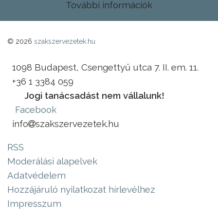
További információk
© 2026
szakszervezetek.hu
1098 Budapest, Csengettyű utca 7. II. em. 11.
+36 1 3384 059
Jogi tanácsadást nem vállalunk!
Facebook
info
szakszervezetek.hu
RSS
Moderálási alapelvek
Adatvédelem
Hozzájáruló nyilatkozat hírlevélhez
Impresszum