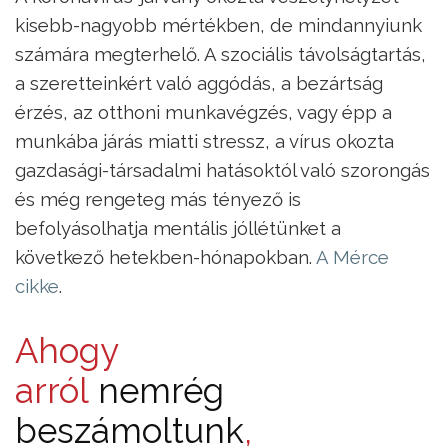
kisebb-nagyobb mértékben, de mindannyiunk
számára megterhelő. A szociális távolságtartás,
a szeretteinkért való aggódás, a bezártság
érzés, az otthoni munkavégzés, vagy épp a
munkába járás miatti stressz, a vírus okozta
gazdasági-társadalmi hatásoktól való szorongás
és még rengeteg más tényező is
befolyásolhatja mentális jóllétünket a
következő hetekben-hónapokban.
A Mérce
cikke
.
Ahogy
arról
nemrég
beszámoltunk
,