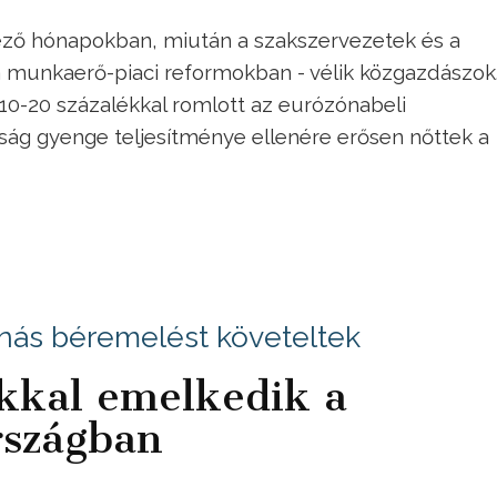
kező hónapokban, miután a szakszervezetek és a
munkaerő-piaci reformokban - vélik közgazdászok.
10-20 százalékkal romlott az eurózónabeli
ság gyenge teljesítménye ellenére erősen nőttek a
nás béremelést követeltek
ékkal emelkedik a
rszágban