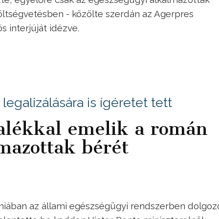
öltségvetésben - közölte szerdán az Agerpres
 interjúját idézve.
egalizálására is ígéretet tett
zalékkal emelik a román
mazottak bérét
niában az állami egészségügyi rendszerben dolgoz