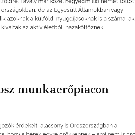
lföldre. Tavaly már közel negyedmillió német töltöt
 országokban, de az Egyesült Államokban vagy
k azoknak a külföldi nyugdíjasoknak is a száma, ak
váltak az aktív életből, hazaköltöznek.
rosz munkaerőpiacon
gozók érdekeit, alacsony is Oroszországban a
ra, hogy a bérek egyre csökkennek – ami nem is cs