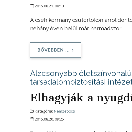
2015.08.21. 08:13
A cseh kormány csütörtökön arról döntöt
néhány éven belül már harmadszor.
BŐVEBBEN ...
Alacsonyabb életszínvonalú 
társadalombiztosítási intéze
Elhagyják a nyugd
Kategória:
Nemzetközi
2015.08.20. 09:25