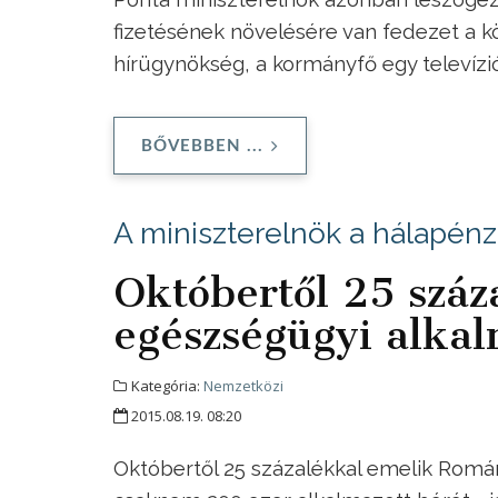
fizetésének növelésére van fedezet a k
hírügynökség, a kormányfő egy televíziós
BŐVEBBEN ...
A miniszterelnök a hálapénz l
Októbertől 25 szá
egészségügyi alkal
Kategória:
Nemzetközi
2015.08.19. 08:20
Októbertől 25 százalékkal emelik Romá