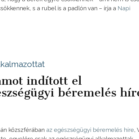
sökkennek, s a rubel is a padlón van – írja a
Napi
lkalmazottat
mot indított el
szségügyi béremelés hír
omán közszférában
az egészségügyi béremelés híre
, 
te, egyelőre csak az egészségügyi alkalmazottak