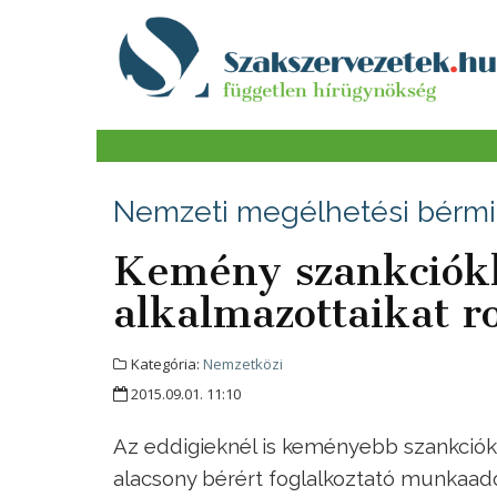
Nemzeti megélhetési bérm
Kemény szankciókk
alkalmazottaikat r
Kategória:
Nemzetközi
2015.09.01. 11:10
Az eddigieknél is keményebb szankciók
alacsony bérért foglalkoztató munkaad