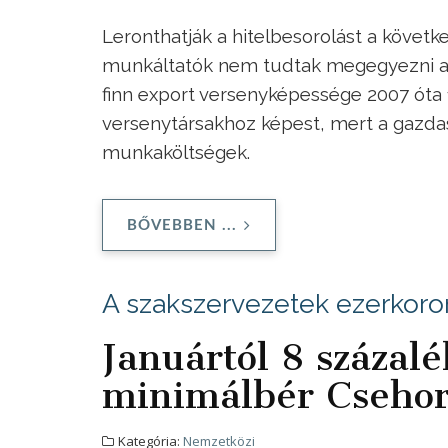
Leronthatják a hitelbesorolást a követ
munkáltatók nem tudtak megegyezni a 
finn export versenyképessége 2007 óta 
versenytársakhoz képest, mert a gazda
munkaköltségek.
BŐVEBBEN ...
A szakszervezetek ezerkoro
Januártól 8 százal
minimálbér Cseho
Kategória:
Nemzetközi