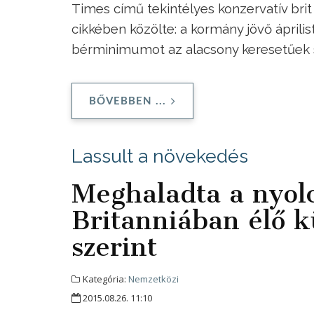
Times című tekintélyes konzervatív brit
cikkében közölte: a kormány jövő ápril
bérminimumot az alacsony keresetűek 
BŐVEBBEN ...
Lassult a növekedés
Meghaladta a nyolc
Britanniában élő k
szerint
Kategória:
Nemzetközi
2015.08.26. 11:10