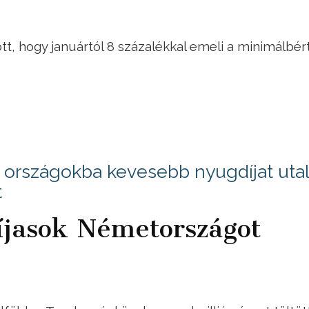
t, hogy januártól 8 százalékkal emeli a minimálbért
országokba kevesebb nyugdíjat utal 
t
íjasok Németországot