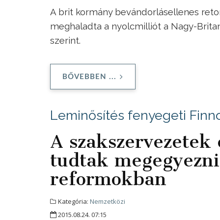
A brit kormány bevándorlásellenes retor
meghaladta a nyolcmilliót a Nagy-Brita
szerint.
BŐVEBBEN ...
Leminősítés fenyegeti Finn
A szakszervezetek
tudtak megegyezni
reformokban
Kategória:
Nemzetközi
2015.08.24. 07:15