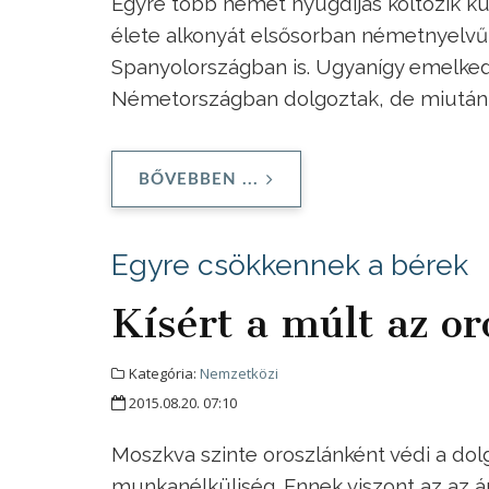
Egyre több német nyugdíjas költözik kü
élete alkonyát elsősorban németnyelvű
Spanyolországban is. Ugyanígy emelkedi
Németországban dolgoztak, de miután ki
BŐVEBBEN ...
Egyre csökkennek a bérek
Kísért a múlt az o
Kategória:
Nemzetközi
2015.08.20. 07:10
Moszkva szinte oroszlánként védi a dol
munkanélküliség. Ennek viszont az az á