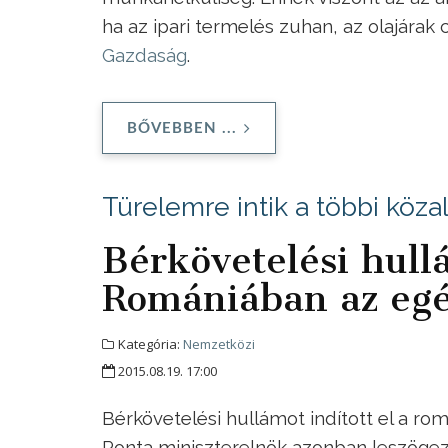
ha az ipari termelés zuhan, az olajárak c
Gazdaság
.
BŐVEBBEN ...
Türelemre intik a többi köza
Bérkövetelési hullá
Romániában az egé
Kategória:
Nemzetközi
2015.08.19. 17:00
Bérkövetelési hullámot indított el a r
Ponta miniszterelnök azonban leszögez