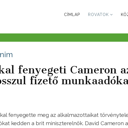
CÍMLAP
ROVATOK
KÖ
inim
al fenyegeti Cameron a
osszul fizető munkaadóka
kal fenyegette meg az alkalmazottaikat törvénytel
ókat kedden a brit miniszterelnök. David Cameron 