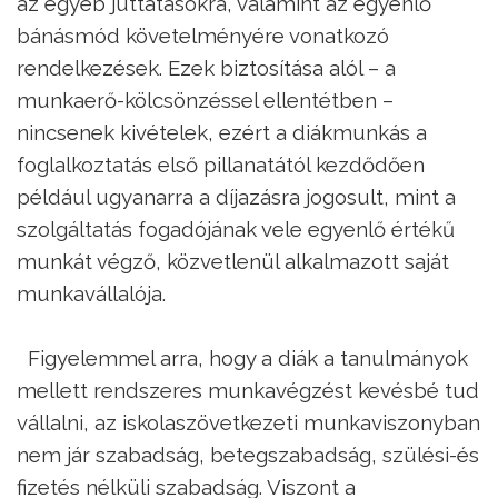
az egyéb juttatásokra, valamint az egyenlő
bánásmód követelményére vonatkozó
rendelkezések. Ezek biztosítása alól – a
munkaerő-kölcsönzéssel ellentétben –
nincsenek kivételek, ezért a diákmunkás a
foglalkoztatás első pillanatától kezdődően
például ugyanarra a díjazásra jogosult, mint a
szolgáltatás fogadójának vele egyenlő értékű
munkát végző, közvetlenül alkalmazott saját
munkavállalója.
Figyelemmel arra, hogy a diák a tanulmányok
mellett rendszeres munkavégzést kevésbé tud
vállalni, az iskolaszövetkezeti munkaviszonyban
nem jár szabadság, betegszabadság, szülési-és
fizetés nélküli szabadság. Viszont a