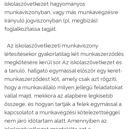
iskolaszövetkezet hagyományos
munkaviszonyban, vagy más munkavégzésre
irányuló jogviszonyban (pl. megbízás)
foglalkoztassa tagját.
Az iskolaszövetkezeti munkaviszony
létesítésekor gyakorlatilag két munkaszerződés
megkötésére kerül sor. Az iskolaszövetkezet és
a tanuló, hallgató egymással először egy keret-
munkaszerződést köt, amely csak azt rögzíti,
hogy a munkavállaló milyen jellegű feladatokat
vállal majd, mekkora az alapbére legkisebb
összege, és hogyan tartják a felek egymással a
kapcsolatot a munkavégzési kötelezettséggel
nem járó időtartam alatt. Amennyiben az
iskolaszövetkezet megtalálta azt a