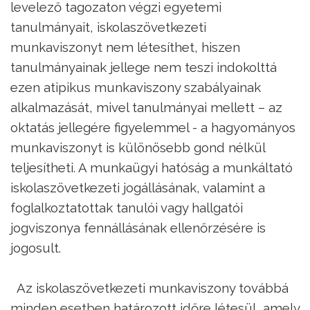
levelező tagozaton végzi egyetemi
tanulmányait, iskolaszövetkezeti
munkaviszonyt nem létesíthet, hiszen
tanulmányainak jellege nem teszi indokolttá
ezen atipikus munkaviszony szabályainak
alkalmazását, mivel tanulmányai mellett – az
oktatás jellegére figyelemmel - a hagyományos
munkaviszonyt is különösebb gond nélkül
teljesítheti. A munkaügyi hatóság a munkáltató
iskolaszövetkezeti jogállásának, valamint a
foglalkoztatottak tanulói vagy hallgatói
jogviszonya fennállásának ellenőrzésére is
jogosult.
Az iskolaszövetkezeti munkaviszony továbbá
minden esetben határozott időre létesül, amely