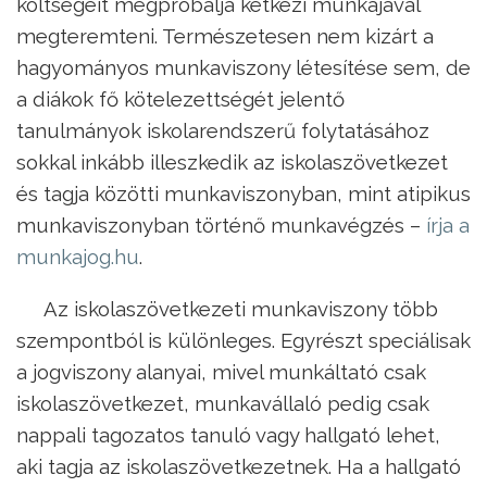
költségeit megpróbálja kétkezi munkájával
megteremteni. Természetesen nem kizárt a
hagyományos munkaviszony létesítése sem, de
a diákok fő kötelezettségét jelentő
tanulmányok iskolarendszerű folytatásához
sokkal inkább illeszkedik az iskolaszövetkezet
és tagja közötti munkaviszonyban, mint atipikus
munkaviszonyban történő munkavégzés –
írja a
munkajog.hu
.
Az iskolaszövetkezeti munkaviszony több
szempontból is különleges. Egyrészt speciálisak
a jogviszony alanyai, mivel munkáltató csak
iskolaszövetkezet, munkavállaló pedig csak
nappali tagozatos tanuló vagy hallgató lehet,
aki tagja az iskolaszövetkezetnek. Ha a hallgató