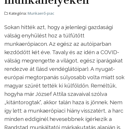
Kategória:
Munkaerő-piac
Sokan hitték azt, hogy a jelenlegi gazdasági
válság enyhülést hoz a túlfűtött
munkaerőpiacon. Az egész az autóiparban
kezdődött két éve. Tavaly és az idén a COVID-
válság megrengette a világot, egész iparágakat
rendezve át (lásd vendéglátóipar). A nyugat-
európai megtorpanás súlyosabb volta miatt sok
magyar szűrét tették ki külföldön. Reméltük,
hogyha már József Attila szavaival szólva
„kitántorogtak”, akkor talán haza is jönnek. Nem
így lett: a munkaerőpiaci hiány visszatért, a harc
minden eddiginél hevesebbnek ígérkezik a
Randstad munkáltatói márkakutatás alapján is.