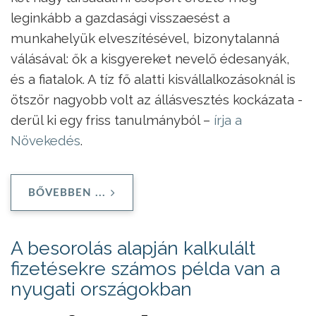
leginkább a gazdasági visszaesést a
munkahelyük elveszítésével, bizonytalanná
válásával: ők a kisgyereket nevelő édesanyák,
és a fiatalok. A tíz fő alatti kisvállalkozásoknál is
ötször nagyobb volt az állásvesztés kockázata -
derül ki egy friss tanulmányból –
írja a
Növekedés
.
BŐVEBBEN ...
A besorolás alapján kalkulált
fizetésekre számos példa van a
nyugati országokban