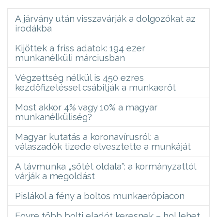
A járvány után visszavárják a dolgozókat az
irodákba
Kijöttek a friss adatok: 194 ezer
munkanélküli márciusban
Végzettség nélkül is 450 ezres
kezdőfizetéssel csábítják a munkaerőt
Most akkor 4% vagy 10% a magyar
munkanélküliség?
Magyar kutatás a koronavírusról: a
válaszadók tizede elvesztette a munkáját
A távmunka „sötét oldala”: a kormányzattól
várják a megoldást
Pislákol a fény a boltos munkaerőpiacon
Egyre több bolti eladót keresnek – hol lehet