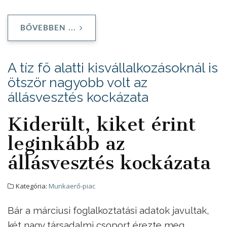
BŐVEBBEN ...
A tíz fő alatti kisvállalkozásoknál is
ötször nagyobb volt az
állásvesztés kockázata
Kiderült, kiket érint
leginkább az
állásvesztés kockázata
Kategória:
Munkaerő-piac
Bár a márciusi foglalkoztatási adatok javultak,
két nagy társadalmi csoport érezte meg