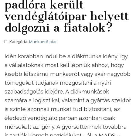
padlóra került
vendéglátóipar helyett
dolgozni a fiatalok?
Kategória:
Munkaerő-piac
Idén korábban indul be a diákmunka idény, így
a vállalatoknak most kell lépniük ahhoz, hogy
kisebb létszámú munkaerőt vagy akár nagyobb
tömegeket tudjanak mozgósítani a nyári
szabadságolás idejére. A diákmunkások
számára a logisztikai, valamint a gyártás szektor
is szinte azonnali munkát tud biztosítani, az
éledező vendéglátóiparban azonban csak
mérsékelt az igény. A gyorséttermek továbbra
is tartják kiemelt pozíciójukat - áll a MADS –