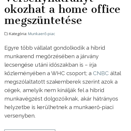
okozhat a home office
megszüntetése
Kategória:
Munkaerő-piac
Egyre több vállalat gondolkodik a hibrid
munkarend megőrzésében a járvány
lecsengése utáni időszakban is – írja
közleményében a WHC csoport; a
CNBC
által
megszólaltatott szakemberek szerint azok a
cégek, amelyik nem kínálják fel a hibrid
munkavégzést dolgozóiknak, akár hátrányos
helyzetbe is kerülhetnek a munkaerő-piaci
versenyben.