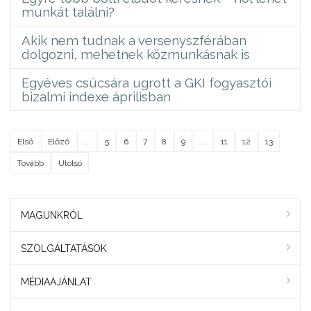
munkát találni?
Akik nem tudnak a versenyszférában
dolgozni, mehetnek közmunkásnak is
Egyéves csúcsára ugrott a GKI fogyasztói
bizalmi indexe áprilisban
Első
Előző
...
5
6
7
8
9
...
11
12
13
Tovább
Utolsó
MAGUNKRÓL
SZOLGÁLTATÁSOK
MÉDIAAJÁNLAT