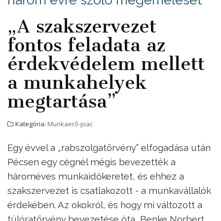
„A szakszervezet
fontos feladata az
érdekvédelem mellett
a munkahelyek
megtartása”
Kategória:
Munkaerő-piac
Egy évvel a „rabszolgatörvény” elfogadása után
Pécsen egy cégnél mégis bevezették a
hároméves munkaidőkeretet, és ehhez a
szakszervezet is csatlakozott - a munkavállalók
érdekében. Az okokról, és hogy mi változott a
túlóratörvény bevezetése óta, Benke Norbert,