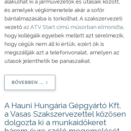
alakulhat ki a járművezetők és utasaik között,
és amelyek végkimenetele akár a sofőr
bántalmazásába is torkollhat. A szakszervezeti
vezető
az ATV Start című műsorban elmondta
,
hogy kollégáik egyebek mellett azt sérelmezik,
hogy cégük nem áll ki értük, ezért ők is
megszállják azt a telefonvonalat, amelyen az
utasok jelenthetik be panaszaikat.
BŐVEBBEN ...
A Hauni Hungária Gépgyártó Kft.
a Vasas Szakszervezettel közösen
dolgozta ki a munkaidőkeret
három évre szóló megemelését