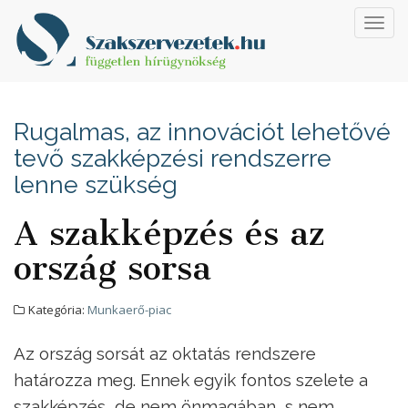
Toggl
navig
Rugalmas, az innovációt lehetővé
tevő szakképzési rendszerre
lenne szükség
A szakképzés és az
ország sorsa
Kategória:
Munkaerő-piac
Az ország sorsát az oktatás rendszere
határozza meg. Ennek egyik fontos szelete a
szakképzés, de nem önmagában, s nem