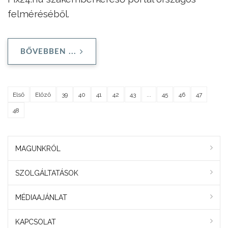
felméréséből.
BŐVEBBEN ...
Első
Előző
39
40
41
42
43
...
45
46
47
48
MAGUNKRÓL
SZOLGÁLTATÁSOK
MÉDIAAJÁNLAT
KAPCSOLAT