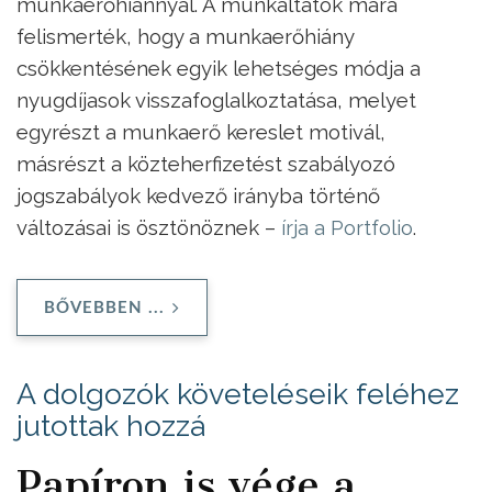
munkaerőhiánnyal. A munkáltatók mára
felismerték, hogy a munkaerőhiány
csökkentésének egyik lehetséges módja a
nyugdíjasok visszafoglalkoztatása, melyet
egyrészt a munkaerő kereslet motivál,
másrészt a közteherfizetést szabályozó
jogszabályok kedvező irányba történő
változásai is ösztönöznek –
írja a Portfolio
.
BŐVEBBEN ...
A dolgozók követeléseik feléhez
jutottak hozzá
Papíron is vége a