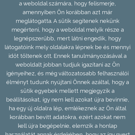
a weboldal számára, hogy felismerje,
amennyiben Ön korábban azt már
meglátogatta. A sütik segítenek nekünk
megérteni, hogy a weboldal melyik része a
legnépszerűbb, mert látni engedik, hogy
látogatóink mely oldalakra lépnek be és mennyi
időt töltenek ott. Ennek tanulmányozásával a
weboldalt jobban tudjuk igazítani az Ön
igényeihez, és még változatosabb felhasználói
élményt tudunk nyújtani Önnek azáltal, hogy a
sütik egyebek mellett megjegyzik a
beállításokat, így nem kell azokat újra bevinnie,
ha egy új oldalra lép, emlékeznek az Ön által
korábban bevitt adatokra, ezért azokat nem
kell újra begépelnie, elemzik a honlap
használatát annak érdekében, hogy az így nyert