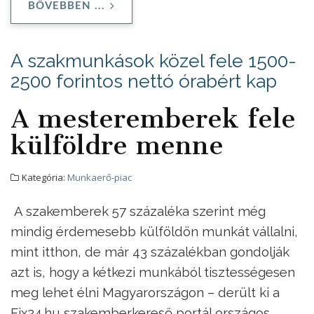
BŐVEBBEN ...
A szakmunkások közel fele 1500-
2500 forintos nettó órabért kap
A mesteremberek fele
külföldre menne
Kategória:
Munkaerő-piac
A szakemberek 57 százaléka szerint még
mindig érdemesebb külföldön munkát vállalni,
mint itthon, de már 43 százalékban gondolják
azt is, hogy a kétkezi munkából tisztességesen
meg lehet élni Magyarországon – derült ki a
Fix24.hu szakemberkereső portál országos