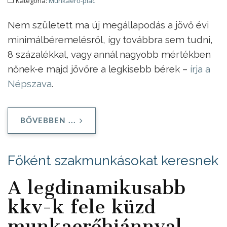
Kategória:
Munkaerő-piac
Nem született ma új megállapodás a jövő évi
minimálbéremelésről, így továbbra sem tudni,
8 százalékkal, vagy annál nagyobb mértékben
nőnek-e majd jövőre a legkisebb bérek –
írja a
Népszava
.
BŐVEBBEN ...
Főként szakmunkásokat keresnek
A legdinamikusabb
kkv-k fele küzd
munkaerőhiánnyal