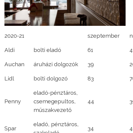
2020-21
szeptember
n
Aldi
bolti eladó
61
4
Auchan
áruházi dolgozók
39
2
Lidl
bolti dolgozó
83
7
eladó-pénztáros,
Penny
csemegepultos,
44
3
műszakvezető
eladó, pénztáros,
Spar
34
4
szakeladó