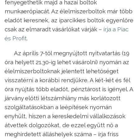
fenyegethetik majd a hazai boltok
munkaerőpiacát. Az élelmiszerboltok már több
eladót keresnek, az iparcikkes boltok egyenlőre
csak az elmaradt vásárlókat várják –
írja a Piac
és Profit
.
Az április 7-től megnyújtott nyitvatartás (19
óra helyett 21.30-ig lehet vásárolni) nyomán az
élelmiszerboltoknak jelentett lehetőséget
visszatérni a korábbi rendjükre. A két-két és fél
óra nyújtás több eladót, pénztárost is igényel. A
járvány előtti létszámhiány más korlátozott
szolgáltatásokban a leépítések nyomán
enyhült, hiszen a kereskedelmi vállalkozások
átvettek dolgozókat, de ezzel együtt nő a
meghirdetett álláshelyek száma – írja friss