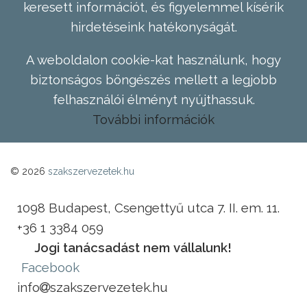
keresett információt, és figyelemmel kísérik
hirdetéseink hatékonyságát.
A weboldalon cookie-kat használunk, hogy
biztonságos böngészés mellett a legjobb
felhasználói élményt nyújthassuk.
További információk
© 2026
szakszervezetek.hu
1098 Budapest, Csengettyű utca 7. II. em. 11.
+36 1 3384 059
Jogi tanácsadást nem vállalunk!
Facebook
info
szakszervezetek.hu