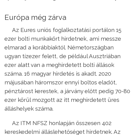
Európa még zárva
Az Eures uniós foglalkoztatási portálon 15
ezer bolti munkakört hirdetnek, ami messze
elmarad a korábbiaktól. Németországban
ugyan tízezer felett, de például Ausztriában
ezer alatt van a meghirdetett bolti állások
száma. 16 magyar hirdetés is akadt. 2020
májusában háromszor ennyi boltos eladót,
pénztárost kerestek, a járvány előtt pedig 70-80
ezer körül mozgott az itt meghirdetett üres
álláshelyek száma.
Az ITM NFSZ honlapján összesen 402
kereskedelmi álláslehetőséget hirdetnek. Az