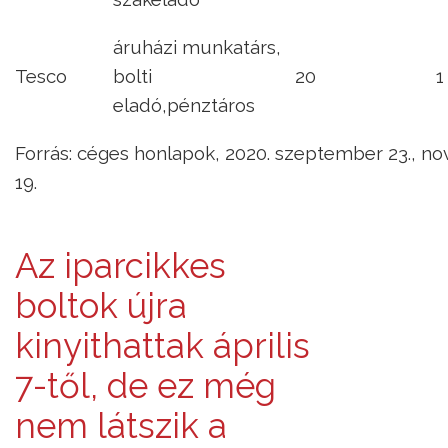
áruházi munkatárs,
Tesco
bolti
20
1
eladó,pénztáros
Forrás: céges honlapok, 2020. szeptember 23., nove
19.
Az iparcikkes
boltok újra
kinyithattak április
7-től, de ez még
nem látszik a