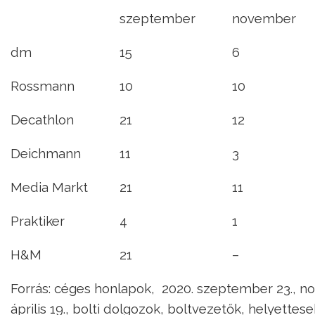
szeptember
november
dm
15
6
Rossmann
10
10
Decathlon
21
12
Deichmann
11
3
Media Markt
21
11
Praktiker
4
1
H&M
21
–
Forrás: céges honlapok, 2020. szeptember 23., nov
április 19., bolti dolgozok, boltvezetők, helyettes