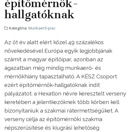
építőmérnök-
hallgatóknak
Kategória:
Munkaerő-piac
Az öt év alatt elért közel 49 százalékos
növekedésével Európa egyik legjobbjának
számít a magyar építőipar, azonban az
ágazatban még mindig munkaerő- és
mérnökhiány tapasztalható. A KÉSZ Csoport
ezért építőmérnök-hallgatóknak indít
pályázatot: a Hexatlon névre keresztelt verseny
keretében a jelentkezőknek több körben kell
bizonyítaniuk a szakmai rátermettségüket. A
verseny célja az építőmérnöki szakma
népszerűsítése és kiugrási lehetőség