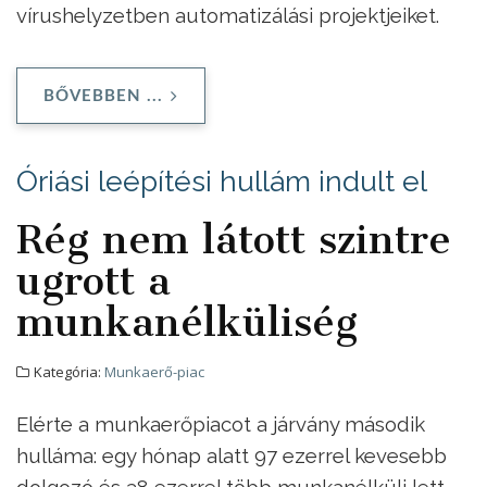
vírushelyzetben automatizálási projektjeiket.
BŐVEBBEN ...
Óriási leépítési hullám indult el
Rég nem látott szintre
ugrott a
munkanélküliség
Kategória:
Munkaerő-piac
Elérte a munkaerőpiacot a járvány második
hulláma: egy hónap alatt 97 ezerrel kevesebb
dolgozó és 38 ezerrel több munkanélküli lett –