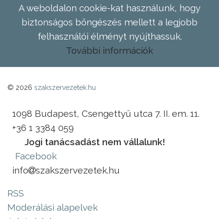
A weboldalon cookie-kat használunk, hogy
biztonságos böngészés mellett a legjobb
felhasználói élményt nyújthassuk.
További információk
© 2026
szakszervezetek.hu
1098 Budapest, Csengettyű utca 7. II. em. 11.
+36 1 3384 059
Jogi tanácsadást nem vállalunk!
Facebook
info
szakszervezetek.hu
RSS
Moderálási alapelvek