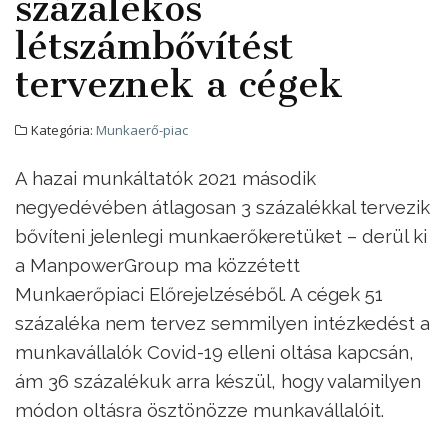
százalékos
létszámbővítést
terveznek a cégek
Kategória:
Munkaerő-piac
A hazai munkáltatók 2021 második
negyedévében átlagosan 3 százalékkal tervezik
bővíteni jelenlegi munkaerőkeretüket – derül ki
a ManpowerGroup ma közzétett
Munkaerőpiaci Előrejelzéséből. A cégek 51
százaléka nem tervez semmilyen intézkedést a
munkavállalók Covid-19 elleni oltása kapcsán,
ám 36 százalékuk arra készül, hogy valamilyen
módon oltásra ösztönözze munkavállalóit.