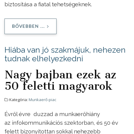
biztosítása a fiatal tehetségeknek.
BŐVEBBEN ...
Hiába van jó szakmájuk, nehezen
tudnak elhelyezkedni
Nagy bajban ezek az
50 feletti magyarok
Kategória:
Munkaerő-piac
Évről évre duzzad a munkaerőhiány
az infokommunikációs szektorban, és 50 év
felett bizonyítottan sokkal nehezebb