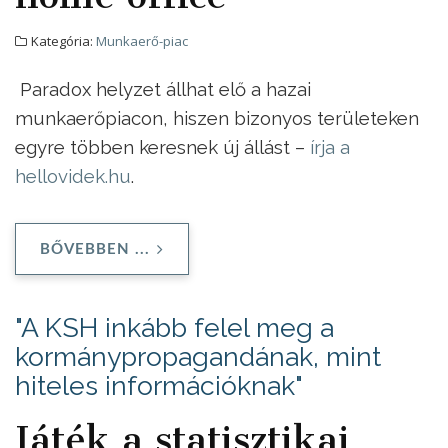
Kategória:
Munkaerő-piac
Paradox helyzet állhat elő a hazai
munkaerőpiacon, hiszen bizonyos területeken
egyre többen keresnek új állást –
írja a
hellovidek.hu
.
BŐVEBBEN ...
"A KSH inkább felel meg a
kormánypropagandának, mint
hiteles információknak"
Játék a statisztikai