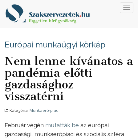
Toggl
navig
Európai munkaügyi körkép
Nem lenne kívánatos a
pandémia előtti
gazdasághoz
visszatérni
Kategória:
Munkaerő-piac
Február végén
mutatták be
az európai
gazdasági, munkaerőpiaci és szociális szféra