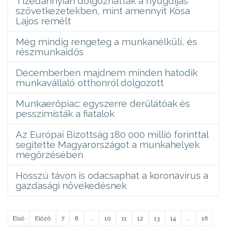
Tizedannyian dolgozhattak a nyugdíjas
szövetkezetekben, mint amennyit Kósa
Lajos remélt
Még mindig rengeteg a munkanélküli, és
részmunkaidős
Decemberben majdnem minden hatodik
munkavállaló otthonról dolgozott
Munkaerőpiac: egyszerre derűlátóak és
pesszimisták a fiatalok
Az Európai Bizottság 180 000 millió forinttal
segítette Magyarországot a munkahelyek
megőrzésében
Hosszú távon is odacsaphat a koronavírus a
gazdasági növekedésnek
Első
Előző
7
8
...
10
11
12
13
14
...
16