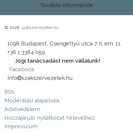
További információk
© 2026
szakszervezetek.hu
1098 Budapest, Csengettyű utca 7. II. em. 11.
+36 1 3384 059
Jogi tanácsadást nem vállalunk!
Facebook
info
szakszervezetek.hu
RSS
Moderálási alapelvek
Adatvédelem
Hozzájáruló nyilatkozat hírlevélhez
Impresszum