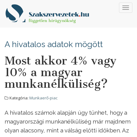
Toggl
navig
A hivatalos adatok mögött
Most akkor 4% vagy
10% a magyar
munkanélküliség?
Kategória:
Munkaerő-piac
A hivatalos számok alapján úgy tűnhet, hogy a
magyarországi munkanélküliség már majdnem
olyan alacsony, mint a válság előtti időkben. Az