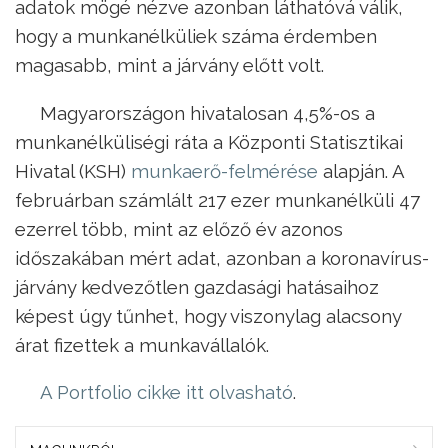
adatok mögé nézve azonban láthatóvá válik,
hogy a munkanélküliek száma érdemben
magasabb, mint a járvány előtt volt.
Magyarországon hivatalosan 4,5%-os a
munkanélküliségi ráta a Központi Statisztikai
Hivatal (KSH)
munkaerő-felmérése
alapján. A
februárban számlált 217 ezer munkanélküli 47
ezerrel több, mint az előző év azonos
időszakában mért adat, azonban a koronavírus-
járvány kedvezőtlen gazdasági hatásaihoz
képest úgy tűnhet, hogy viszonylag alacsony
árat fizettek a munkavállalók.
A Portfolio cikke itt olvasható
.